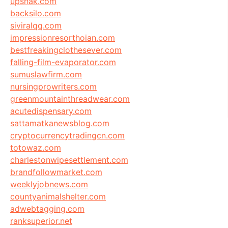
upshak.com
backsilo.com
siviralqq.com
impressionresorthoian.com
bestfreakingclothesever.com
falling-film-evaporator.com
sumuslawfirm.com
nursingprowriters.com
greenmountainthreadwear.com
acutedispensary.com
sattamatkanewsblog.com
cryptocurrencytradingcn.com
totowaz.com
charlestonwipesettlement.com
brandfollowmarket.com
weeklyjobnews.com
countyanimalshelter.com
adwebtagging.com
ranksuperior.net