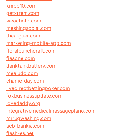
kmbb10.com
getxtrem.com
weactinfo.com
meshingsocial.com
thearguer.com
marketing-mobile-app.com
floralpunchcraft.com
fiasone.com
danktankbattery.com
mealudo.com
charlie-day.com
livedirectbettingpoker.com
foxbusinessupdate.com
lovedaddy.org
integrativemedicalmassageplano.com
mrrugwashing.com
acb-bankia.com
flash-es.net