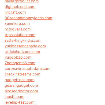
nailartproduct.com
digitactseed.com
lvlcraft.com
90secondmoneyloans.com
xenmicro.com
rodrovers.com
tripssolution.com
satta-king-india.com
yukigassencanada.com
articlehorizone.com
yuqqbbzp.com
7betagents6.com
coronavirusuptodate.com
crackinstreams.com
gadgetspak.com
gearsngadget.com
hireseodoctor.com
lapsfit.com
levelup-fast.com