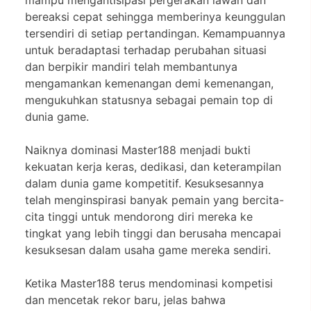
bereaksi cepat sehingga memberinya keunggulan
tersendiri di setiap pertandingan. Kemampuannya
untuk beradaptasi terhadap perubahan situasi
dan berpikir mandiri telah membantunya
mengamankan kemenangan demi kemenangan,
mengukuhkan statusnya sebagai pemain top di
dunia game.
Naiknya dominasi Master188 menjadi bukti
kekuatan kerja keras, dedikasi, dan keterampilan
dalam dunia game kompetitif. Kesuksesannya
telah menginspirasi banyak pemain yang bercita-
cita tinggi untuk mendorong diri mereka ke
tingkat yang lebih tinggi dan berusaha mencapai
kesuksesan dalam usaha game mereka sendiri.
Ketika Master188 terus mendominasi kompetisi
dan mencetak rekor baru, jelas bahwa