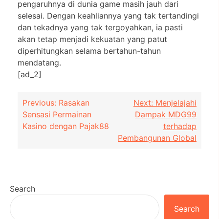
pengaruhnya di dunia game masih jauh dari
selesai. Dengan keahliannya yang tak tertandingi
dan tekadnya yang tak tergoyahkan, ia pasti
akan tetap menjadi kekuatan yang patut
diperhitungkan selama bertahun-tahun
mendatang.
[ad_2]
Post
Previous:
Rasakan
Next:
Menjelajahi
Sensasi Permainan
Dampak MDG99
navigation
Kasino dengan Pajak88
terhadap
Pembangunan Global
Search
Search