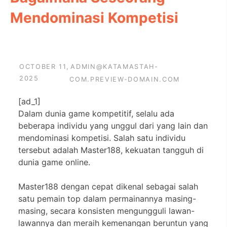
Mendominasi Kompetisi
OCTOBER 11,
ADMIN@KATAMASTAH-
2025
COM.PREVIEW-DOMAIN.COM
[ad_1]
Dalam dunia game kompetitif, selalu ada
beberapa individu yang unggul dari yang lain dan
mendominasi kompetisi. Salah satu individu
tersebut adalah Master188, kekuatan tangguh di
dunia game online.
Master188 dengan cepat dikenal sebagai salah
satu pemain top dalam permainannya masing-
masing, secara konsisten mengungguli lawan-
lawannya dan meraih kemenangan beruntun yang