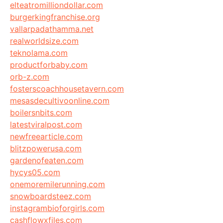
elteatromilliondollar.com
burgerkingfranchise.org
vallarpadathamma.net
realworldsize.com
teknolama.com
productforbaby.com
orb-z.com
fosterscoachhousetavern.com
mesasdecultivoonline.com
boilersnbits.com
latestviralpost.com
newfreearticle.com
blitzpowerusa.com
gardenofeaten.com
hycys05.com
onemoremilerunning.com
snowboardsteez.com
instagrambioforgirls.com
cashflowxfiles.com