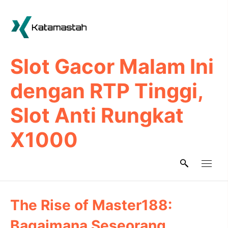
Skip
to
content
Slot Gacor Malam Ini
dengan RTP Tinggi,
Slot Anti Rungkat
X1000
The Rise of Master188:
Bagaimana Seseorang