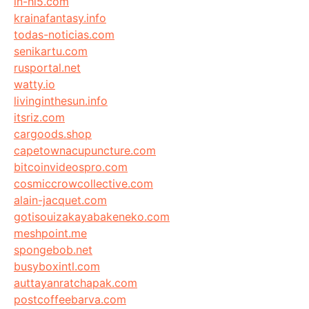
in-hi5.com
krainafantasy.info
todas-noticias.com
senikartu.com
rusportal.net
watty.io
livinginthesun.info
itsriz.com
cargoods.shop
capetownacupuncture.com
bitcoinvideospro.com
cosmiccrowcollective.com
alain-jacquet.com
gotisouizakayabakeneko.com
meshpoint.me
spongebob.net
busyboxintl.com
auttayanratchapak.com
postcoffeebarva.com