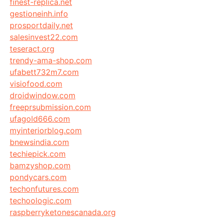
finest-replica.net
gestioneinh.info
prosportdaily.net
salesinvest22.com
teseract.org
trendy-ama-shop.com
ufabett732m7.com
visiofood.com
droidwindow.com
freeprsubmission.com
ufagold666.com
myinteriorblog.com
bnewsindia.com
techiepick.com
bamzyshop.com
pondycars.com
techonfutures.com
techoologic.com
raspberryketonescanada.org