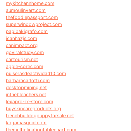
mykitchennhome.com
aumoulinvert.com
thefoodiepassport.com
superwindowproject.com
papibakigrafo.com
icanhazjs.com
canimpact.org
goviralstudy.com
cartourism.net
apple-cores.com
pulserasdeactividad10.com
barbaracarlotti.com
desktopmining.net
inthebleachers.net
lexapro-rx-store.com
buyskincareproducts.org
frenchbulldogpuppyforsale.net
kogamasquid.com
themultiplicationtablechart.com