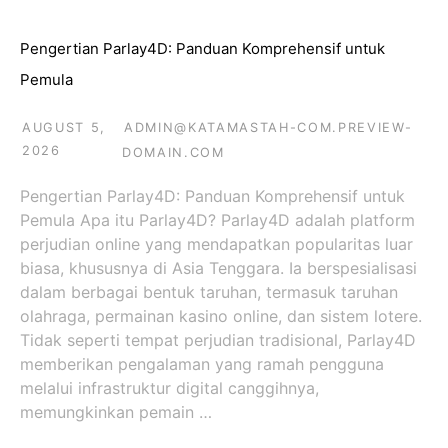
Pengertian Parlay4D: Panduan Komprehensif untuk
Pemula
AUGUST 5,
ADMIN@KATAMASTAH-COM.PREVIEW-
2026
DOMAIN.COM
Pengertian Parlay4D: Panduan Komprehensif untuk
Pemula Apa itu Parlay4D? Parlay4D adalah platform
perjudian online yang mendapatkan popularitas luar
biasa, khususnya di Asia Tenggara. Ia berspesialisasi
dalam berbagai bentuk taruhan, termasuk taruhan
olahraga, permainan kasino online, dan sistem lotere.
Tidak seperti tempat perjudian tradisional, Parlay4D
memberikan pengalaman yang ramah pengguna
melalui infrastruktur digital canggihnya,
memungkinkan pemain …