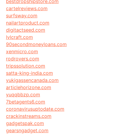
bestdropshipstore.com
cartelreviews.com
surfsway.com
nailartproduct.com
digitactseed.com
lvlcraft.com
90secondmoneyloans.com
xenmicro.com
rodrovers.com
tripssolution.com
satta-king-india.com
yukigassencanada.com
articlehorizone.com
yuqqbbzp.com
7betagents6.com
coronavirusuptodate.com
crackinstreams.com
gadgetspak.com
gearsngadget.com