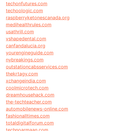
techonfutures.com
techoologic.com
raspberryketonescanada.org
medihealthrules.com
usathrill.com
vshapedental.com
canfandalucia.org
yourengineguide.com
nybreakings.com
outstationcabsservices.com
thekrtagy.com
xchangeindia.com
coolmicrotech.com
dreamhousehack.com
the-techteacher.com
automobilenews-online.com
fashionalltimes.com
totaldigitalforum.com
technoarmaan.com