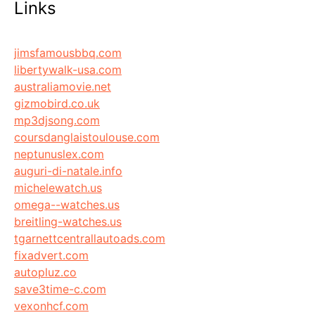
Links
jimsfamousbbq.com
libertywalk-usa.com
australiamovie.net
gizmobird.co.uk
mp3djsong.com
coursdanglaistoulouse.com
neptunuslex.com
auguri-di-natale.info
michelewatch.us
omega--watches.us
breitling-watches.us
tgarnettcentrallautoads.com
fixadvert.com
autopluz.co
save3time-c.com
vexonhcf.com