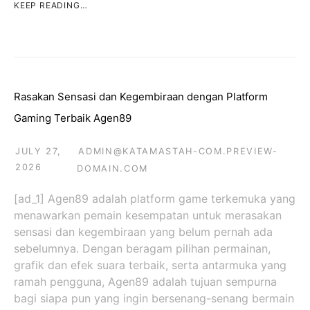
KEEP READING…
Rasakan Sensasi dan Kegembiraan dengan Platform
Gaming Terbaik Agen89
JULY 27,
ADMIN@KATAMASTAH-COM.PREVIEW-
2026
DOMAIN.COM
[ad_1] Agen89 adalah platform game terkemuka yang
menawarkan pemain kesempatan untuk merasakan
sensasi dan kegembiraan yang belum pernah ada
sebelumnya. Dengan beragam pilihan permainan,
grafik dan efek suara terbaik, serta antarmuka yang
ramah pengguna, Agen89 adalah tujuan sempurna
bagi siapa pun yang ingin bersenang-senang bermain