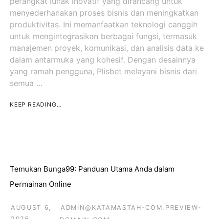
perangkat lunak inovatif yang dirancang untuk
menyederhanakan proses bisnis dan meningkatkan
produktivitas. Ini memanfaatkan teknologi canggih
untuk mengintegrasikan berbagai fungsi, termasuk
manajemen proyek, komunikasi, dan analisis data ke
dalam antarmuka yang kohesif. Dengan desainnya
yang ramah pengguna, Plisbet melayani bisnis dari
semua …
KEEP READING…
Temukan Bunga99: Panduan Utama Anda dalam
Permainan Online
AUGUST 6,
ADMIN@KATAMASTAH-COM.PREVIEW-
2026