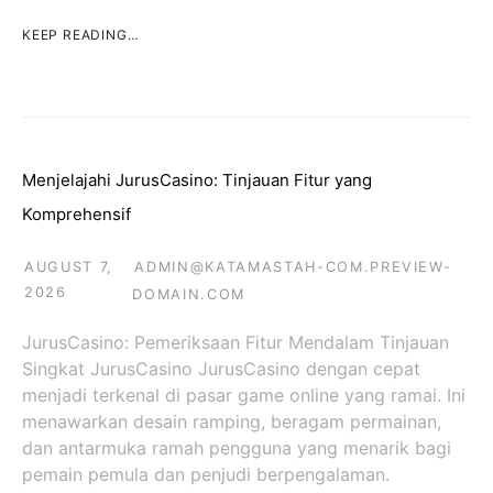
KEEP READING…
Menjelajahi JurusCasino: Tinjauan Fitur yang
Komprehensif
AUGUST 7,
ADMIN@KATAMASTAH-COM.PREVIEW-
2026
DOMAIN.COM
JurusCasino: Pemeriksaan Fitur Mendalam Tinjauan
Singkat JurusCasino JurusCasino dengan cepat
menjadi terkenal di pasar game online yang ramai. Ini
menawarkan desain ramping, beragam permainan,
dan antarmuka ramah pengguna yang menarik bagi
pemain pemula dan penjudi berpengalaman.