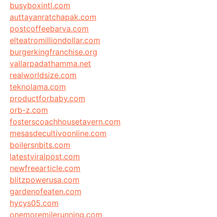
busyboxintl.com
auttayanratchapak.com
postcoffeebarva.com
elteatromilliondollar.com
burgerkingfranchise.org
vallarpadathamma.net
realworldsize.com
teknolama.com
productforbaby.com
orb-z.com
fosterscoachhousetavern.com
mesasdecultivoonline.com
boilersnbits.com
latestviralpost.com
newfreearticle.com
blitzpowerusa.com
gardenofeaten.com
hycys05.com
onemoremilerunning.com