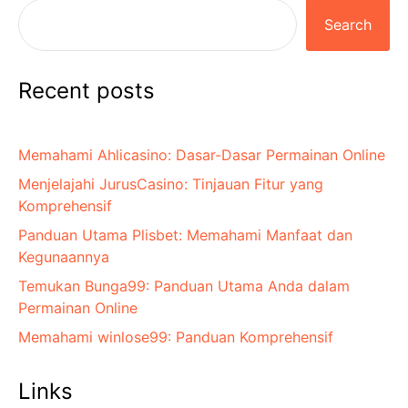
Search
Recent posts
Memahami Ahlicasino: Dasar-Dasar Permainan Online
Menjelajahi JurusCasino: Tinjauan Fitur yang
Komprehensif
Panduan Utama Plisbet: Memahami Manfaat dan
Kegunaannya
Temukan Bunga99: Panduan Utama Anda dalam
Permainan Online
Memahami winlose99: Panduan Komprehensif
Links