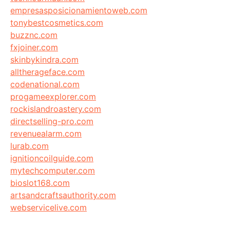
empresasposicionamientoweb.com
tonybestcosmetics.com
buzznc.com
fxjoiner.com
skinbykindra.com
alltherageface.com
codenational.com
progameexplorer.com
rockislandroastery.com
directselling-pro.com
revenuealarm.com
lurab.com
ignitioncoilguide.com
mytechcomputer.com
bioslot168.com
artsandcraftsauthority.com
webservicelive.com