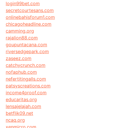
login99bet.com
secretcourtesans.com
onlinebahisforum1.com
chicagoheadline.com
camming.org
rajalion88.com
goupuntacana.com
riversedgepark.com
zaseez.com
catchycrunch.com
nofaphub.com
nefertitingalls.com
patsyscreations.com
income4proof.com
educaritas.org
lensajelajah.com
betflik09.net
ncaq.org
xenmicro.com