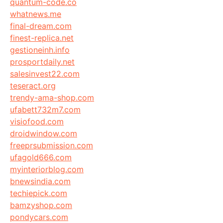
quantum-code.co
whatnews.me
final-dream.com
finest-replica.net
gestioneinh.info
prosportdaily.net
salesinvest22.com
teseract.org
trendy-ama-shop.com
ufabett732m7.com
visiofood.com
droidwindow.com
freeprsubmission.com
ufagold666.com
myinteriorblog.com
bnewsindia.com
techiepick.com
bamzyshop.com
pondycars.com