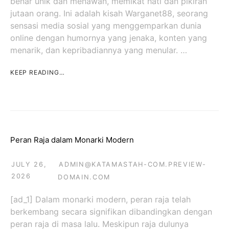
benar unik dan menawan, memikat hati dan pikiran
jutaan orang. Ini adalah kisah Warganet88, seorang
sensasi media sosial yang menggemparkan dunia
online dengan humornya yang jenaka, konten yang
menarik, dan kepribadiannya yang menular. …
KEEP READING…
Peran Raja dalam Monarki Modern
JULY 26,
ADMIN@KATAMASTAH-COM.PREVIEW-
2026
DOMAIN.COM
[ad_1] Dalam monarki modern, peran raja telah
berkembang secara signifikan dibandingkan dengan
peran raja di masa lalu. Meskipun raja dulunya