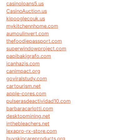
casinoloans5.us
CasinoAuction.us
kipooglecouk.us
mykitchennhome.com
aumoulinvert.com
thefoodiepassport.com
superwindowproject.com
papibakigrafo.com
icanhazjs.com
canimpact.org
goviralstudy.com
cartourism.net
apple-cores.com
pulserasdeactividad10.com
barbaracarlotti.com
desktopmining.net
inthebleachers.net
lexapro-rx-store.com
buyskincareproducts.org