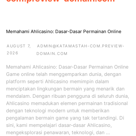
Memahami Ahlicasino: Dasar-Dasar Permainan Online
AUGUST 7,
ADMIN@KATAMASTAH-COM.PREVIEW-
2026
DOMAIN.COM
Memahami Ahlicasino: Dasar-Dasar Permainan Online
Game online telah menggemparkan dunia, dengan
platform seperti Ahlicasino memimpin dalam
menciptakan lingkungan bermain yang menarik dan
mendalam. Dengan ribuan pengguna di seluruh dunia,
Ahlicasino memadukan elemen permainan tradisional
dengan teknologi modern untuk memberikan
pengalaman bermain game yang tak tertandingi. Di
sini, kami mempelajari dasar-dasar Ahlicasino,
mengeksplorasi penawaran, teknologi, dan …