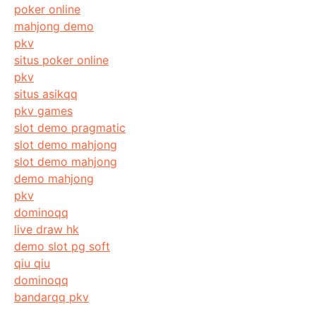
poker online
mahjong demo
pkv
situs poker online
pkv
situs asikqq
pkv games
slot demo pragmatic
slot demo mahjong
slot demo mahjong
demo mahjong
pkv
dominoqq
live draw hk
demo slot pg soft
qiu qiu
dominoqq
bandarqq pkv