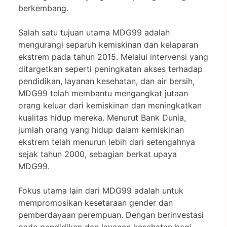
berkembang.
Salah satu tujuan utama MDG99 adalah
mengurangi separuh kemiskinan dan kelaparan
ekstrem pada tahun 2015. Melalui intervensi yang
ditargetkan seperti peningkatan akses terhadap
pendidikan, layanan kesehatan, dan air bersih,
MDG99 telah membantu mengangkat jutaan
orang keluar dari kemiskinan dan meningkatkan
kualitas hidup mereka. Menurut Bank Dunia,
jumlah orang yang hidup dalam kemiskinan
ekstrem telah menurun lebih dari setengahnya
sejak tahun 2000, sebagian berkat upaya
MDG99.
Fokus utama lain dari MDG99 adalah untuk
mempromosikan kesetaraan gender dan
pemberdayaan perempuan. Dengan berinvestasi
pada pendidikan dan layanan kesehatan bagi