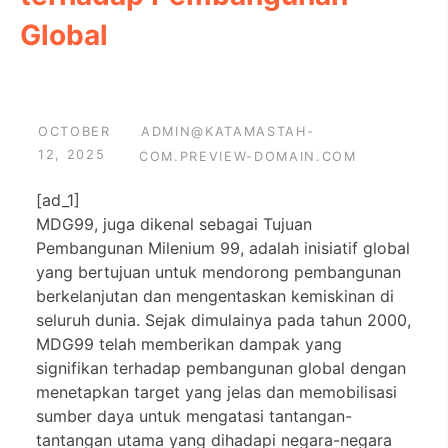
Global
OCTOBER
ADMIN@KATAMASTAH-
12, 2025
COM.PREVIEW-DOMAIN.COM
[ad_1]
MDG99, juga dikenal sebagai Tujuan
Pembangunan Milenium 99, adalah inisiatif global
yang bertujuan untuk mendorong pembangunan
berkelanjutan dan mengentaskan kemiskinan di
seluruh dunia. Sejak dimulainya pada tahun 2000,
MDG99 telah memberikan dampak yang
signifikan terhadap pembangunan global dengan
menetapkan target yang jelas dan memobilisasi
sumber daya untuk mengatasi tantangan-
tantangan utama yang dihadapi negara-negara