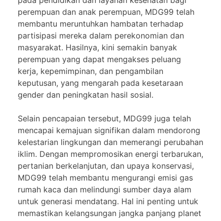
perempuan dan anak perempuan, MDG99 telah
membantu meruntuhkan hambatan terhadap
partisipasi mereka dalam perekonomian dan
masyarakat. Hasilnya, kini semakin banyak
perempuan yang dapat mengakses peluang
kerja, kepemimpinan, dan pengambilan
keputusan, yang mengarah pada kesetaraan
gender dan peningkatan hasil sosial.
Selain pencapaian tersebut, MDG99 juga telah
mencapai kemajuan signifikan dalam mendorong
kelestarian lingkungan dan memerangi perubahan
iklim. Dengan mempromosikan energi terbarukan,
pertanian berkelanjutan, dan upaya konservasi,
MDG99 telah membantu mengurangi emisi gas
rumah kaca dan melindungi sumber daya alam
untuk generasi mendatang. Hal ini penting untuk
memastikan kelangsungan jangka panjang planet