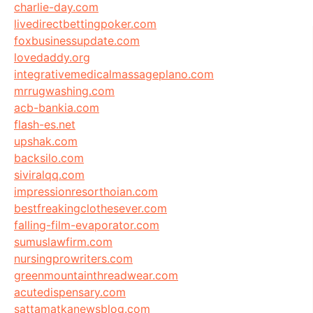
charlie-day.com
livedirectbettingpoker.com
foxbusinessupdate.com
lovedaddy.org
integrativemedicalmassageplano.com
mrrugwashing.com
acb-bankia.com
flash-es.net
upshak.com
backsilo.com
siviralqq.com
impressionresorthoian.com
bestfreakingclothesever.com
falling-film-evaporator.com
sumuslawfirm.com
nursingprowriters.com
greenmountainthreadwear.com
acutedispensary.com
sattamatkanewsblog.com