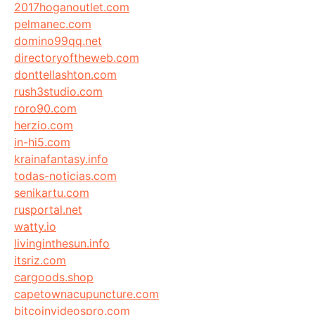
2017hoganoutlet.com
pelmanec.com
domino99qq.net
directoryoftheweb.com
donttellashton.com
rush3studio.com
roro90.com
herzio.com
in-hi5.com
krainafantasy.info
todas-noticias.com
senikartu.com
rusportal.net
watty.io
livinginthesun.info
itsriz.com
cargoods.shop
capetownacupuncture.com
bitcoinvideospro.com