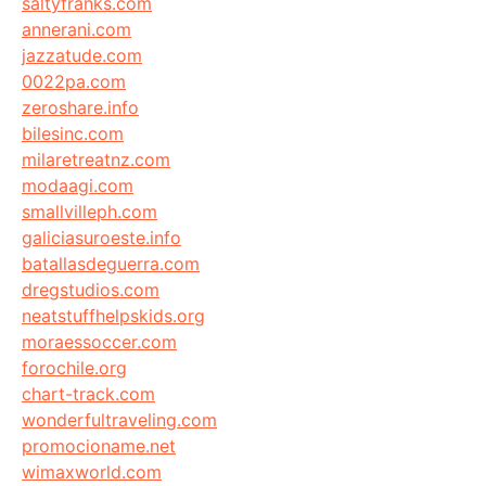
saltyfranks.com
annerani.com
jazzatude.com
0022pa.com
zeroshare.info
bilesinc.com
milaretreatnz.com
modaagi.com
smallvilleph.com
galiciasuroeste.info
batallasdeguerra.com
dregstudios.com
neatstuffhelpskids.org
moraessoccer.com
forochile.org
chart-track.com
wonderfultraveling.com
promocioname.net
wimaxworld.com