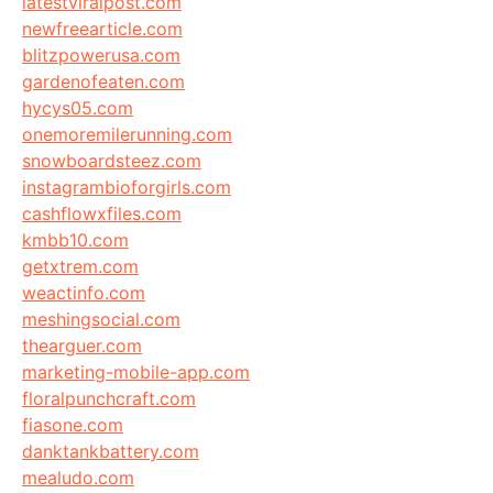
latestviralpost.com
newfreearticle.com
blitzpowerusa.com
gardenofeaten.com
hycys05.com
onemoremilerunning.com
snowboardsteez.com
instagrambioforgirls.com
cashflowxfiles.com
kmbb10.com
getxtrem.com
weactinfo.com
meshingsocial.com
thearguer.com
marketing-mobile-app.com
floralpunchcraft.com
fiasone.com
danktankbattery.com
mealudo.com