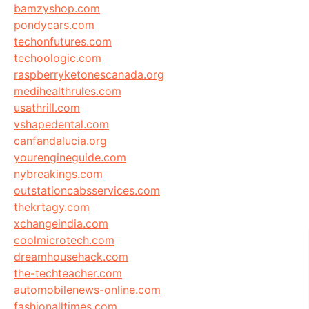
bamzyshop.com
pondycars.com
techonfutures.com
techoologic.com
raspberryketonescanada.org
medihealthrules.com
usathrill.com
vshapedental.com
canfandalucia.org
yourengineguide.com
nybreakings.com
outstationcabsservices.com
thekrtagy.com
xchangeindia.com
coolmicrotech.com
dreamhousehack.com
the-techteacher.com
automobilenews-online.com
fashionalltimes.com