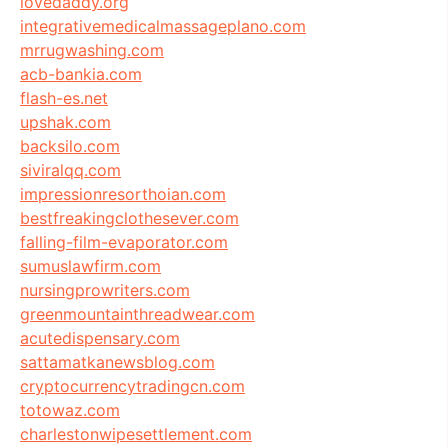
lovedaddy.org
integrativemedicalmassageplano.com
mrrugwashing.com
acb-bankia.com
flash-es.net
upshak.com
backsilo.com
siviralqq.com
impressionresorthoian.com
bestfreakingclothesever.com
falling-film-evaporator.com
sumuslawfirm.com
nursingprowriters.com
greenmountainthreadwear.com
acutedispensary.com
sattamatkanewsblog.com
cryptocurrencytradingcn.com
totowaz.com
charlestonwipesettlement.com