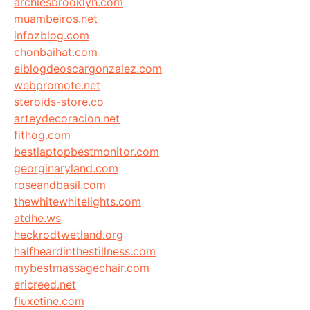
archiesbrooklyn.com
muambeiros.net
infozblog.com
chonbaihat.com
elblogdeoscargonzalez.com
webpromote.net
steroids-store.co
arteydecoracion.net
fithog.com
bestlaptopbestmonitor.com
georginaryland.com
roseandbasil.com
thewhitewhitelights.com
atdhe.ws
heckrodtwetland.org
halfheardinthestillness.com
mybestmassagechair.com
ericreed.net
fluxetine.com