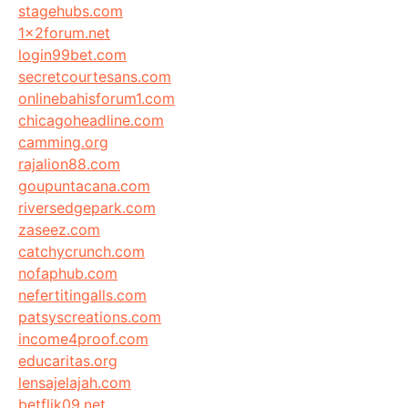
stagehubs.com
1x2forum.net
login99bet.com
secretcourtesans.com
onlinebahisforum1.com
chicagoheadline.com
camming.org
rajalion88.com
goupuntacana.com
riversedgepark.com
zaseez.com
catchycrunch.com
nofaphub.com
nefertitingalls.com
patsyscreations.com
income4proof.com
educaritas.org
lensajelajah.com
betflik09.net