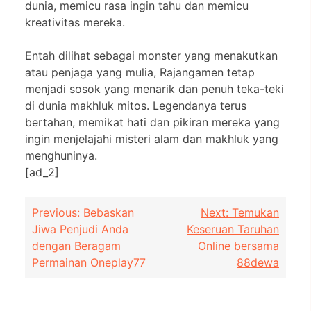
dunia, memicu rasa ingin tahu dan memicu
kreativitas mereka.
Entah dilihat sebagai monster yang menakutkan
atau penjaga yang mulia, Rajangamen tetap
menjadi sosok yang menarik dan penuh teka-teki
di dunia makhluk mitos. Legendanya terus
bertahan, memikat hati dan pikiran mereka yang
ingin menjelajahi misteri alam dan makhluk yang
menghuninya.
[ad_2]
Post
Previous:
Bebaskan
Next:
Temukan
Jiwa Penjudi Anda
Keseruan Taruhan
navigation
dengan Beragam
Online bersama
Permainan Oneplay77
88dewa