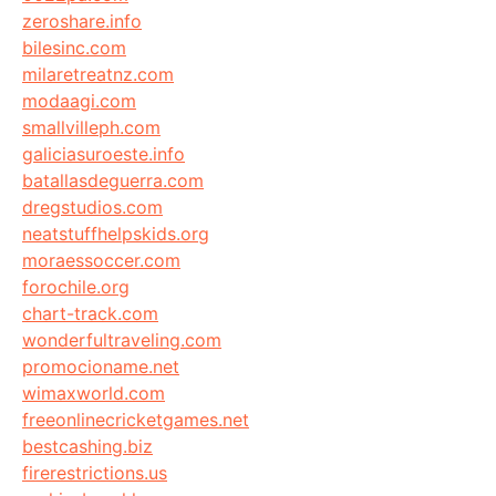
zeroshare.info
bilesinc.com
milaretreatnz.com
modaagi.com
smallvilleph.com
galiciasuroeste.info
batallasdeguerra.com
dregstudios.com
neatstuffhelpskids.org
moraessoccer.com
forochile.org
chart-track.com
wonderfultraveling.com
promocioname.net
wimaxworld.com
freeonlinecricketgames.net
bestcashing.biz
firerestrictions.us