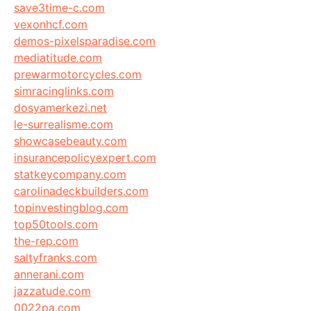
save3time-c.com
vexonhcf.com
demos-pixelsparadise.com
mediatitude.com
prewarmotorcycles.com
simracinglinks.com
dosyamerkezi.net
le-surrealisme.com
showcasebeauty.com
insurancepolicyexpert.com
statkeycompany.com
carolinadeckbuilders.com
topinvestingblog.com
top50tools.com
the-rep.com
saltyfranks.com
annerani.com
jazzatude.com
0022pa.com