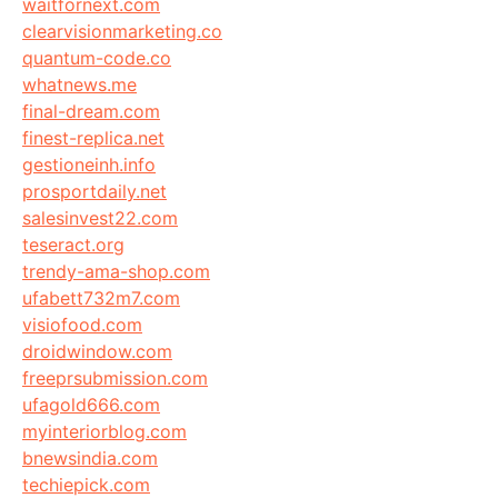
waitfornext.com
clearvisionmarketing.co
quantum-code.co
whatnews.me
final-dream.com
finest-replica.net
gestioneinh.info
prosportdaily.net
salesinvest22.com
teseract.org
trendy-ama-shop.com
ufabett732m7.com
visiofood.com
droidwindow.com
freeprsubmission.com
ufagold666.com
myinteriorblog.com
bnewsindia.com
techiepick.com