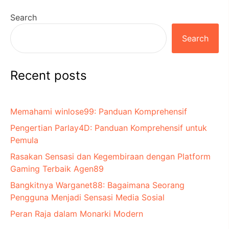
Search
Search
Recent posts
Memahami winlose99: Panduan Komprehensif
Pengertian Parlay4D: Panduan Komprehensif untuk
Pemula
Rasakan Sensasi dan Kegembiraan dengan Platform
Gaming Terbaik Agen89
Bangkitnya Warganet88: Bagaimana Seorang
Pengguna Menjadi Sensasi Media Sosial
Peran Raja dalam Monarki Modern