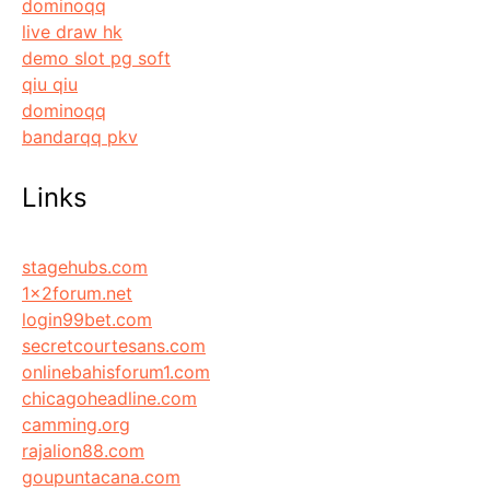
dominoqq
live draw hk
demo slot pg soft
qiu qiu
dominoqq
bandarqq pkv
Links
stagehubs.com
1x2forum.net
login99bet.com
secretcourtesans.com
onlinebahisforum1.com
chicagoheadline.com
camming.org
rajalion88.com
goupuntacana.com