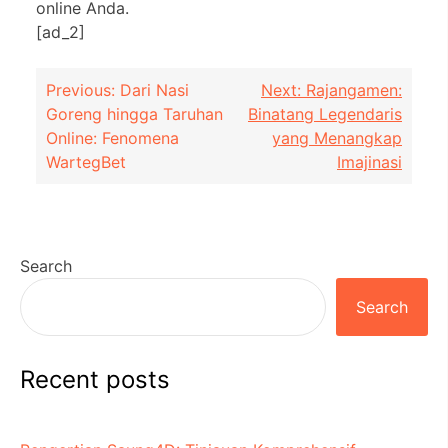
online Anda.
[ad_2]
Post
Previous:
Dari Nasi
Next:
Rajangamen:
Goreng hingga Taruhan
Binatang Legendaris
navigation
Online: Fenomena
yang Menangkap
WartegBet
Imajinasi
Search
Search
Recent posts