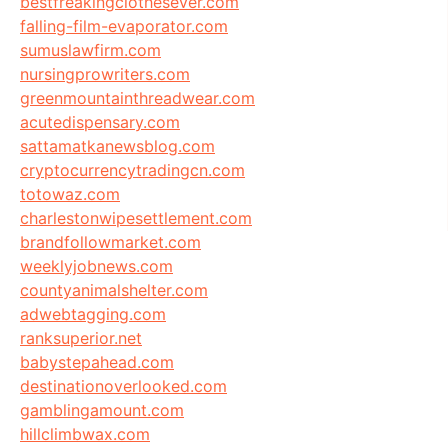
bestfreakingclothesever.com
falling-film-evaporator.com
sumuslawfirm.com
nursingprowriters.com
greenmountainthreadwear.com
acutedispensary.com
sattamatkanewsblog.com
cryptocurrencytradingcn.com
totowaz.com
charlestonwipesettlement.com
brandfollowmarket.com
weeklyjobnews.com
countyanimalshelter.com
adwebtagging.com
ranksuperior.net
babystepahead.com
destinationoverlooked.com
gamblingamount.com
hillclimbwax.com