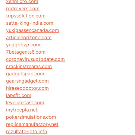
xenmicro.com
rodrovers.com
tripssolution.com
satta-king-india.com
yukigassencanada.com
articlehorizone.com
yuqqbbzp.com
7betagents6.com
coronavirusuptodate.com
crackinstreams.com
gadgetspak.com
gearsngadget.com
hireseodoctor.com
lapsfit.com
levelup-fast.com
mytreepla.net
pokersimulations.com
replicamanufactory.net
rezultate-loto.info