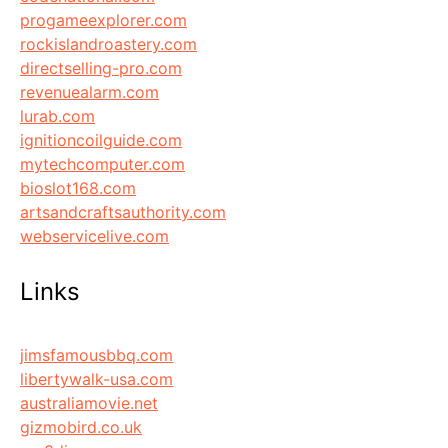
progameexplorer.com
rockislandroastery.com
directselling-pro.com
revenuealarm.com
lurab.com
ignitioncoilguide.com
mytechcomputer.com
bioslot168.com
artsandcraftsauthority.com
webservicelive.com
Links
jimsfamousbbq.com
libertywalk-usa.com
australiamovie.net
gizmobird.co.uk