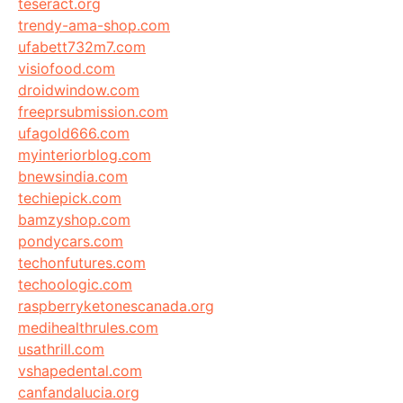
teseract.org
trendy-ama-shop.com
ufabett732m7.com
visiofood.com
droidwindow.com
freeprsubmission.com
ufagold666.com
myinteriorblog.com
bnewsindia.com
techiepick.com
bamzyshop.com
pondycars.com
techonfutures.com
techoologic.com
raspberryketonescanada.org
medihealthrules.com
usathrill.com
vshapedental.com
canfandalucia.org