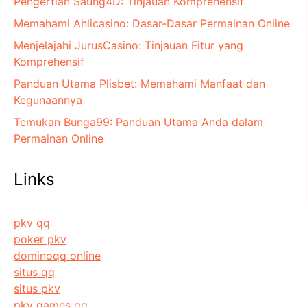
Pengertian Saung4D: Tinjauan Komprehensif
Memahami Ahlicasino: Dasar-Dasar Permainan Online
Menjelajahi JurusCasino: Tinjauan Fitur yang
Komprehensif
Panduan Utama Plisbet: Memahami Manfaat dan
Kegunaannya
Temukan Bunga99: Panduan Utama Anda dalam
Permainan Online
Links
pkv qq
poker pkv
dominoqq online
situs qq
situs pkv
pkv games qq