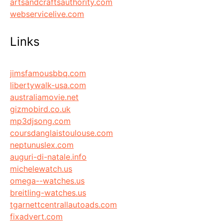
artsandcraftsauthority.com
webservicelive.com
Links
jimsfamousbbq.com
libertywalk-usa.com
australiamovie.net
gizmobird.co.uk
mp3djsong.com
coursdanglaistoulouse.com
neptunuslex.com
auguri-di-natale.info
michelewatch.us
omega--watches.us
breitling-watches.us
tgarnettcentrallautoads.com
fixadvert.com