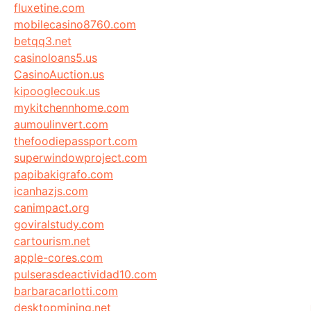
fluxetine.com
mobilecasino8760.com
betqq3.net
casinoloans5.us
CasinoAuction.us
kipooglecouk.us
mykitchennhome.com
aumoulinvert.com
thefoodiepassport.com
superwindowproject.com
papibakigrafo.com
icanhazjs.com
canimpact.org
goviralstudy.com
cartourism.net
apple-cores.com
pulserasdeactividad10.com
barbaracarlotti.com
desktopmining.net