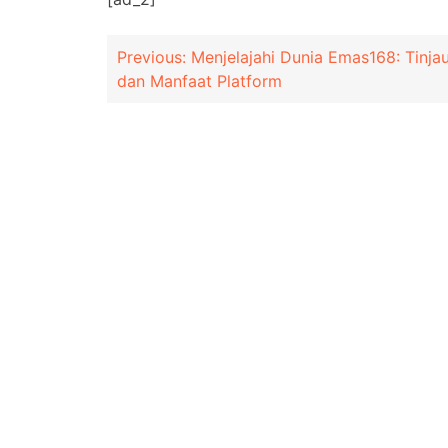
Post
Previous:
Menjelajahi Dunia Emas168: Tinjau
dan Manfaat Platform
navigation