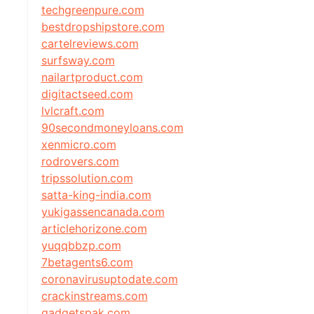
techgreenpure.com
bestdropshipstore.com
cartelreviews.com
surfsway.com
nailartproduct.com
digitactseed.com
lvlcraft.com
90secondmoneyloans.com
xenmicro.com
rodrovers.com
tripssolution.com
satta-king-india.com
yukigassencanada.com
articlehorizone.com
yuqqbbzp.com
7betagents6.com
coronavirusuptodate.com
crackinstreams.com
gadgetspak.com