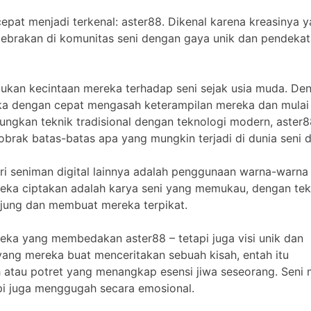
cepat menjadi terkenal: aster88. Dikenal karena kreasinya 
brakan di komunitas seni dengan gaya unik dan pendeka
emukan kecintaan mereka terhadap seni sejak usia muda. De
ka dengan cepat mengasah keterampilan mereka dan mulai
ungkan teknik tradisional dengan teknologi modern, aster
ak batas-batas apa yang mungkin terjadi di dunia seni di
i seniman digital lainnya adalah penggunaan warna-warna
ereka ciptakan adalah karya seni yang memukau, dengan tek
njung dan membuat mereka terpikat.
ka yang membedakan aster88 – tetapi juga visi unik dan
ang mereka buat menceritakan sebuah kisah, entah itu
h atau potret yang menangkap esensi jiwa seseorang. Seni
api juga menggugah secara emosional.