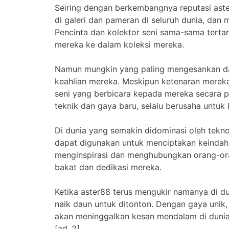
Seiring dengan berkembangnya reputasi aste
di galeri dan pameran di seluruh dunia, dan
Pencinta dan kolektor seni sama-sama tertar
mereka ke dalam koleksi mereka.
Namun mungkin yang paling mengesankan dar
keahlian mereka. Meskipun ketenaran merek
seni yang berbicara kepada mereka secara p
teknik dan gaya baru, selalu berusaha untu
Di dunia yang semakin didominasi oleh tekno
dapat digunakan untuk menciptakan keindah
menginspirasi dan menghubungkan orang-ora
bakat dan dedikasi mereka.
Ketika aster88 terus mengukir namanya di du
naik daun untuk ditonton. Dengan gaya unik, 
akan meninggalkan kesan mendalam di dunia
[ad_2]