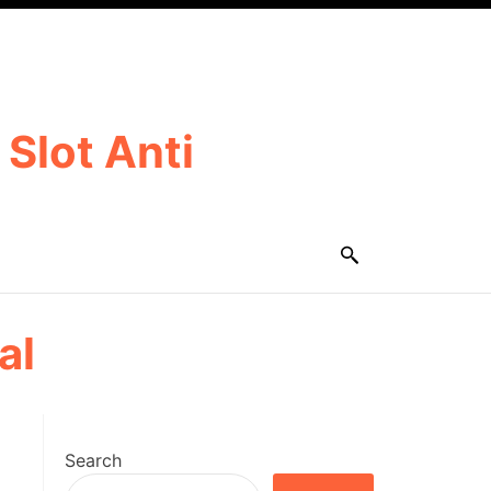
Slot Anti
al
Search