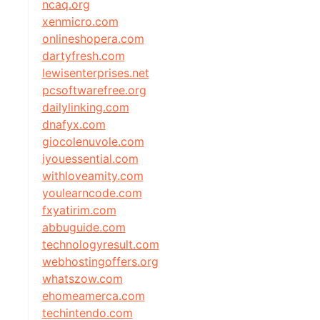
ncaq.org
xenmicro.com
onlineshopera.com
dartyfresh.com
lewisenterprises.net
pcsoftwarefree.org
dailylinking.com
dnafyx.com
giocolenuvole.com
iyouessential.com
withloveamity.com
youlearncode.com
fxyatirim.com
abbuguide.com
technologyresult.com
webhostingoffers.org
whatszow.com
ehomeamerca.com
techintendo.com