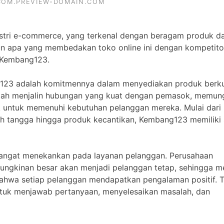
OM.PREVIEW-DOMAIN.COM
stri e-commerce, yang terkenal dengan beragam produk d
un apa yang membedakan toko online ini dengan kompetito
an Kembang123.
g123 adalah komitmennya dalam menyediakan produk berku
telah menjalin hubungan yang kuat dengan pemasok, memun
 untuk memenuhi kebutuhan pelanggan mereka. Mulai dari
ah tangga hingga produk kecantikan, Kembang123 memiliki
angat menekankan pada layanan pelanggan. Perusahaan
gkinan besar akan menjadi pelanggan tetap, sehingga m
ahwa setiap pelanggan mendapatkan pengalaman positif. 
ntuk menjawab pertanyaan, menyelesaikan masalah, dan