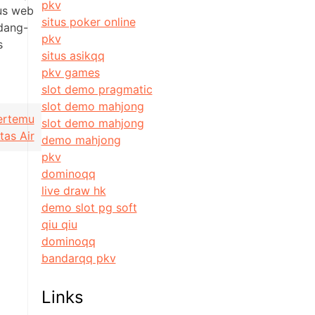
pkv
tus web
situs poker online
idang-
pkv
s
situs asikqq
pkv games
slot demo pragmatic
slot demo mahjong
ertemu
slot demo mahjong
tas Air
demo mahjong
pkv
dominoqq
live draw hk
demo slot pg soft
qiu qiu
dominoqq
bandarqq pkv
Links