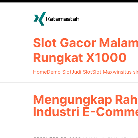
Skip
to
content
Slot Gacor Malam 
Rungkat X1000
Home
Demo Slot
Judi Slot
Slot Maxwin
situs s
Mengungkap Raha
Industri E-Comm