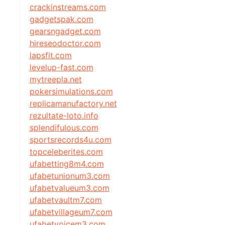
crackinstreams.com
gadgetspak.com
gearsngadget.com
hireseodoctor.com
lapsfit.com
levelup-fast.com
mytreepla.net
pokersimulations.com
replicamanufactory.net
rezultate-loto.info
splendifulous.com
sportsrecords4u.com
topceleberites.com
ufabetting8m4.com
ufabetunionum3.com
ufabetvalueum3.com
ufabetvaultm7.com
ufabetvillageum7.com
ufabetvoicem3.com