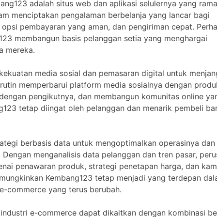
ang123 adalah situs web dan aplikasi selulernya yang ram
lam menciptakan pengalaman berbelanja yang lancar bagi
 opsi pembayaran yang aman, dan pengiriman cepat. Perha
g123 membangun basis pelanggan setia yang menghargai
a mereka.
kekuatan media sosial dan pemasaran digital untuk menja
 rutin memperbarui platform media sosialnya dengan produ
i dengan pengikutnya, dan membangun komunitas online yan
g123 tetap diingat oleh pelanggan dan menarik pembeli ba
rategi berbasis data untuk mengoptimalkan operasinya dan
. Dengan menganalisis data pelanggan dan tren pasar, per
nai penawaran produk, strategi penetapan harga, dan ka
memungkinkan Kembang123 tetap menjadi yang terdepan da
 e-commerce yang terus berubah.
 industri e-commerce dapat dikaitkan dengan kombinasi b