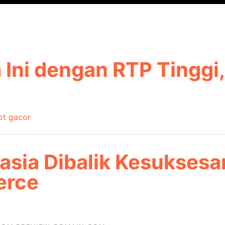
Ini dengan RTP Tinggi, 
lot gacor
sia Dibalik Kesuksesa
erce