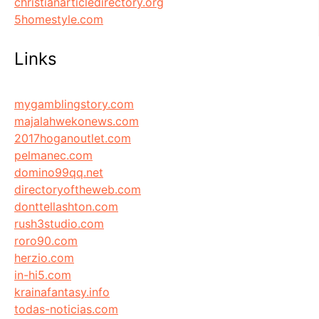
christianarticledirectory.org
5homestyle.com
Links
mygamblingstory.com
majalahwekonews.com
2017hoganoutlet.com
pelmanec.com
domino99qq.net
directoryoftheweb.com
donttellashton.com
rush3studio.com
roro90.com
herzio.com
in-hi5.com
krainafantasy.info
todas-noticias.com