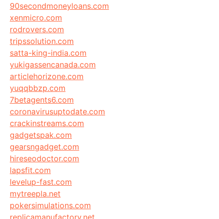
90secondmoneyloans.com
xenmicro.com
rodrovers.com
tripssolution.com
satta-king-india.com
yukigassencanada.com
articlehorizone.com
yuqqbbzp.com
7betagents6.com
coronavirusuptodate.com
crackinstreams.com
gadgetspak.com
gearsngadget.com
hireseodoctor.com
lapsfit.com
levelup-fast.com
mytreepla.net
pokersimulations.com
replicamanufactory.net