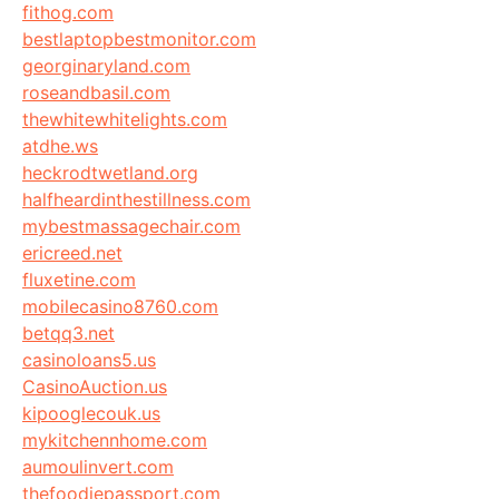
fithog.com
bestlaptopbestmonitor.com
georginaryland.com
roseandbasil.com
thewhitewhitelights.com
atdhe.ws
heckrodtwetland.org
halfheardinthestillness.com
mybestmassagechair.com
ericreed.net
fluxetine.com
mobilecasino8760.com
betqq3.net
casinoloans5.us
CasinoAuction.us
kipooglecouk.us
mykitchennhome.com
aumoulinvert.com
thefoodiepassport.com