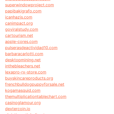
superwindowproject.com
papibakigrafo.com
icanhazjs.com
canimpact.org
goviralstudy.com
cartourism.net
apple-cores.com
pulserasdeactividad10.com
barbaracarlotti.com
desktopmining.net
inthebleachers.net
lexapro-rx-store.com
buyskincareproducts.org
frenchbulldogpuppyforsale.net
kogamasquid.com
themultiplicationtablechart.com
casinoglamour.org
dextercoin.io