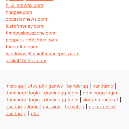
hillclimbwax.com
hnopse.com
occasionnews.com
lustofmoney.com
timebusinesszone.com
peppers-reflection.com
tuneoflife.com
windowwellmaintenancepros.com
affiliateholder.com
menuqq
|
situs pkv games
|
bandarqq
|
bandarqq
|
dominoqq login
|
dominoqq login
|
dominoqq login
|
dominoqq login
|
dominoqq login
|
slot anti rungkat
|
bandarqq login
|
murniqq
|
hematqq
|
poker online
|
bandarqq
|
pkv