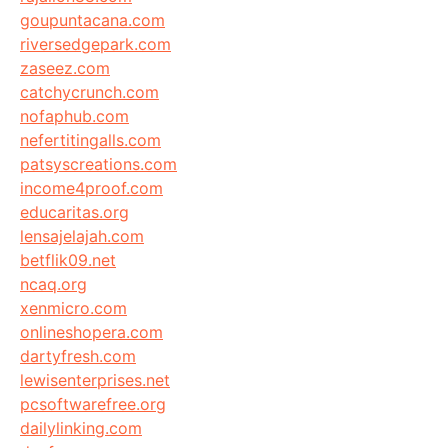
goupuntacana.com
riversedgepark.com
zaseez.com
catchycrunch.com
nofaphub.com
nefertitingalls.com
patsyscreations.com
income4proof.com
educaritas.org
lensajelajah.com
betflik09.net
ncaq.org
xenmicro.com
onlineshopera.com
dartyfresh.com
lewisenterprises.net
pcsoftwarefree.org
dailylinking.com