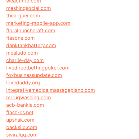
weactinfo.com
meshingsocial.com
thearguer.com
marketing-mobile-app.com
floralpunchcraft.com
fiasone.com
danktankbattery.com
mealudo.com
charlie-day.com
livedirectbettingpoker.com
foxbusinessupdate.com
lovedaddy.org
integrativemedicalmassageplano.com
mrrugwashing.com
acb-bankia.com
flash-es.net
upshak.com
backsilo.com
siviralqq.com