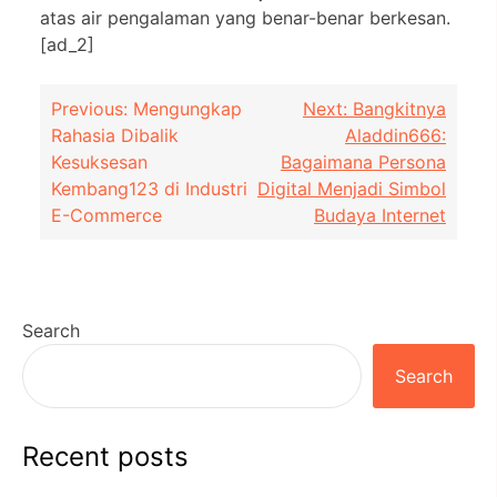
atas air pengalaman yang benar-benar berkesan.
[ad_2]
Post
Previous:
Mengungkap
Next:
Bangkitnya
Rahasia Dibalik
Aladdin666:
navigation
Kesuksesan
Bagaimana Persona
Kembang123 di Industri
Digital Menjadi Simbol
E-Commerce
Budaya Internet
Search
Search
Recent posts