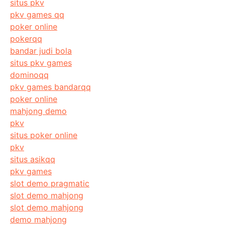
situs pkv
pkv games qq
poker online
pokerqq
bandar judi bola
situs pkv games
dominoqq
pkv games bandarqq
poker online
mahjong demo
pkv
situs poker online
pkv
situs asikqq
pkv games
slot demo pragmatic
slot demo mahjong
slot demo mahjong
demo mahjong