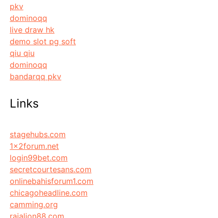
pkv
dominoqq
live draw hk
demo slot pg soft
qiu qiu
dominoqq
bandarqq pkv
Links
stagehubs.com
1x2forum.net
login99bet.com
secretcourtesans.com
onlinebahisforum1.com
chicagoheadline.com
camming.org
rajalion88.com