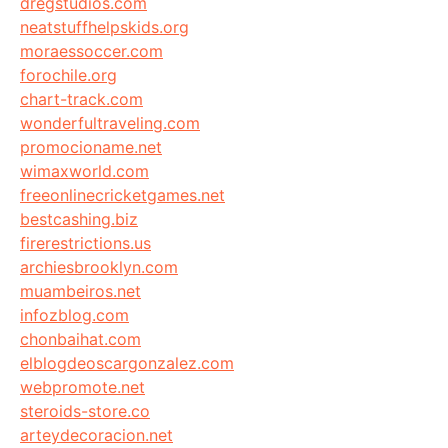
dregstudios.com
neatstuffhelpskids.org
moraessoccer.com
forochile.org
chart-track.com
wonderfultraveling.com
promocioname.net
wimaxworld.com
freeonlinecricketgames.net
bestcashing.biz
firerestrictions.us
archiesbrooklyn.com
muambeiros.net
infozblog.com
chonbaihat.com
elblogdeoscargonzalez.com
webpromote.net
steroids-store.co
arteydecoracion.net