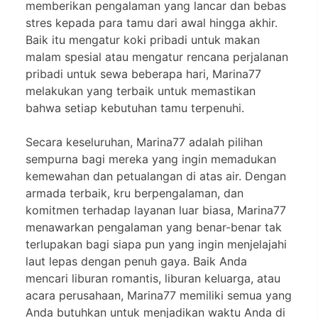
memberikan pengalaman yang lancar dan bebas
stres kepada para tamu dari awal hingga akhir.
Baik itu mengatur koki pribadi untuk makan
malam spesial atau mengatur rencana perjalanan
pribadi untuk sewa beberapa hari, Marina77
melakukan yang terbaik untuk memastikan
bahwa setiap kebutuhan tamu terpenuhi.
Secara keseluruhan, Marina77 adalah pilihan
sempurna bagi mereka yang ingin memadukan
kemewahan dan petualangan di atas air. Dengan
armada terbaik, kru berpengalaman, dan
komitmen terhadap layanan luar biasa, Marina77
menawarkan pengalaman yang benar-benar tak
terlupakan bagi siapa pun yang ingin menjelajahi
laut lepas dengan penuh gaya. Baik Anda
mencari liburan romantis, liburan keluarga, atau
acara perusahaan, Marina77 memiliki semua yang
Anda butuhkan untuk menjadikan waktu Anda di