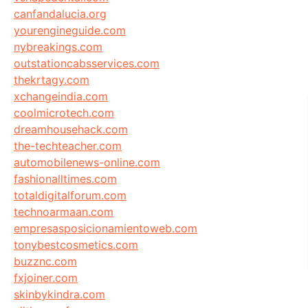
canfandalucia.org
yourengineguide.com
nybreakings.com
outstationcabsservices.com
thekrtagy.com
xchangeindia.com
coolmicrotech.com
dreamhousehack.com
the-techteacher.com
automobilenews-online.com
fashionalltimes.com
totaldigitalforum.com
technoarmaan.com
empresasposicionamientoweb.com
tonybestcosmetics.com
buzznc.com
fxjoiner.com
skinbykindra.com