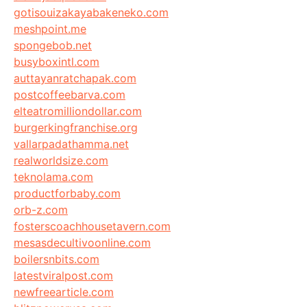
gotisouizakayabakeneko.com
meshpoint.me
spongebob.net
busyboxintl.com
auttayanratchapak.com
postcoffeebarva.com
elteatromilliondollar.com
burgerkingfranchise.org
vallarpadathamma.net
realworldsize.com
teknolama.com
productforbaby.com
orb-z.com
fosterscoachhousetavern.com
mesasdecultivoonline.com
boilersnbits.com
latestviralpost.com
newfreearticle.com