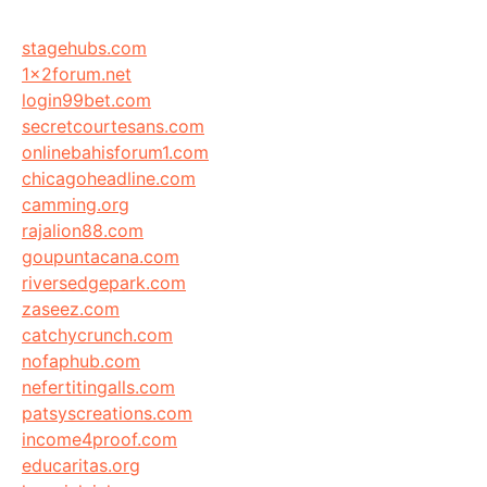
stagehubs.com
1x2forum.net
login99bet.com
secretcourtesans.com
onlinebahisforum1.com
chicagoheadline.com
camming.org
rajalion88.com
goupuntacana.com
riversedgepark.com
zaseez.com
catchycrunch.com
nofaphub.com
nefertitingalls.com
patsyscreations.com
income4proof.com
educaritas.org