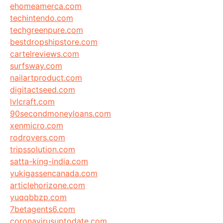
ehomeamerca.com
techintendo.com
techgreenpure.com
bestdropshipstore.com
cartelreviews.com
surfsway.com
nailartproduct.com
digitactseed.com
lvlcraft.com
90secondmoneyloans.com
xenmicro.com
rodrovers.com
tripssolution.com
satta-king-india.com
yukigassencanada.com
articlehorizone.com
yuqqbbzp.com
7betagents6.com
coronavirusuptodate.com