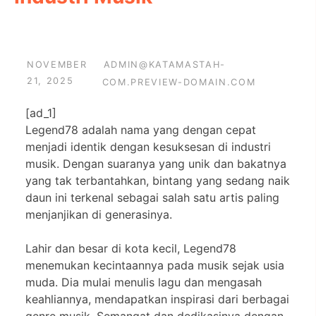
NOVEMBER
ADMIN@KATAMASTAH-
21, 2025
COM.PREVIEW-DOMAIN.COM
[ad_1]
Legend78 adalah nama yang dengan cepat
menjadi identik dengan kesuksesan di industri
musik. Dengan suaranya yang unik dan bakatnya
yang tak terbantahkan, bintang yang sedang naik
daun ini terkenal sebagai salah satu artis paling
menjanjikan di generasinya.
Lahir dan besar di kota kecil, Legend78
menemukan kecintaannya pada musik sejak usia
muda. Dia mulai menulis lagu dan mengasah
keahliannya, mendapatkan inspirasi dari berbagai
genre musik. Semangat dan dedikasinya dengan