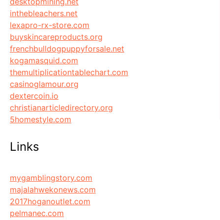
desktopmining.net
inthebleachers.net
lexapro-rx-store.com
buyskincareproducts.org
frenchbulldogpuppyforsale.net
kogamasquid.com
themultiplicationtablechart.com
casinoglamour.org
dextercoin.io
christianarticledirectory.org
5homestyle.com
Links
mygamblingstory.com
majalahwekonews.com
2017hoganoutlet.com
pelmanec.com