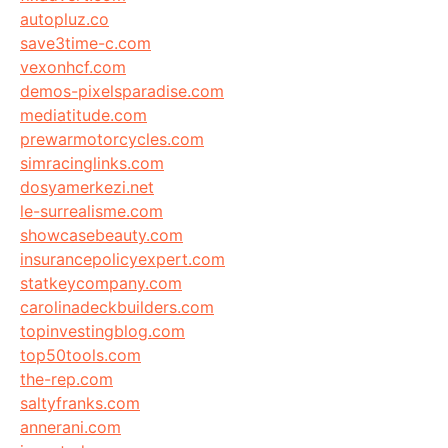
autopluz.co
save3time-c.com
vexonhcf.com
demos-pixelsparadise.com
mediatitude.com
prewarmotorcycles.com
simracinglinks.com
dosyamerkezi.net
le-surrealisme.com
showcasebeauty.com
insurancepolicyexpert.com
statkeycompany.com
carolinadeckbuilders.com
topinvestingblog.com
top50tools.com
the-rep.com
saltyfranks.com
annerani.com