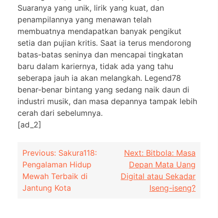
Suaranya yang unik, lirik yang kuat, dan
penampilannya yang menawan telah
membuatnya mendapatkan banyak pengikut
setia dan pujian kritis. Saat ia terus mendorong
batas-batas seninya dan mencapai tingkatan
baru dalam kariernya, tidak ada yang tahu
seberapa jauh ia akan melangkah. Legend78
benar-benar bintang yang sedang naik daun di
industri musik, dan masa depannya tampak lebih
cerah dari sebelumnya.
[ad_2]
Post
Previous:
Sakura118:
Next:
Bitbola: Masa
Pengalaman Hidup
Depan Mata Uang
navigation
Mewah Terbaik di
Digital atau Sekadar
Jantung Kota
Iseng-iseng?