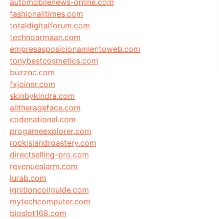
automobilenews-online.com
fashionalltimes.com
totaldigitalforum.com
technoarmaan.com
empresasposicionamientoweb.com
tonybestcosmetics.com
buzznc.com
fxjoiner.com
skinbykindra.com
alltherageface.com
codenational.com
progameexplorer.com
rockislandroastery.com
directselling-pro.com
revenuealarm.com
lurab.com
ignitioncoilguide.com
mytechcomputer.com
bioslot168.com