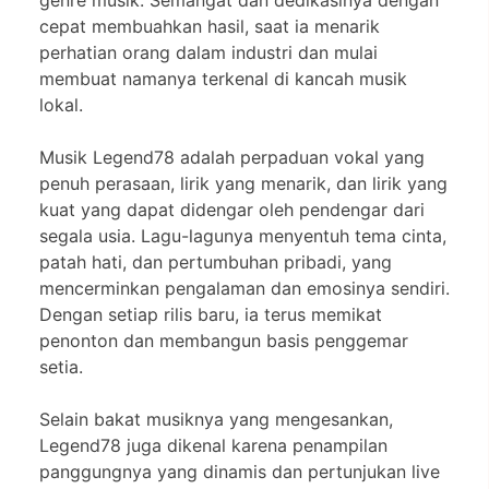
cepat membuahkan hasil, saat ia menarik
perhatian orang dalam industri dan mulai
membuat namanya terkenal di kancah musik
lokal.
Musik Legend78 adalah perpaduan vokal yang
penuh perasaan, lirik yang menarik, dan lirik yang
kuat yang dapat didengar oleh pendengar dari
segala usia. Lagu-lagunya menyentuh tema cinta,
patah hati, dan pertumbuhan pribadi, yang
mencerminkan pengalaman dan emosinya sendiri.
Dengan setiap rilis baru, ia terus memikat
penonton dan membangun basis penggemar
setia.
Selain bakat musiknya yang mengesankan,
Legend78 juga dikenal karena penampilan
panggungnya yang dinamis dan pertunjukan live