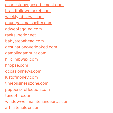
charlestonwipesettlement.com
brandfollowmarket.com
weeklyjobnews.com
countyanimalshelter.com
adwebtagging.com
ranksuperior.net
babystepahead.com
destinationoverlooked.com
gamblingamount.com
hillclimbwax.com
hnopse.com
occasionnews.com
lustofmoney.com
timebusinesszone.com
peppers-reflection.com
tuneoflife.com
windowwellmaintenancepros.com
affiliateholder.com