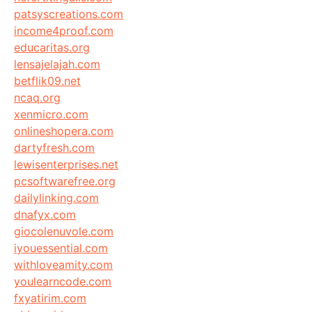
patsyscreations.com
income4proof.com
educaritas.org
lensajelajah.com
betflik09.net
ncaq.org
xenmicro.com
onlineshopera.com
dartyfresh.com
lewisenterprises.net
pcsoftwarefree.org
dailylinking.com
dnafyx.com
giocolenuvole.com
iyouessential.com
withloveamity.com
youlearncode.com
fxyatirim.com