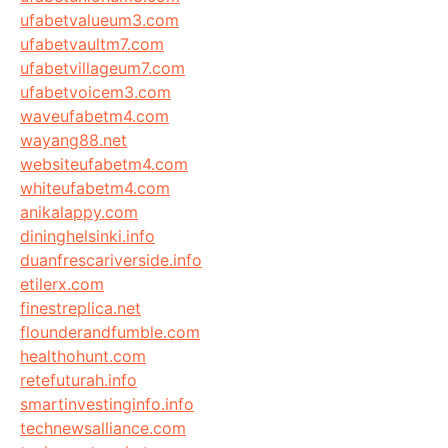
ufabetvalueum3.com
ufabetvaultm7.com
ufabetvillageum7.com
ufabetvoicem3.com
waveufabetm4.com
wayang88.net
websiteufabetm4.com
whiteufabetm4.com
anikalappy.com
dininghelsinki.info
duanfrescariverside.info
etilerx.com
finestreplica.net
flounderandfumble.com
healthohunt.com
retefuturah.info
smartinvestinginfo.info
technewsalliance.com