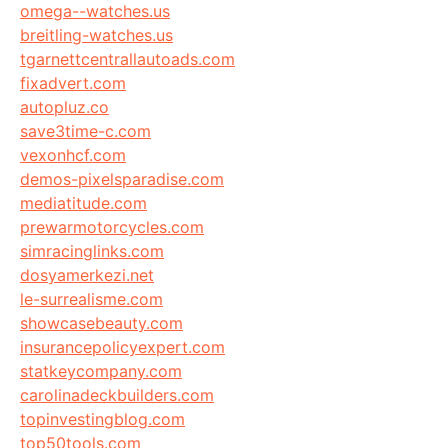
omega--watches.us
breitling-watches.us
tgarnettcentrallautoads.com
fixadvert.com
autopluz.co
save3time-c.com
vexonhcf.com
demos-pixelsparadise.com
mediatitude.com
prewarmotorcycles.com
simracinglinks.com
dosyamerkezi.net
le-surrealisme.com
showcasebeauty.com
insurancepolicyexpert.com
statkeycompany.com
carolinadeckbuilders.com
topinvestingblog.com
top50tools.com