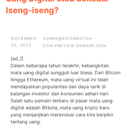
Iseng-iseng?
NOVEMBER
ADMIN@KATAMASTAH-
22, 2025
COM.PREVIEW-DOMAIN.COM
[ad_1]
Dalam beberapa tahun terakhir, kebangkitan
mata uang digital sungguh luar biasa. Dari Bitcoin
hingga Ethereum, mata uang virtual ini telah
mendapatkan popularitas dan daya tarik di
kalangan investor dan konsumen sehari-hari.
Salah satu pemain terbaru di pasar mata uang
digital adalah Bitbola, mata uang kripto baru
yang menjanjikan merevolusi cara kita berpikir
tentang uang.