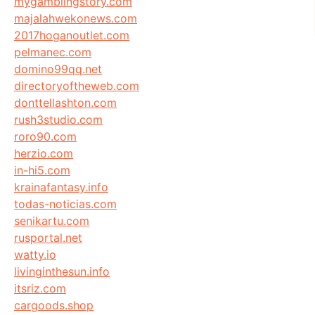
mygamblingstory.com
majalahwekonews.com
2017hoganoutlet.com
pelmanec.com
domino99qq.net
directoryoftheweb.com
donttellashton.com
rush3studio.com
roro90.com
herzio.com
in-hi5.com
krainafantasy.info
todas-noticias.com
senikartu.com
rusportal.net
watty.io
livinginthesun.info
itsriz.com
cargoods.shop