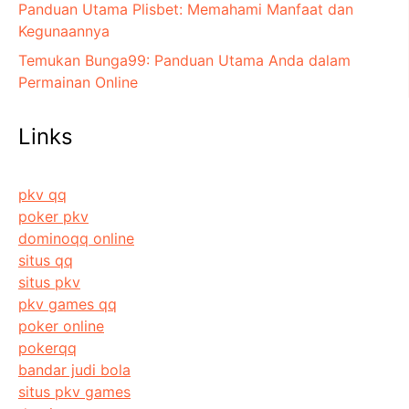
Panduan Utama Plisbet: Memahami Manfaat dan
Kegunaannya
Temukan Bunga99: Panduan Utama Anda dalam
Permainan Online
Links
pkv qq
poker pkv
dominoqq online
situs qq
situs pkv
pkv games qq
poker online
pokerqq
bandar judi bola
situs pkv games