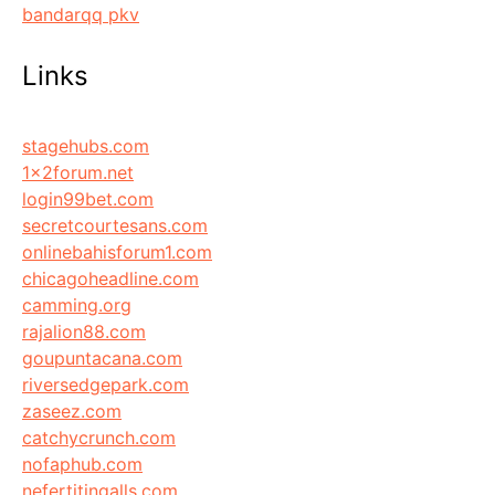
bandarqq pkv
Links
stagehubs.com
1x2forum.net
login99bet.com
secretcourtesans.com
onlinebahisforum1.com
chicagoheadline.com
camming.org
rajalion88.com
goupuntacana.com
riversedgepark.com
zaseez.com
catchycrunch.com
nofaphub.com
nefertitingalls.com