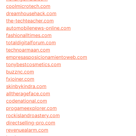
coolmicrotech.com
dreamhousehack.com
the-techteacher.com
automobilenews-online.com
fashionalltimes.com
totaldigitalforum.com
technoarmaan.com
empresasposicionamientoweb.com
tonybestcosmetics.com
buzznc.com
fxjoiner.com
skinbykindra.com
alltherageface.com
codenational.com
progameexplorer.com
rockislandroastery.com
directselling-pro.com
revenuealarm.com