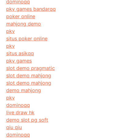
dominoqq
pkv games bandarqq
poker online
mahjong demo
pkv
situs poker online
pkv
situs asikqq
pkv games
slot demo pragmatic
slot demo mahjong
slot demo mahjong
demo mahjong
pkv
dominoqq
live draw hk
demo slot pg soft
qiu qiu
dominoqq