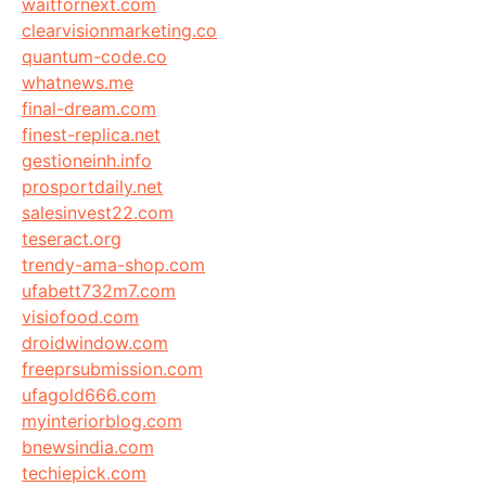
waitfornext.com
clearvisionmarketing.co
quantum-code.co
whatnews.me
final-dream.com
finest-replica.net
gestioneinh.info
prosportdaily.net
salesinvest22.com
teseract.org
trendy-ama-shop.com
ufabett732m7.com
visiofood.com
droidwindow.com
freeprsubmission.com
ufagold666.com
myinteriorblog.com
bnewsindia.com
techiepick.com