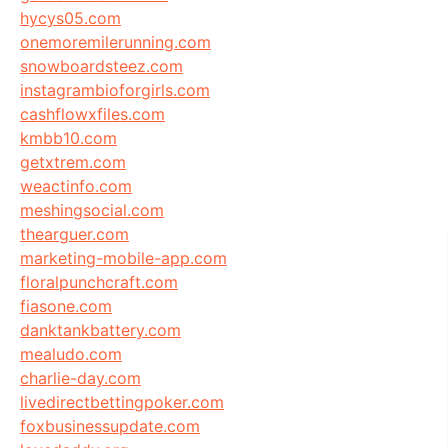
hycys05.com
onemoremilerunning.com
snowboardsteez.com
instagrambioforgirls.com
cashflowxfiles.com
kmbb10.com
getxtrem.com
weactinfo.com
meshingsocial.com
thearguer.com
marketing-mobile-app.com
floralpunchcraft.com
fiasone.com
danktankbattery.com
mealudo.com
charlie-day.com
livedirectbettingpoker.com
foxbusinessupdate.com