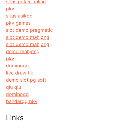
situs poker online
pkv
situs asikqq
pkv games
slot demo pragmatic
slot demo mahjong
slot demo mahjong
demo mahjong
pkv
dominoqq
live draw hk
demo slot pg soft
qiu qiu
dominoqq
bandarqq pkv
Links