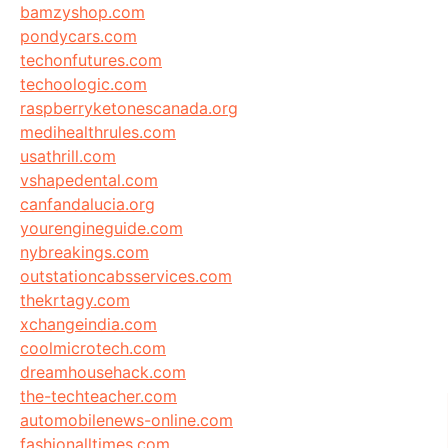
bamzyshop.com
pondycars.com
techonfutures.com
techoologic.com
raspberryketonescanada.org
medihealthrules.com
usathrill.com
vshapedental.com
canfandalucia.org
yourengineguide.com
nybreakings.com
outstationcabsservices.com
thekrtagy.com
xchangeindia.com
coolmicrotech.com
dreamhousehack.com
the-techteacher.com
automobilenews-online.com
fashionalltimes.com