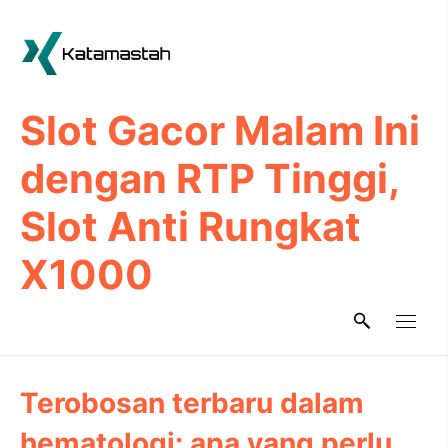
Skip
to
content
Slot Gacor Malam Ini
dengan RTP Tinggi,
Slot Anti Rungkat
X1000
Terobosan terbaru dalam
hematologi: apa yang perlu