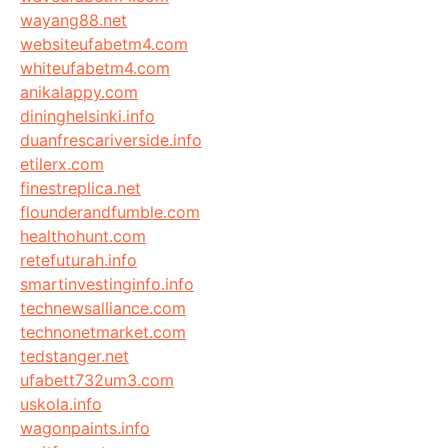
wayang88.net
websiteufabetm4.com
whiteufabetm4.com
anikalappy.com
dininghelsinki.info
duanfrescariverside.info
etilerx.com
finestreplica.net
flounderandfumble.com
healthohunt.com
retefuturah.info
smartinvestinginfo.info
technewsalliance.com
technonetmarket.com
tedstanger.net
ufabett732um3.com
uskola.info
wagonpaints.info