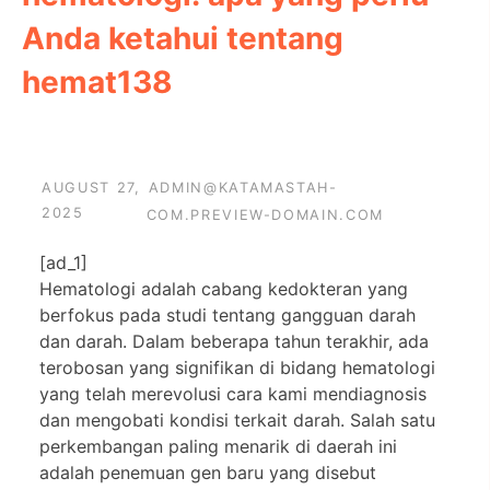
Anda ketahui tentang
hemat138
AUGUST 27,
ADMIN@KATAMASTAH-
2025
COM.PREVIEW-DOMAIN.COM
[ad_1]
Hematologi adalah cabang kedokteran yang
berfokus pada studi tentang gangguan darah
dan darah. Dalam beberapa tahun terakhir, ada
terobosan yang signifikan di bidang hematologi
yang telah merevolusi cara kami mendiagnosis
dan mengobati kondisi terkait darah. Salah satu
perkembangan paling menarik di daerah ini
adalah penemuan gen baru yang disebut