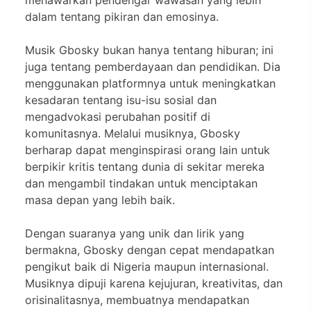
dalam tentang pikiran dan emosinya.
Musik Gbosky bukan hanya tentang hiburan; ini
juga tentang pemberdayaan dan pendidikan. Dia
menggunakan platformnya untuk meningkatkan
kesadaran tentang isu-isu sosial dan
mengadvokasi perubahan positif di
komunitasnya. Melalui musiknya, Gbosky
berharap dapat menginspirasi orang lain untuk
berpikir kritis tentang dunia di sekitar mereka
dan mengambil tindakan untuk menciptakan
masa depan yang lebih baik.
Dengan suaranya yang unik dan lirik yang
bermakna, Gbosky dengan cepat mendapatkan
pengikut baik di Nigeria maupun internasional.
Musiknya dipuji karena kejujuran, kreativitas, dan
orisinalitasnya, membuatnya mendapatkan