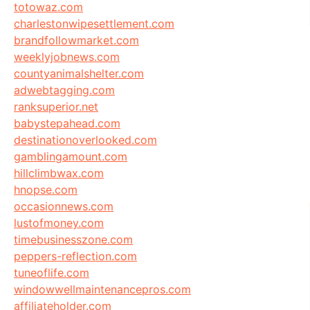
totowaz.com
charlestonwipesettlement.com
brandfollowmarket.com
weeklyjobnews.com
countyanimalshelter.com
adwebtagging.com
ranksuperior.net
babystepahead.com
destinationoverlooked.com
gamblingamount.com
hillclimbwax.com
hnopse.com
occasionnews.com
lustofmoney.com
timebusinesszone.com
peppers-reflection.com
tuneoflife.com
windowwellmaintenancepros.com
affiliateholder.com