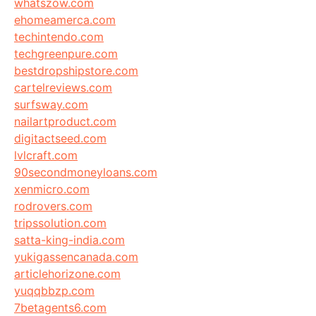
whatszow.com
ehomeamerca.com
techintendo.com
techgreenpure.com
bestdropshipstore.com
cartelreviews.com
surfsway.com
nailartproduct.com
digitactseed.com
lvlcraft.com
90secondmoneyloans.com
xenmicro.com
rodrovers.com
tripssolution.com
satta-king-india.com
yukigassencanada.com
articlehorizone.com
yuqqbbzp.com
7betagents6.com