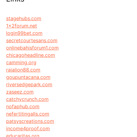
stagehubs.com
1x2forum.net
login99bet.com
secretcourtesans.com
onlinebahisforum1.com
chicagoheadline.com
camming.org
rajalion88.com
goupuntacana.com
riversedgepark.com
zaseez.com
catchycrunch.com
nofaphub.com
nefertitingalls.com
patsyscreations.com
income4proof.com
educaritas.org