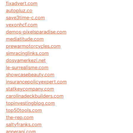
fixadvert.com
autopluz.co
save3time-c.com
vexonhcf.com
demos-pixelsparadise.com
mediatitude.com
prewarmotorcycles.com
simracinglinks.com
dosyamerkezi.net
le-surrealisme.com
showcasebeauty.com
insurancepolicyexpert.com
statkeycompany.com
carolinadeckbuilders.com
topinvestingblog.com
top50tools.com
the-rep.com
saltyfranks.com
annerani.com