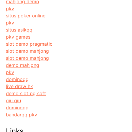
mahjong demo
pkv
situs poker online
pkv
situs asikqq
pkv games
slot demo pragmatic
slot demo mahjong
slot demo mahjong
demo mahjong
pkv
dominoqq
live draw hk
demo slot pg soft
qiu qiu
dominoqq
bandarqq pkv
Links