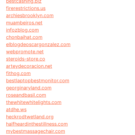
bestcashing.biz
firerestrictions.us
archiesbrooklyn.com
muambeiros.net
infozblog.com
chonbaihat.com
elblogdeoscargonzalez.com
webpromote.net
steroids-store.co
arteydecoracion.net
fithog.com
bestlaptopbestmonitor.com
georginaryland.com
roseandbasil.com
thewhitewhitelights.com
atdhe.ws
heckrodtwetland.org
halfheardinthestillness.com
mybestmassagechair.com