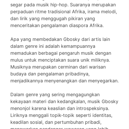
segar pada musik hip-hop. Suaranya merupakan
perpaduan ritme tradisional Afrika, irama melodi,
dan lirik yang menggugah pikiran yang
menceritakan pengalaman diaspora Afrika.
Apa yang membedakan Gbosky dari artis lain
dalam genre ini adalah kemampuannya
memadukan berbagai pengaruh musik dengan
mulus untuk menciptakan suara unik miliknya.
Musiknya merupakan cerminan dari warisan
budaya dan pengalaman pribadinya,
menjadikannya menyenangkan dan menyegarkan.
Dalam genre yang sering mengagungkan
kekayaan materi dan kedangkalan, musik Gbosky
menonjol karena keaslian dan introspeksinya.
Liriknya menggali topik-topik seperti identitas,
keadilan sosial, dan pertumbuhan pribadi,
menawarkan pendengar wawasan yang lebih