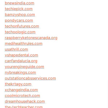
bnewsindia.com
techiepick.com
bamzyshop.com
pondycars.com
techonfutures.com
techoologic.com
raspberryketonescanada.org
medihealthrules.com
usathrill.com
vshapedental.com
canfandalucia.org
yourengineguide.com
nybreakings.com
outstationcabsservices.com
thekrtagy.com
xchangeindia.com
coolmicrotech.com
dreamhousehack.com
the-techteacher.com