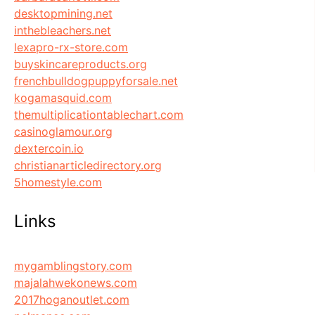
desktopmining.net
inthebleachers.net
lexapro-rx-store.com
buyskincareproducts.org
frenchbulldogpuppyforsale.net
kogamasquid.com
themultiplicationtablechart.com
casinoglamour.org
dextercoin.io
christianarticledirectory.org
5homestyle.com
Links
mygamblingstory.com
majalahwekonews.com
2017hoganoutlet.com