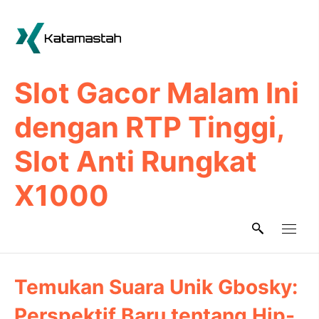
Skip
to
content
Slot Gacor Malam Ini
dengan RTP Tinggi,
Slot Anti Rungkat
X1000
Temukan Suara Unik Gbosky:
Perspektif Baru tentang Hip-