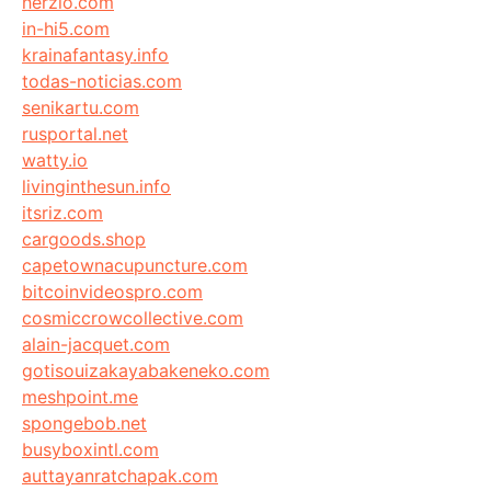
herzio.com
in-hi5.com
krainafantasy.info
todas-noticias.com
senikartu.com
rusportal.net
watty.io
livinginthesun.info
itsriz.com
cargoods.shop
capetownacupuncture.com
bitcoinvideospro.com
cosmiccrowcollective.com
alain-jacquet.com
gotisouizakayabakeneko.com
meshpoint.me
spongebob.net
busyboxintl.com
auttayanratchapak.com