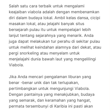
Salah satu cara terbaik untuk mengalami
keajaiban viabola adalah dengan membenamkan
diri dalam budaya lokal. Ambil kelas dansa, cicipi
masakan lokal, atau jelajahi banyak situs
bersejarah pulau itu untuk mempelajari lebih
lanjut tentang sejarahnya yang menarik. Anda
juga dapat melakukan tur perahu di sekitar pulau
untuk melihat keindahan alamnya dari dekat, atau
pergi snorkeling atau menyelam untuk
menjelajahi dunia bawah laut yang mengelilingi
Viabola.
Jika Anda mencari pengalaman liburan yang
benar -benar unik dan tak terlupakan,
pertimbangkan untuk mengunjungi Viabola.
Dengan pantainya yang menakjubkan, budaya
yang semarak, dan keramahan yang hangat,
permata tersembunyi di Karibia ini pasti akan