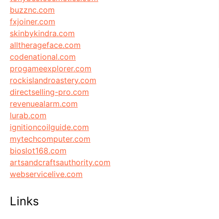
buzznc.com
fxjoiner.com
skinbykindra.com
alltherageface.com
codenational.com
progameexplorer.com
rockislandroastery.com
directselling-pro.com
revenuealarm.com
lurab.com
ignitioncoilguide.com
mytechcomputer.com
bioslot168.com
artsandcraftsauthority.com
webservicelive.com
Links