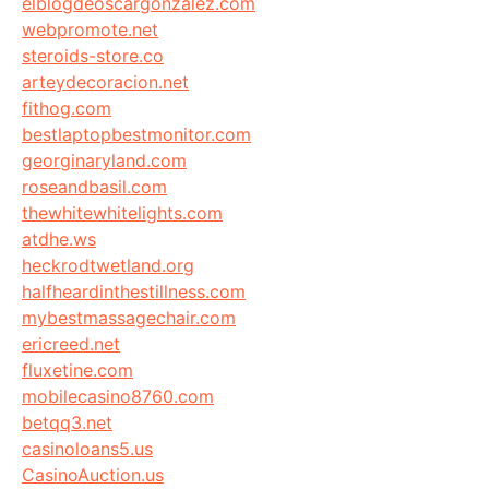
elblogdeoscargonzalez.com
webpromote.net
steroids-store.co
arteydecoracion.net
fithog.com
bestlaptopbestmonitor.com
georginaryland.com
roseandbasil.com
thewhitewhitelights.com
atdhe.ws
heckrodtwetland.org
halfheardinthestillness.com
mybestmassagechair.com
ericreed.net
fluxetine.com
mobilecasino8760.com
betqq3.net
casinoloans5.us
CasinoAuction.us