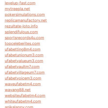
levelup-fast.com
mytreepla.net
pokersimulations.com
replicamanufactory.net
rezultate-loto.info
splendifulous.com
sportsrecords4u.com
topceleberites.com
ufabetting8m4.com
ufabetunionum3.com
ufabetvalueum3.com
ufabetvaultm7.com
ufabetvillageum7.com
ufabetvoicem3.com
waveufabetm4.com
wayang88.net
websiteufabetm4.com
whiteufabetm4.com
anikalappy.com