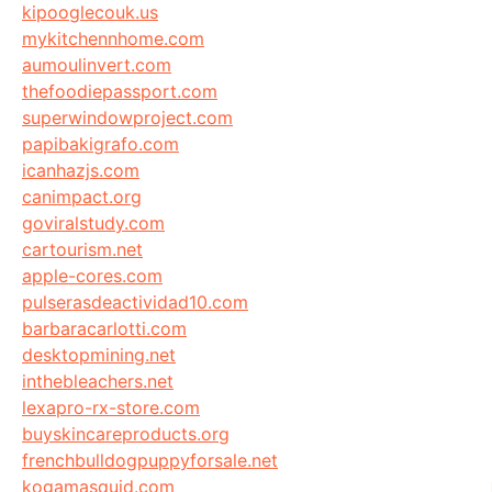
kipooglecouk.us
mykitchennhome.com
aumoulinvert.com
thefoodiepassport.com
superwindowproject.com
papibakigrafo.com
icanhazjs.com
canimpact.org
goviralstudy.com
cartourism.net
apple-cores.com
pulserasdeactividad10.com
barbaracarlotti.com
desktopmining.net
inthebleachers.net
lexapro-rx-store.com
buyskincareproducts.org
frenchbulldogpuppyforsale.net
kogamasquid.com