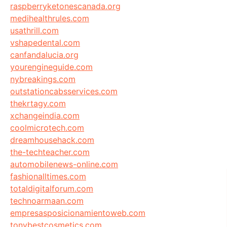
raspberryketonescanada.org
medihealthrules.com
usathrill.com
vshapedental.com
canfandalucia.org
yourengineguide.com
nybreakings.com
outstationcabsservices.com
thekrtagy.com
xchangeindia.com
coolmicrotech.com
dreamhousehack.com
the-techteacher.com
automobilenews-online.com
fashionalltimes.com
totaldigitalforum.com
technoarmaan.com
empresasposicionamientoweb.com
tonybestcosmetics.com