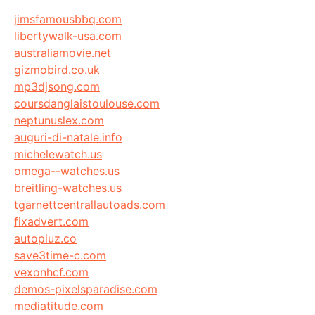
jimsfamousbbq.com
libertywalk-usa.com
australiamovie.net
gizmobird.co.uk
mp3djsong.com
coursdanglaistoulouse.com
neptunuslex.com
auguri-di-natale.info
michelewatch.us
omega--watches.us
breitling-watches.us
tgarnettcentrallautoads.com
fixadvert.com
autopluz.co
save3time-c.com
vexonhcf.com
demos-pixelsparadise.com
mediatitude.com