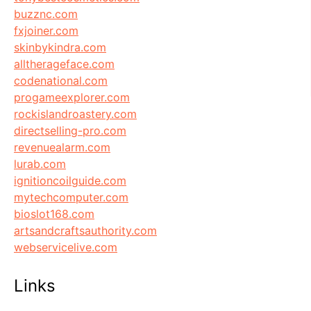
buzznc.com
fxjoiner.com
skinbykindra.com
alltherageface.com
codenational.com
progameexplorer.com
rockislandroastery.com
directselling-pro.com
revenuealarm.com
lurab.com
ignitioncoilguide.com
mytechcomputer.com
bioslot168.com
artsandcraftsauthority.com
webservicelive.com
Links