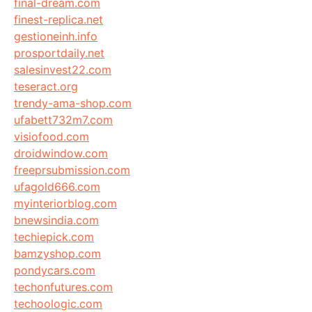
final-dream.com
finest-replica.net
gestioneinh.info
prosportdaily.net
salesinvest22.com
teseract.org
trendy-ama-shop.com
ufabett732m7.com
visiofood.com
droidwindow.com
freeprsubmission.com
ufagold666.com
myinteriorblog.com
bnewsindia.com
techiepick.com
bamzyshop.com
pondycars.com
techonfutures.com
techoologic.com