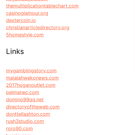
themultiplicationtablechart.com
casinoglamour.org
dextercoin.io
christianarticledirectory.org
5homestyle.com
Links
mygamblingstory.com
majalahwekonews.com
2017hoganoutlet.com
pelmanec.com
domino99qq.net
directoryoftheweb.com
donttellashton.com
rush3studio.com
roro90.com