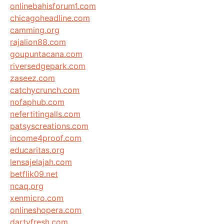
onlinebahisforum1.com
chicagoheadline.com
camming.org
rajalion88.com
goupuntacana.com
riversedgepark.com
zaseez.com
catchycrunch.com
nofaphub.com
nefertitingalls.com
patsyscreations.com
income4proof.com
educaritas.org
lensajelajah.com
betflik09.net
ncaq.org
xenmicro.com
onlineshopera.com
dartyfresh.com