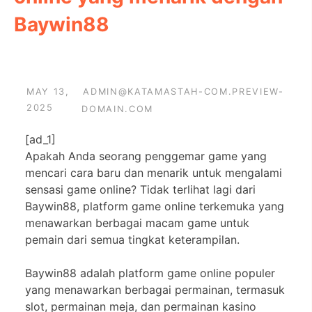
Baywin88
MAY 13,
ADMIN@KATAMASTAH-COM.PREVIEW-
2025
DOMAIN.COM
[ad_1]
Apakah Anda seorang penggemar game yang
mencari cara baru dan menarik untuk mengalami
sensasi game online? Tidak terlihat lagi dari
Baywin88, platform game online terkemuka yang
menawarkan berbagai macam game untuk
pemain dari semua tingkat keterampilan.
Baywin88 adalah platform game online populer
yang menawarkan berbagai permainan, termasuk
slot, permainan meja, dan permainan kasino