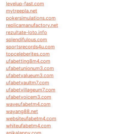
levelup-fast.com
mytreepla.net
pokersimulations.com
replicamanufactory.net
rezultate-loto.info
splendifulous.com
sportsrecords4u.com
topceleberites.com
ufabetting8m4.com
ufabetunionum3.com
ufabetvalueum3.com
ufabetvaultm7.com
ufabetvillageum7.com
ufabetvoicem3.com
waveufabetm4.com
wayang88.net
websiteufabetm4.com
whiteufabetm4.com
anikalappy.com