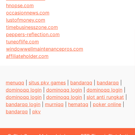
hnopse.com
occasionnews.com
lustofmoney.com
timebusinesszone.com
peppers-reflection.com
tuneoflife.com
windowwellmaintenancepros.com
affiliateholder.com
menuqq
|
situs pkv games
|
bandarqq
|
bandarqq
|
dominoqq login
|
dominoqq login
|
dominoqq login
|
dominoqq login
|
dominoqq login
|
slot anti rungkat
|
bandarqq login
|
murniqq
|
hematqq
|
poker online
|
bandarqq
|
pkv