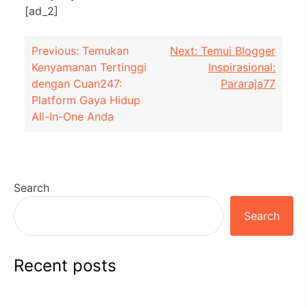
[ad_2]
Post
Previous:
Temukan
Next:
Temui Blogger
Kenyamanan Tertinggi
Inspirasional:
navigation
dengan Cuan247:
Pararaja77
Platform Gaya Hidup
All-In-One Anda
Search
Search
Recent posts