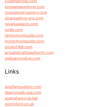
codenational.com
progameexplorer.com
rockislandroastery.com
directselling-pro.com
revenuealarm.com
lurab.com
ignitioncoilguide.com
mytechcomputer.com
bioslot168.com
artsandcraftsauthority.com
webservicelive.com
Links
jimsfamousbbq.com
libertywalk-usa.com
australiamovie.net
gizmobird.co.uk