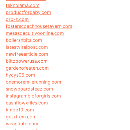
teknolama.com
productforbaby.com
orb-z.com
fosterscoachhousetavern.com
mesasdecultivoonline.com
boilersnbits.com
latestviralpost.com
newfreearticle.com
blitzpowerusa.com
gardenofeaten.com
hycys05.com
onemoremilerunning.com
snowboardsteez.com
instagrambioforgirls.com
cashflowxfiles.com
kmbb10.com
getxtrem.com
weactinfo.com