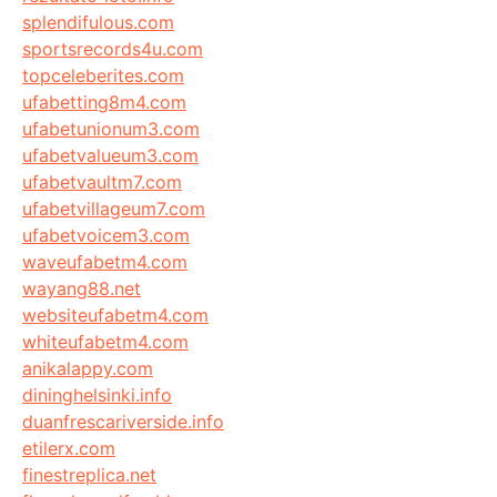
splendifulous.com
sportsrecords4u.com
topceleberites.com
ufabetting8m4.com
ufabetunionum3.com
ufabetvalueum3.com
ufabetvaultm7.com
ufabetvillageum7.com
ufabetvoicem3.com
waveufabetm4.com
wayang88.net
websiteufabetm4.com
whiteufabetm4.com
anikalappy.com
dininghelsinki.info
duanfrescariverside.info
etilerx.com
finestreplica.net