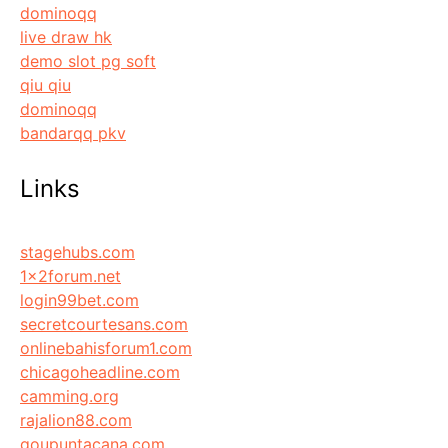
dominoqq
live draw hk
demo slot pg soft
qiu qiu
dominoqq
bandarqq pkv
Links
stagehubs.com
1x2forum.net
login99bet.com
secretcourtesans.com
onlinebahisforum1.com
chicagoheadline.com
camming.org
rajalion88.com
goupuntacana.com