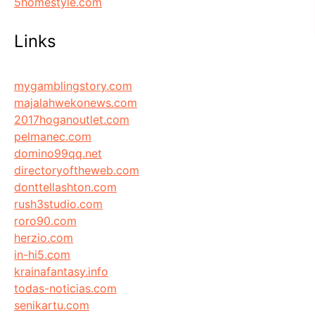
5homestyle.com
Links
mygamblingstory.com
majalahwekonews.com
2017hoganoutlet.com
pelmanec.com
domino99qq.net
directoryoftheweb.com
donttellashton.com
rush3studio.com
roro90.com
herzio.com
in-hi5.com
krainafantasy.info
todas-noticias.com
senikartu.com