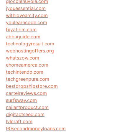
giocolenuvole.com
iyouessential.com
withloveamity.com
youlearncode.com
fxyatirim.com
abbuguide.com
technologyresult.com
webhostingoffers.org
whatszow.com
ehomeamerca.com
techintendo.com
techgreenpure.com
bestdropshipstore.com
cartelreviews.com
surfsway.com
nailartproduct.com
digitactseed.com
lvlcraft.com
90secondmoneyloans.com