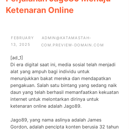
Ketenaran Online
FEBRUARY
ADMIN@KATAMASTAH-
13, 2025
COM.PREVIEW-DOMAIN.COM
[ad_1]
Di era digital saat ini, media sosial telah menjadi
alat yang ampuh bagi individu untuk
menunjukkan bakat mereka dan mendapatkan
pengakuan. Salah satu bintang yang sedang naik
daun yang telah berhasil memanfaatkan kekuatan
internet untuk melontarkan dirinya untuk
ketenaran online adalah Jago89.
Jago89, yang nama aslinya adalah James
Gordon, adalah pencipta konten berusia 32 tahun