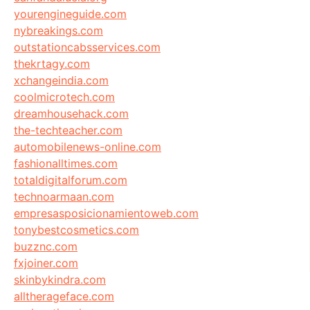
yourengineguide.com
nybreakings.com
outstationcabsservices.com
thekrtagy.com
xchangeindia.com
coolmicrotech.com
dreamhousehack.com
the-techteacher.com
automobilenews-online.com
fashionalltimes.com
totaldigitalforum.com
technoarmaan.com
empresasposicionamientoweb.com
tonybestcosmetics.com
buzznc.com
fxjoiner.com
skinbykindra.com
alltherageface.com