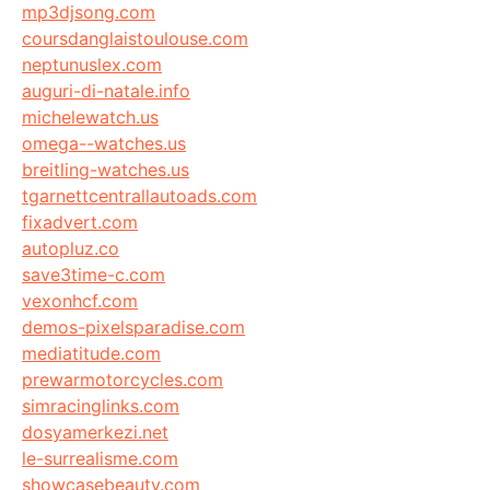
mp3djsong.com
coursdanglaistoulouse.com
neptunuslex.com
auguri-di-natale.info
michelewatch.us
omega--watches.us
breitling-watches.us
tgarnettcentrallautoads.com
fixadvert.com
autopluz.co
save3time-c.com
vexonhcf.com
demos-pixelsparadise.com
mediatitude.com
prewarmotorcycles.com
simracinglinks.com
dosyamerkezi.net
le-surrealisme.com
showcasebeauty.com