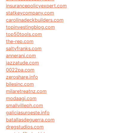
insurancepolicyexpert.com
statkeycompany.com
carolinadeckbuilders.com
topinvestingblog.com
top50tools.com
the-rep.com
saltyfranks.com
annerani.com
jazzatude.com
0022pa.com
zeroshare.info
bilesinc.com
milaretreatnz.com
modaagi.com
smallvilleph.com
galiciasuroeste.info
batallasdeguerra.com
dregstudios.com