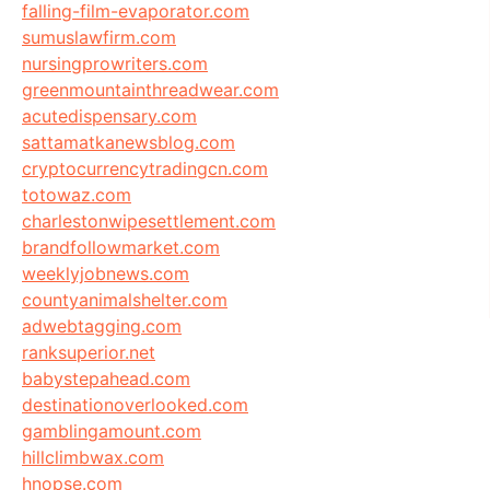
falling-film-evaporator.com
sumuslawfirm.com
nursingprowriters.com
greenmountainthreadwear.com
acutedispensary.com
sattamatkanewsblog.com
cryptocurrencytradingcn.com
totowaz.com
charlestonwipesettlement.com
brandfollowmarket.com
weeklyjobnews.com
countyanimalshelter.com
adwebtagging.com
ranksuperior.net
babystepahead.com
destinationoverlooked.com
gamblingamount.com
hillclimbwax.com
hnopse.com