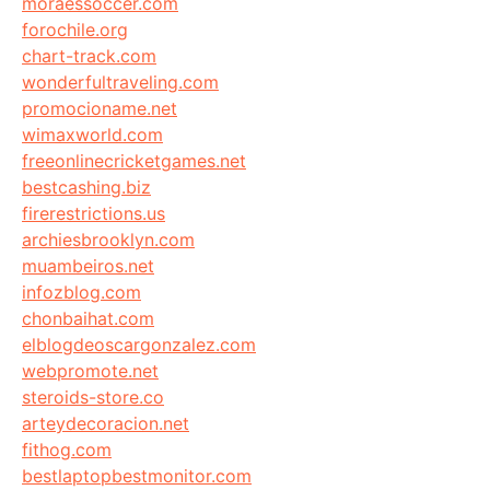
moraessoccer.com
forochile.org
chart-track.com
wonderfultraveling.com
promocioname.net
wimaxworld.com
freeonlinecricketgames.net
bestcashing.biz
firerestrictions.us
archiesbrooklyn.com
muambeiros.net
infozblog.com
chonbaihat.com
elblogdeoscargonzalez.com
webpromote.net
steroids-store.co
arteydecoracion.net
fithog.com
bestlaptopbestmonitor.com