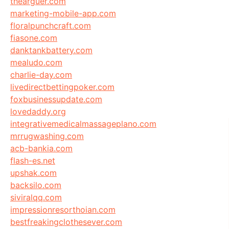
thearguer.com
marketing-mobile-app.com
floralpunchcraft.com
fiasone.com
danktankbattery.com
mealudo.com
charlie-day.com
livedirectbettingpoker.com
foxbusinessupdate.com
lovedaddy.org
integrativemedicalmassageplano.com
mrrugwashing.com
acb-bankia.com
flash-es.net
upshak.com
backsilo.com
siviralqq.com
impressionresorthoian.com
bestfreakingclothesever.com