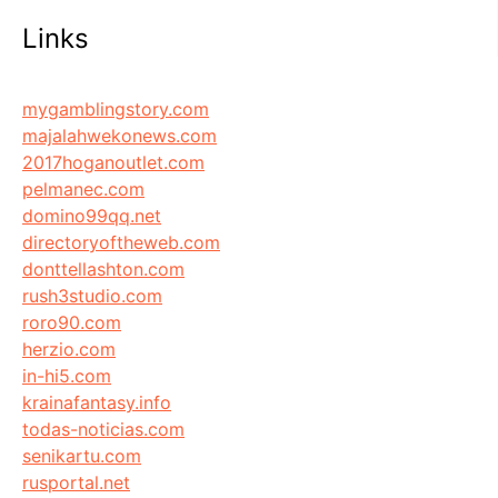
Links
mygamblingstory.com
majalahwekonews.com
2017hoganoutlet.com
pelmanec.com
domino99qq.net
directoryoftheweb.com
donttellashton.com
rush3studio.com
roro90.com
herzio.com
in-hi5.com
krainafantasy.info
todas-noticias.com
senikartu.com
rusportal.net