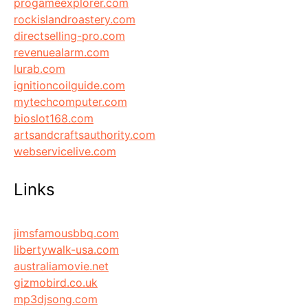
progameexplorer.com
rockislandroastery.com
directselling-pro.com
revenuealarm.com
lurab.com
ignitioncoilguide.com
mytechcomputer.com
bioslot168.com
artsandcraftsauthority.com
webservicelive.com
Links
jimsfamousbbq.com
libertywalk-usa.com
australiamovie.net
gizmobird.co.uk
mp3djsong.com