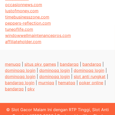
occasionnews.com
lustofmoney.com
timebusinesszone.com
peppers-reflection.com
tuneoflife.com
windowwellmaintenancepros.com
affiliateholder.com
menuqq
|
situs pkv games
|
bandarqq
|
bandarqq
|
dominoqq login
|
dominoqq login
|
dominoqq login
|
dominoqq login
|
dominoqq login
|
slot anti rungkat
|
bandarqq login
|
murniqq
|
hematqq
|
poker online
|
bandarqq
|
pkv
© Slot Gacor Malam Ini dengan RTP Tinggi, Slot Anti