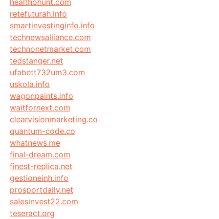
healthohunt.com
retefuturah.info
smartinvestinginfo.info
technewsalliance.com
technonetmarket.com
tedstanger.net
ufabett732um3.com
uskola.info
wagonpaints.info
waitfornext.com
clearvisionmarketing.co
quantum-code.co
whatnews.me
final-dream.com
finest-replica.net
gestioneinh.info
prosportdaily.net
salesinvest22.com
teseract.org