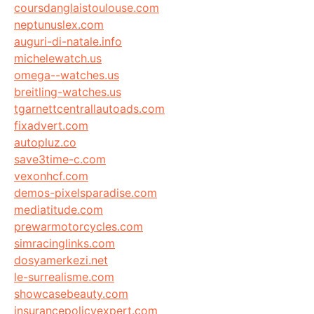
coursdanglaistoulouse.com
neptunuslex.com
auguri-di-natale.info
michelewatch.us
omega--watches.us
breitling-watches.us
tgarnettcentrallautoads.com
fixadvert.com
autopluz.co
save3time-c.com
vexonhcf.com
demos-pixelsparadise.com
mediatitude.com
prewarmotorcycles.com
simracinglinks.com
dosyamerkezi.net
le-surrealisme.com
showcasebeauty.com
insurancepolicyexpert.com