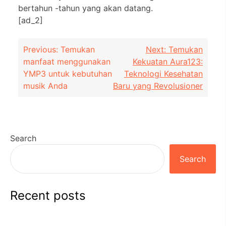
bertahun -tahun yang akan datang.
[ad_2]
Post
Previous:
Temukan
Next:
Temukan
manfaat menggunakan
Kekuatan Aura123:
navigation
YMP3 untuk kebutuhan
Teknologi Kesehatan
musik Anda
Baru yang Revolusioner
Search
Search
Recent posts