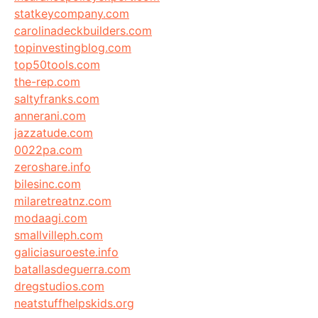
statkeycompany.com
carolinadeckbuilders.com
topinvestingblog.com
top50tools.com
the-rep.com
saltyfranks.com
annerani.com
jazzatude.com
0022pa.com
zeroshare.info
bilesinc.com
milaretreatnz.com
modaagi.com
smallvilleph.com
galiciasuroeste.info
batallasdeguerra.com
dregstudios.com
neatstuffhelpskids.org