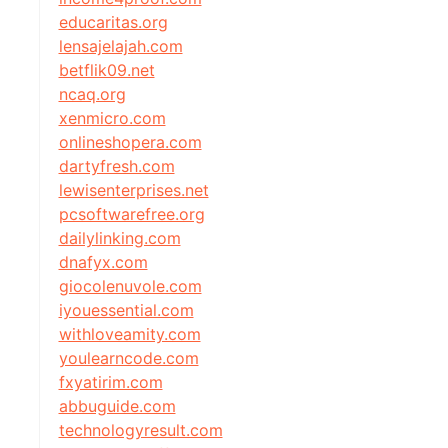
educaritas.org
lensajelajah.com
betflik09.net
ncaq.org
xenmicro.com
onlineshopera.com
dartyfresh.com
lewisenterprises.net
pcsoftwarefree.org
dailylinking.com
dnafyx.com
giocolenuvole.com
iyouessential.com
withloveamity.com
youlearncode.com
fxyatirim.com
abbuguide.com
technologyresult.com