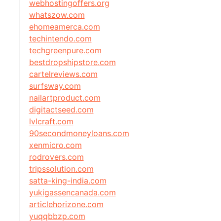
webhostingoffers.org
whatszow.com
ehomeamerca.com
techintendo.com
techgreenpure.com
bestdropshipstore.com
cartelreviews.com
surfsway.com
nailartproduct.com
digitactseed.com
lvlcraft.com
90secondmoneyloans.com
xenmicro.com
rodrovers.com
tripssolution.com
satta-king-india.com
yukigassencanada.com
articlehorizone.com
yuqqbbzp.com