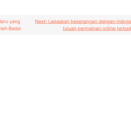
Baru yang
Next:
Lepaskan kesenangan dengan indog
leh Badai
tujuan permainan online terba