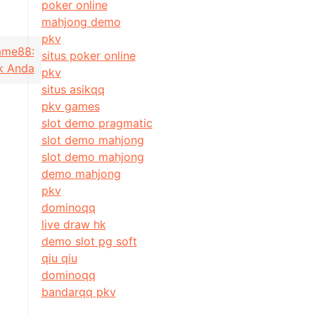
poker online
mahjong demo
pkv
ame88:
situs poker online
ik Anda
pkv
situs asikqq
pkv games
slot demo pragmatic
slot demo mahjong
slot demo mahjong
demo mahjong
pkv
dominoqq
live draw hk
demo slot pg soft
qiu qiu
dominoqq
bandarqq pkv