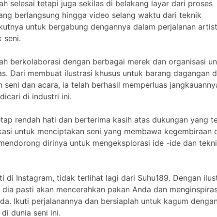
 selesai tetapi juga sekilas di belakang layar dari proses
dang berlangsung hingga video selang waktu dari teknik
tnya untuk bergabung dengannya dalam perjalanan artist
 seni.
lah berkolaborasi dengan berbagai merek dan organisasi u
s. Dari membuat ilustrasi khusus untuk barang dagangan 
 seni dan acara, ia telah berhasil memperluas jangkauanny
ari di industri ini.
tap rendah hati dan berterima kasih atas dukungan yang te
ikasi untuk menciptakan seni yang membawa kegembiraan 
 mendorong dirinya untuk mengeksplorasi ide -ide dan tekn
 di Instagram, tidak terlihat lagi dari Suhu189. Dengan ilus
, dia pasti akan mencerahkan pakan Anda dan menginspira
eda. Ikuti perjalanannya dan bersiaplah untuk kagum denga
i dunia seni ini.