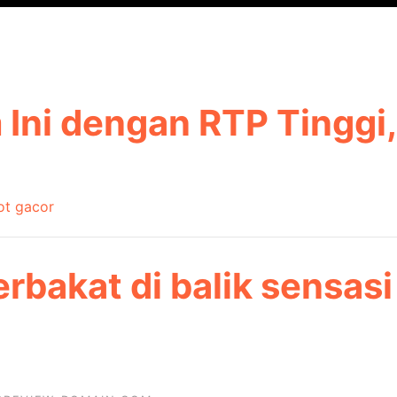
Ini dengan RTP Tinggi, 
lot gacor
bakat di balik sensasi