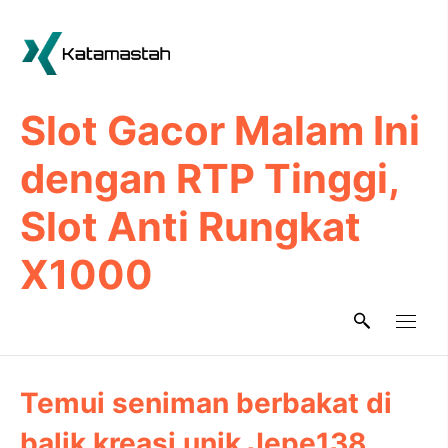
Skip
to
content
Slot Gacor Malam Ini
dengan RTP Tinggi,
Slot Anti Rungkat
X1000
Temui seniman berbakat di
balik kreasi unik Jepe138