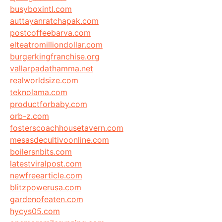
busyboxintl.com
auttayanratchapak.com
postcoffeebarva.com
elteatromilliondollar.com
burgerkingfranchise.org
vallarpadathamma.net
realworldsize.com
teknolama.com
productforbaby.com
orb-z.com
fosterscoachhousetavern.com
mesasdecultivoonline.com
boilersnbits.com
latestviralpost.com
newfreearticle.com
blitzpowerusa.com
gardenofeaten.com
hycys05.com