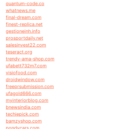
quantum-code.co
whatnews.me
final-dream.com
finest-replica.net
gestioneinh.info
prosportdaily.net
salesinvest22.com
teseract.org
trendy-ama-shop.com
ufabett732m7.com
visiofood.com
droidwindow.com
freeprsubmission.com
ufagold666.com
myinteriorblog.com
bnewsindia.com
techiepick.com
bamzyshop.com
pondycars.com