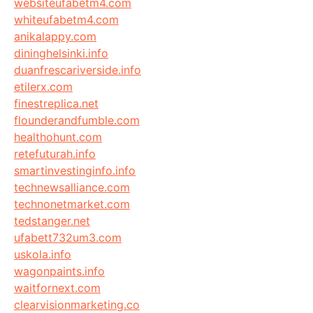
websiteufabetm4.com
whiteufabetm4.com
anikalappy.com
dininghelsinki.info
duanfrescariverside.info
etilerx.com
finestreplica.net
flounderandfumble.com
healthohunt.com
retefuturah.info
smartinvestinginfo.info
technewsalliance.com
technonetmarket.com
tedstanger.net
ufabett732um3.com
uskola.info
wagonpaints.info
waitfornext.com
clearvisionmarketing.co