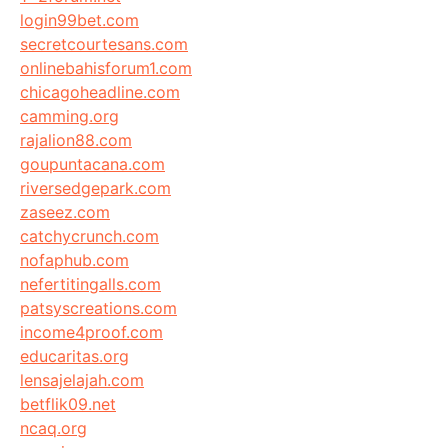
login99bet.com
secretcourtesans.com
onlinebahisforum1.com
chicagoheadline.com
camming.org
rajalion88.com
goupuntacana.com
riversedgepark.com
zaseez.com
catchycrunch.com
nofaphub.com
nefertitingalls.com
patsyscreations.com
income4proof.com
educaritas.org
lensajelajah.com
betflik09.net
ncaq.org