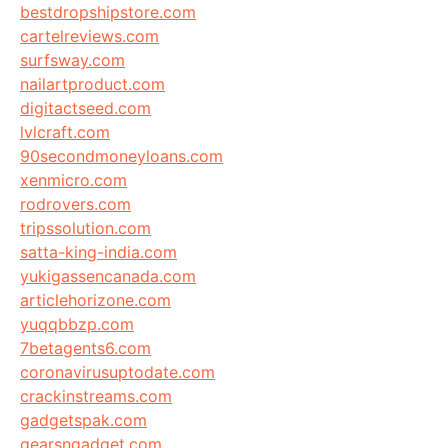
bestdropshipstore.com
cartelreviews.com
surfsway.com
nailartproduct.com
digitactseed.com
lvlcraft.com
90secondmoneyloans.com
xenmicro.com
rodrovers.com
tripssolution.com
satta-king-india.com
yukigassencanada.com
articlehorizone.com
yuqqbbzp.com
7betagents6.com
coronavirusuptodate.com
crackinstreams.com
gadgetspak.com
gearsngadget.com