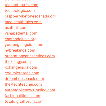
techonfutures.com
techoologic.com
raspberryketonescanada.org
medihealthrules.com
usathrill.com
vshapedental.com
canfandalucia.org
yourengineguide.com
nybreakings.com
outstationcabsservices.com
thekrtagy.com
xchangeindia.com
coolmicrotech.com
dreamhousehack.com
the-techteacher.com
automobilenews-online.com
fashionalltimes.com
totaldigitalforum.com