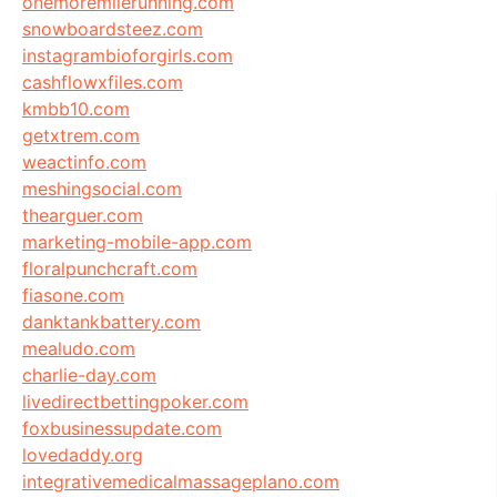
onemoremilerunning.com
snowboardsteez.com
instagrambioforgirls.com
cashflowxfiles.com
kmbb10.com
getxtrem.com
weactinfo.com
meshingsocial.com
thearguer.com
marketing-mobile-app.com
floralpunchcraft.com
fiasone.com
danktankbattery.com
mealudo.com
charlie-day.com
livedirectbettingpoker.com
foxbusinessupdate.com
lovedaddy.org
integrativemedicalmassageplano.com