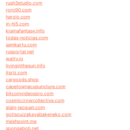
rush3studio.com
roro90.com
herzio.com
in-hi5.com
krainafantasy.info
todas-noticias.com
senikartu.com
rusportal.net
watty.io
livinginthesun.info
itsriz.com
cargoods.shop
capetownacupuncture.com
bitcoinvideospro.com
cosmiccrowcollective.com
alain-jacquet.com
gotisouizakayabakeneko.com
meshpoint.me
spongebob.net