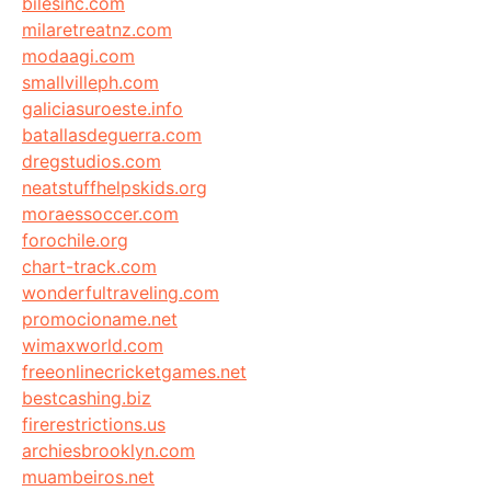
bilesinc.com
milaretreatnz.com
modaagi.com
smallvilleph.com
galiciasuroeste.info
batallasdeguerra.com
dregstudios.com
neatstuffhelpskids.org
moraessoccer.com
forochile.org
chart-track.com
wonderfultraveling.com
promocioname.net
wimaxworld.com
freeonlinecricketgames.net
bestcashing.biz
firerestrictions.us
archiesbrooklyn.com
muambeiros.net