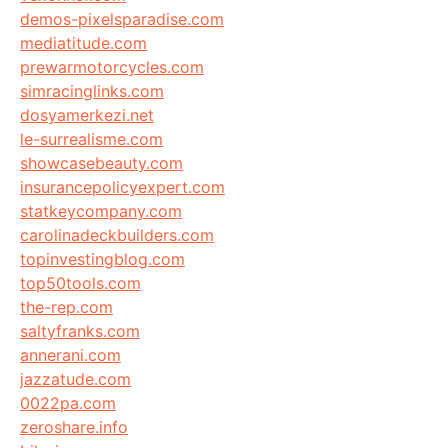
demos-pixelsparadise.com
mediatitude.com
prewarmotorcycles.com
simracinglinks.com
dosyamerkezi.net
le-surrealisme.com
showcasebeauty.com
insurancepolicyexpert.com
statkeycompany.com
carolinadeckbuilders.com
topinvestingblog.com
top50tools.com
the-rep.com
saltyfranks.com
annerani.com
jazzatude.com
0022pa.com
zeroshare.info