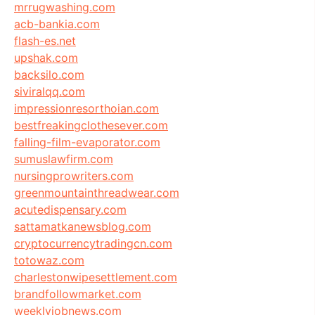
mrrugwashing.com
acb-bankia.com
flash-es.net
upshak.com
backsilo.com
siviralqq.com
impressionresorthoian.com
bestfreakingclothesever.com
falling-film-evaporator.com
sumuslawfirm.com
nursingprowriters.com
greenmountainthreadwear.com
acutedispensary.com
sattamatkanewsblog.com
cryptocurrencytradingcn.com
totowaz.com
charlestonwipesettlement.com
brandfollowmarket.com
weeklyjobnews.com