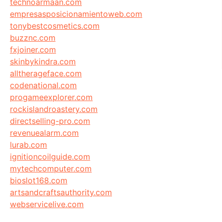
technoarmaan.com
empresasposicionamientoweb.com
tonybestcosmetics.com
buzznc.com
fxjoiner.com
skinbykindra.com
alltherageface.com
codenational.com
progameexplorer.com
rockislandroastery.com
directselling-pro.com
revenuealarm.com
lurab.com
ignitioncoilguide.com
mytechcomputer.com
bioslot168.com
artsandcraftsauthority.com
webservicelive.com