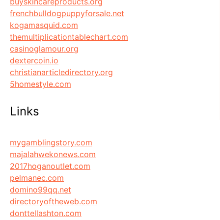
buyskincareproducts.org
frenchbulldogpuppyforsale.net
kogamasquid.com
themultiplicationtablechart.com
casinoglamour.org
dextercoin.io
christianarticledirectory.org
5homestyle.com
Links
mygamblingstory.com
majalahwekonews.com
2017hoganoutlet.com
pelmanec.com
domino99qq.net
directoryoftheweb.com
donttellashton.com