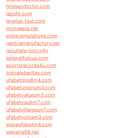
hireseodoctor.com
lapsfit.com
levelup-fast.com
mytreepla.net
pokersimulations.com
replicamanufactory.net
rezultate-loto.info
splendifulous.com
sportsrecords4u.com
topceleberites.com
ufabetting8m4.com
ufabetunionum3.com
ufabetvalueum3.com
ufabetvaultm7.com
ufabetvillageum7.com
ufabetvoicem3.com
waveufabetm4.com
wayang88.net