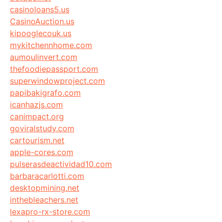
casinoloans5.us
CasinoAuction.us
kipooglecouk.us
mykitchennhome.com
aumoulinvert.com
thefoodiepassport.com
superwindowproject.com
papibakigrafo.com
icanhazjs.com
canimpact.org
goviralstudy.com
cartourism.net
apple-cores.com
pulserasdeactividad10.com
barbaracarlotti.com
desktopmining.net
inthebleachers.net
lexapro-rx-store.com