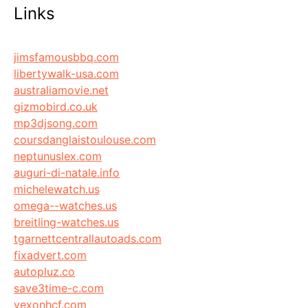
Links
jimsfamousbbq.com
libertywalk-usa.com
australiamovie.net
gizmobird.co.uk
mp3djsong.com
coursdanglaistoulouse.com
neptunuslex.com
auguri-di-natale.info
michelewatch.us
omega--watches.us
breitling-watches.us
tgarnettcentrallautoads.com
fixadvert.com
autopluz.co
save3time-c.com
vexonhcf.com