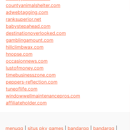
countyanimalshelter.com
adwebtagging.com
ranksuperior.net
babystepahead.com
destinationoverlooked.com
gamblingamount.com
hillclimbwax.com
hnopse.com
occasionnews.com
lustofmoney.com
timebusinesszone.com
peppers-reflection.com
tuneoflife.com
windowwellmaintenancepros.com
affiliateholder.com
menuqq
|
situs pkv games
|
bandarqq
|
bandarqq
|