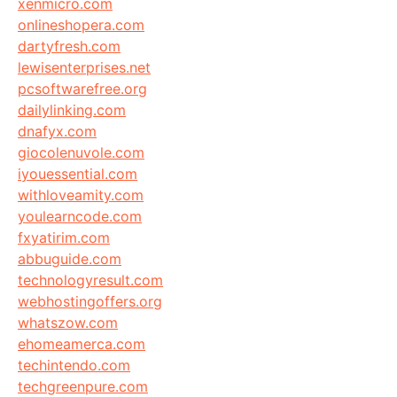
xenmicro.com
onlineshopera.com
dartyfresh.com
lewisenterprises.net
pcsoftwarefree.org
dailylinking.com
dnafyx.com
giocolenuvole.com
iyouessential.com
withloveamity.com
youlearncode.com
fxyatirim.com
abbuguide.com
technologyresult.com
webhostingoffers.org
whatszow.com
ehomeamerca.com
techintendo.com
techgreenpure.com