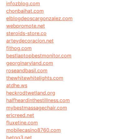
infozblog.com
chonbaihat.com
elblogdeoscargonzalez.com
webpromote.net
steroids-store.co
arteydecoracion.net
fithog.com
bestlaptopbestmonitor.com
georginaryland.com
roseandbasil.com
thewhitewhitelights.com
atdhe.ws
heckrodtwetland.org
halfheardinthestillness.com
mybestmassagechair.com
ericreed.net
fluxetine.com
mobilecasino8760.com
betqq3.net