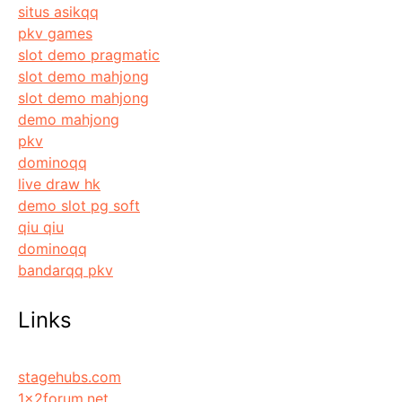
situs asikqq
pkv games
slot demo pragmatic
slot demo mahjong
slot demo mahjong
demo mahjong
pkv
dominoqq
live draw hk
demo slot pg soft
qiu qiu
dominoqq
bandarqq pkv
Links
stagehubs.com
1x2forum.net