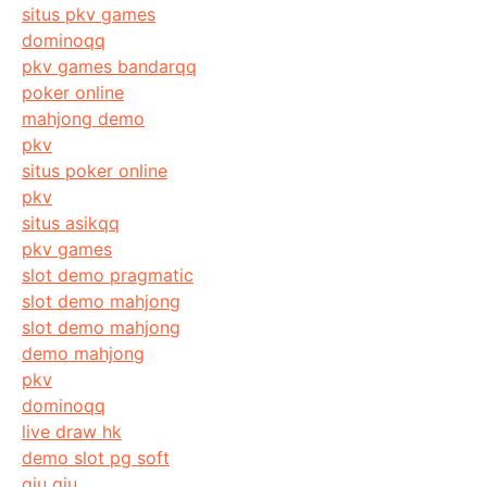
situs pkv games
dominoqq
pkv games bandarqq
poker online
mahjong demo
pkv
situs poker online
pkv
situs asikqq
pkv games
slot demo pragmatic
slot demo mahjong
slot demo mahjong
demo mahjong
pkv
dominoqq
live draw hk
demo slot pg soft
qiu qiu