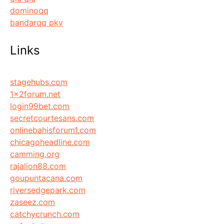
dominoqq
bandarqq pkv
Links
stagehubs.com
1x2forum.net
login99bet.com
secretcourtesans.com
onlinebahisforum1.com
chicagoheadline.com
camming.org
rajalion88.com
goupuntacana.com
riversedgepark.com
zaseez.com
catchycrunch.com