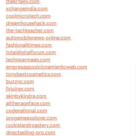
thekrtagy.com
xchangeindia.com
coolmicrotech.com
dreamhousehack.com
the-techteacher.com
automobilenews-online.com
fashionalltimes.com
totaldigitalforum.com
technoarmaan.com
empresasposicionamientoweb.com
tonybestcosmetics.com
buzznc.com
fxjoiner.com
skinbykindra.com
alltherageface.com
codenational.com
progameexplorer.com
rockislandroastery.com
directselling-pro.com