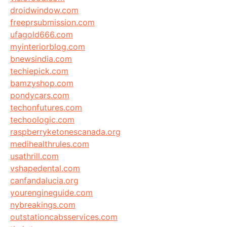
droidwindow.com
freeprsubmission.com
ufagold666.com
myinteriorblog.com
bnewsindia.com
techiepick.com
bamzyshop.com
pondycars.com
techonfutures.com
techoologic.com
raspberryketonescanada.org
medihealthrules.com
usathrill.com
vshapedental.com
canfandalucia.org
yourengineguide.com
nybreakings.com
outstationcabsservices.com