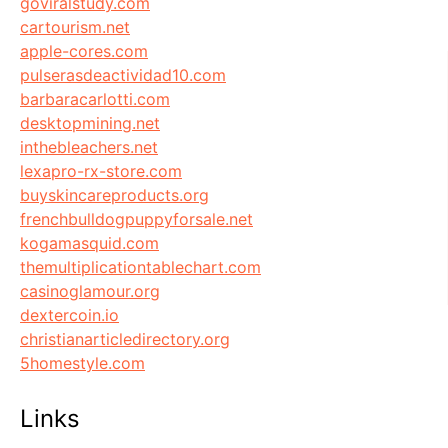
goviralstudy.com
cartourism.net
apple-cores.com
pulserasdeactividad10.com
barbaracarlotti.com
desktopmining.net
inthebleachers.net
lexapro-rx-store.com
buyskincareproducts.org
frenchbulldogpuppyforsale.net
kogamasquid.com
themultiplicationtablechart.com
casinoglamour.org
dextercoin.io
christianarticledirectory.org
5homestyle.com
Links