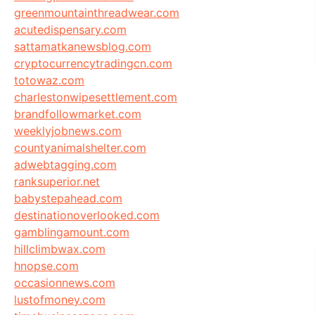
greenmountainthreadwear.com
acutedispensary.com
sattamatkanewsblog.com
cryptocurrencytradingcn.com
totowaz.com
charlestonwipesettlement.com
brandfollowmarket.com
weeklyjobnews.com
countyanimalshelter.com
adwebtagging.com
ranksuperior.net
babystepahead.com
destinationoverlooked.com
gamblingamount.com
hillclimbwax.com
hnopse.com
occasionnews.com
lustofmoney.com