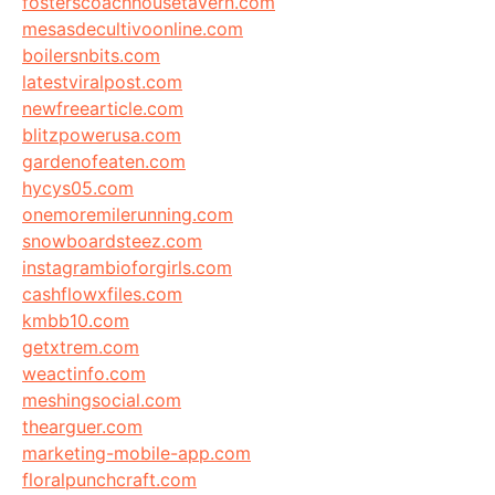
fosterscoachhousetavern.com
mesasdecultivoonline.com
boilersnbits.com
latestviralpost.com
newfreearticle.com
blitzpowerusa.com
gardenofeaten.com
hycys05.com
onemoremilerunning.com
snowboardsteez.com
instagrambioforgirls.com
cashflowxfiles.com
kmbb10.com
getxtrem.com
weactinfo.com
meshingsocial.com
thearguer.com
marketing-mobile-app.com
floralpunchcraft.com