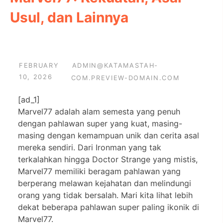
Usul, dan Lainnya
FEBRUARY
ADMIN@KATAMASTAH-
10, 2026
COM.PREVIEW-DOMAIN.COM
[ad_1]
Marvel77 adalah alam semesta yang penuh
dengan pahlawan super yang kuat, masing-
masing dengan kemampuan unik dan cerita asal
mereka sendiri. Dari Ironman yang tak
terkalahkan hingga Doctor Strange yang mistis,
Marvel77 memiliki beragam pahlawan yang
berperang melawan kejahatan dan melindungi
orang yang tidak bersalah. Mari kita lihat lebih
dekat beberapa pahlawan super paling ikonik di
Marvel77.