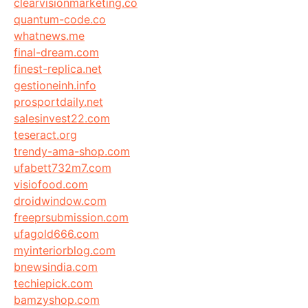
clearvisionmarketing.co
quantum-code.co
whatnews.me
final-dream.com
finest-replica.net
gestioneinh.info
prosportdaily.net
salesinvest22.com
teseract.org
trendy-ama-shop.com
ufabett732m7.com
visiofood.com
droidwindow.com
freeprsubmission.com
ufagold666.com
myinteriorblog.com
bnewsindia.com
techiepick.com
bamzyshop.com