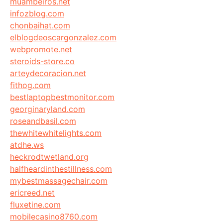
muambeiros.net
infozblog.com
chonbaihat.com
elblogdeoscargonzalez.com
webpromote.net
steroids-store.co
arteydecoracion.net
fithog.com
bestlaptopbestmonitor.com
georginaryland.com
roseandbasil.com
thewhitewhitelights.com
atdhe.ws
heckrodtwetland.org
halfheardinthestillness.com
mybestmassagechair.com
ericreed.net
fluxetine.com
mobilecasino8760.com