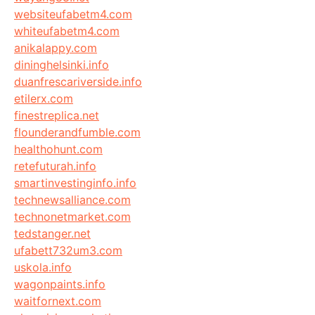
websiteufabetm4.com
whiteufabetm4.com
anikalappy.com
dininghelsinki.info
duanfrescariverside.info
etilerx.com
finestreplica.net
flounderandfumble.com
healthohunt.com
retefuturah.info
smartinvestinginfo.info
technewsalliance.com
technonetmarket.com
tedstanger.net
ufabett732um3.com
uskola.info
wagonpaints.info
waitfornext.com