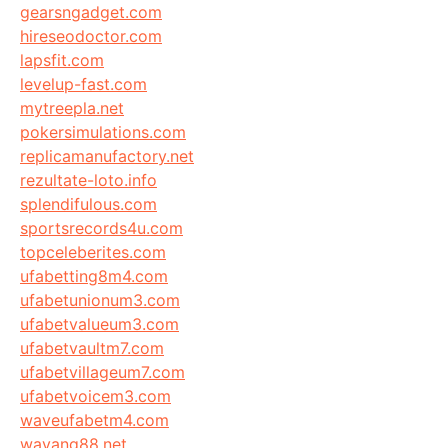
gearsngadget.com
hireseodoctor.com
lapsfit.com
levelup-fast.com
mytreepla.net
pokersimulations.com
replicamanufactory.net
rezultate-loto.info
splendifulous.com
sportsrecords4u.com
topceleberites.com
ufabetting8m4.com
ufabetunionum3.com
ufabetvalueum3.com
ufabetvaultm7.com
ufabetvillageum7.com
ufabetvoicem3.com
waveufabetm4.com
wayang88.net