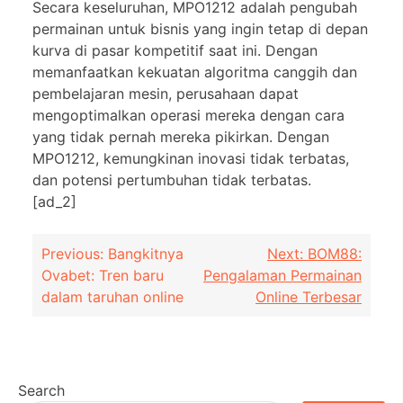
Secara keseluruhan, MPO1212 adalah pengubah
permainan untuk bisnis yang ingin tetap di depan
kurva di pasar kompetitif saat ini. Dengan
memanfaatkan kekuatan algoritma canggih dan
pembelajaran mesin, perusahaan dapat
mengoptimalkan operasi mereka dengan cara
yang tidak pernah mereka pikirkan. Dengan
MPO1212, kemungkinan inovasi tidak terbatas,
dan potensi pertumbuhan tidak terbatas.
[ad_2]
Post
Previous:
Bangkitnya
Next:
BOM88:
Ovabet: Tren baru
Pengalaman Permainan
navigation
dalam taruhan online
Online Terbesar
Search