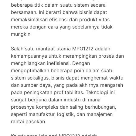
beberapa titik dalam suatu sistem secara
bersamaan. Ini berarti bahwa bisnis dapat
memaksimalkan efisiensi dan produktivitas
mereka dengan cara yang sebelumnya tidak
mungkin.
Salah satu manfaat utama MPO1212 adalah
kemampuannya untuk merampingkan proses dan
menghilangkan inefisiensi. Dengan
mengoptimalkan beberapa poin dalam suatu
sistem sekaligus, bisnis dapat menghemat waktu
dan sumber daya, yang pada akhirnya mengarah
pada peningkatan profitabilitas. Teknologi ini
sangat berguna dalam industri di mana
prosesnya kompleks dan saling berhubungan,
seperti manufaktur, logistik, dan manajemen
rantai pasokan.
Keuntungan lain dari MPO1212 adalah