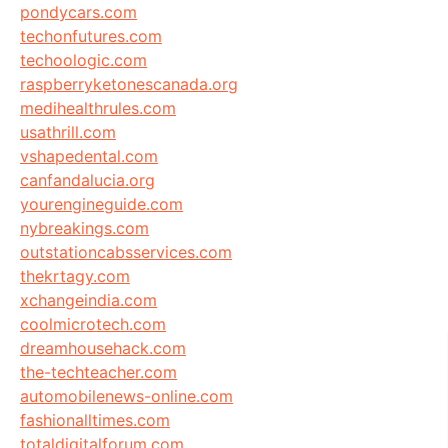
pondycars.com
techonfutures.com
techoologic.com
raspberryketonescanada.org
medihealthrules.com
usathrill.com
vshapedental.com
canfandalucia.org
yourengineguide.com
nybreakings.com
outstationcabsservices.com
thekrtagy.com
xchangeindia.com
coolmicrotech.com
dreamhousehack.com
the-techteacher.com
automobilenews-online.com
fashionalltimes.com
totaldigitalforum.com