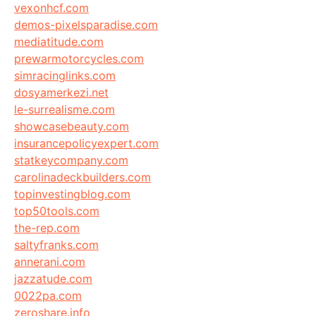
vexonhcf.com
demos-pixelsparadise.com
mediatitude.com
prewarmotorcycles.com
simracinglinks.com
dosyamerkezi.net
le-surrealisme.com
showcasebeauty.com
insurancepolicyexpert.com
statkeycompany.com
carolinadeckbuilders.com
topinvestingblog.com
top50tools.com
the-rep.com
saltyfranks.com
annerani.com
jazzatude.com
0022pa.com
zeroshare.info