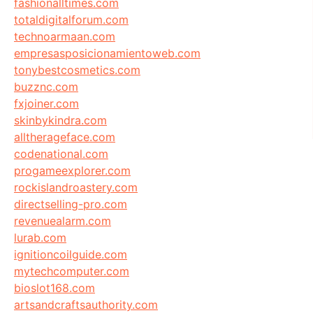
fashionalltimes.com
totaldigitalforum.com
technoarmaan.com
empresasposicionamientoweb.com
tonybestcosmetics.com
buzznc.com
fxjoiner.com
skinbykindra.com
alltherageface.com
codenational.com
progameexplorer.com
rockislandroastery.com
directselling-pro.com
revenuealarm.com
lurab.com
ignitioncoilguide.com
mytechcomputer.com
bioslot168.com
artsandcraftsauthority.com