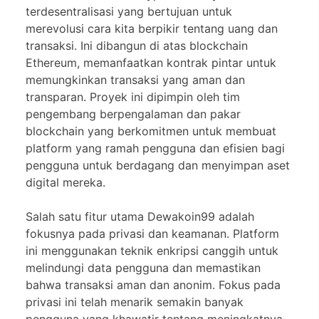
terdesentralisasi yang bertujuan untuk
merevolusi cara kita berpikir tentang uang dan
transaksi. Ini dibangun di atas blockchain
Ethereum, memanfaatkan kontrak pintar untuk
memungkinkan transaksi yang aman dan
transparan. Proyek ini dipimpin oleh tim
pengembang berpengalaman dan pakar
blockchain yang berkomitmen untuk membuat
platform yang ramah pengguna dan efisien bagi
pengguna untuk berdagang dan menyimpan aset
digital mereka.
Salah satu fitur utama Dewakoin99 adalah
fokusnya pada privasi dan keamanan. Platform
ini menggunakan teknik enkripsi canggih untuk
melindungi data pengguna dan memastikan
bahwa transaksi aman dan anonim. Fokus pada
privasi ini telah menarik semakin banyak
pengguna yang khawatir tentang meningkatnya