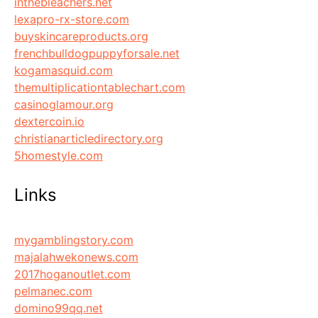
inthebleachers.net
lexapro-rx-store.com
buyskincareproducts.org
frenchbulldogpuppyforsale.net
kogamasquid.com
themultiplicationtablechart.com
casinoglamour.org
dextercoin.io
christianarticledirectory.org
5homestyle.com
Links
mygamblingstory.com
majalahwekonews.com
2017hoganoutlet.com
pelmanec.com
domino99qq.net