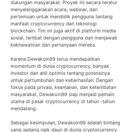
dukungan masyarakat. Proyek ini secara teratur
menyelenggarakan acara, webinar, dan
pertemuan untuk mendidik pengguna tentang
manfaat cryptocurrency dan teknologi
blockchain. Tim ini juga aktif di platform media
sosial, terlibat dengan pengguna dan menjawab
kekhawatiran dan pertanyaan mereka.
Karena Dewakoin99 terus mendapatkan
momentum di dunia cryptocurrency, banyak
investor dan ahli optimis tentang potensinya
untuk pertumbuhan dan keberhasilan. Dengan
fokus pada privasi, keamanan, dan keterlibatan
masyarakat, Dewakoin99 siap menjadi pemain
utama di pasar cryptocurrency di tahun -tahun
mendatang.
Sebagai kesimpulan, Dewakoin99 adalah bintang
yang sedang naik daun di dunia cryptocurrency