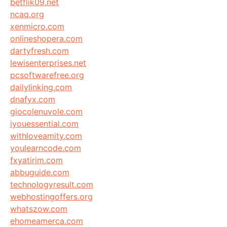
betflik09.net
ncaq.org
xenmicro.com
onlineshopera.com
dartyfresh.com
lewisenterprises.net
pcsoftwarefree.org
dailylinking.com
dnafyx.com
giocolenuvole.com
iyouessential.com
withloveamity.com
youlearncode.com
fxyatirim.com
abbuguide.com
technologyresult.com
webhostingoffers.org
whatszow.com
ehomeamerca.com