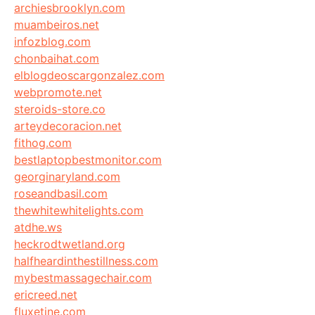
archiesbrooklyn.com
muambeiros.net
infozblog.com
chonbaihat.com
elblogdeoscargonzalez.com
webpromote.net
steroids-store.co
arteydecoracion.net
fithog.com
bestlaptopbestmonitor.com
georginaryland.com
roseandbasil.com
thewhitewhitelights.com
atdhe.ws
heckrodtwetland.org
halfheardinthestillness.com
mybestmassagechair.com
ericreed.net
fluxetine.com