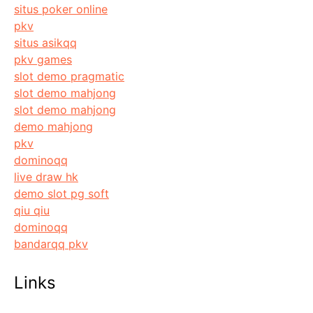
situs poker online
pkv
situs asikqq
pkv games
slot demo pragmatic
slot demo mahjong
slot demo mahjong
demo mahjong
pkv
dominoqq
live draw hk
demo slot pg soft
qiu qiu
dominoqq
bandarqq pkv
Links