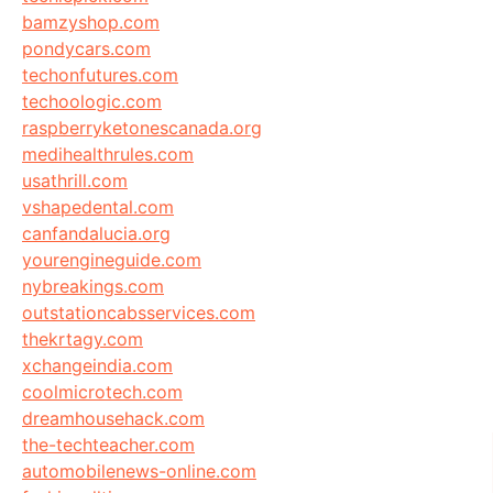
bamzyshop.com
pondycars.com
techonfutures.com
techoologic.com
raspberryketonescanada.org
medihealthrules.com
usathrill.com
vshapedental.com
canfandalucia.org
yourengineguide.com
nybreakings.com
outstationcabsservices.com
thekrtagy.com
xchangeindia.com
coolmicrotech.com
dreamhousehack.com
the-techteacher.com
automobilenews-online.com