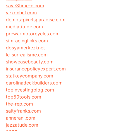
save3time-c.com
vexonhcf.com
demos-pixelsparadise.com
mediatitude.com
prewarmotorcycles.com
simracinglinks.com
dosyamerkezi.net
le-surrealisme.com
showcasebeauty.com
insurancepolicyexpert.com
statkeycompany.com
carolinadeckbuilders.com
topinvestingblog.com
top50tools.com
the-rep.com
saltyfranks.com
annerani.com
jazzatude.com