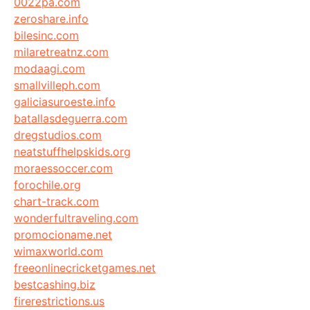
0022pa.com
zeroshare.info
bilesinc.com
milaretreatnz.com
modaagi.com
smallvilleph.com
galiciasuroeste.info
batallasdeguerra.com
dregstudios.com
neatstuffhelpskids.org
moraessoccer.com
forochile.org
chart-track.com
wonderfultraveling.com
promocioname.net
wimaxworld.com
freeonlinecricketgames.net
bestcashing.biz
firerestrictions.us