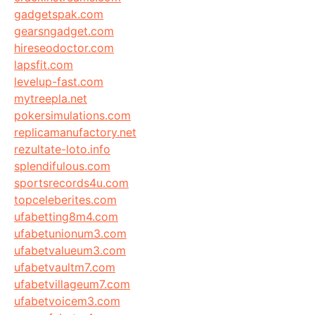
gadgetspak.com
gearsngadget.com
hireseodoctor.com
lapsfit.com
levelup-fast.com
mytreepla.net
pokersimulations.com
replicamanufactory.net
rezultate-loto.info
splendifulous.com
sportsrecords4u.com
topceleberites.com
ufabetting8m4.com
ufabetunionum3.com
ufabetvalueum3.com
ufabetvaultm7.com
ufabetvillageum7.com
ufabetvoicem3.com