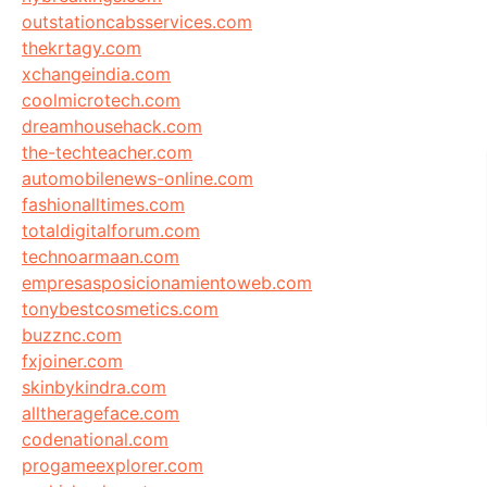
outstationcabsservices.com
thekrtagy.com
xchangeindia.com
coolmicrotech.com
dreamhousehack.com
the-techteacher.com
automobilenews-online.com
fashionalltimes.com
totaldigitalforum.com
technoarmaan.com
empresasposicionamientoweb.com
tonybestcosmetics.com
buzznc.com
fxjoiner.com
skinbykindra.com
alltherageface.com
codenational.com
progameexplorer.com