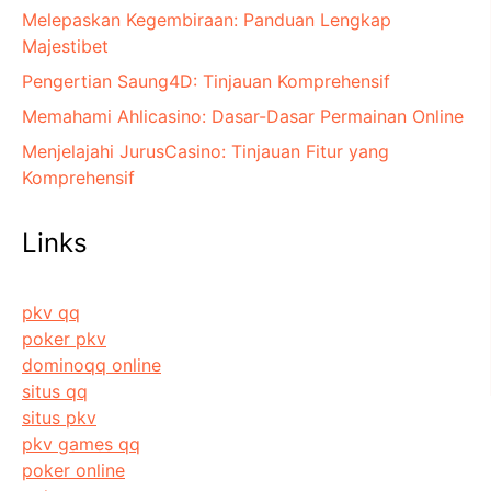
Melepaskan Kegembiraan: Panduan Lengkap
Majestibet
Pengertian Saung4D: Tinjauan Komprehensif
Memahami Ahlicasino: Dasar-Dasar Permainan Online
Menjelajahi JurusCasino: Tinjauan Fitur yang
Komprehensif
Links
pkv qq
poker pkv
dominoqq online
situs qq
situs pkv
pkv games qq
poker online