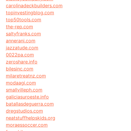
carolinadeckbuilders.com
topinvestingblog.com
top50tools.com
the-rep.com
saltyfranks.com
annerani.com
jazzatude.com
0022pa.com
zeroshare.info
bilesinc.com
milaretreatnz.com
modaagi.com
smallvilleph.com
galiciasuroeste.info
batallasdeguerra.com
dregstudios.com
neatstuffhelpskids.org
moraessoccer.com