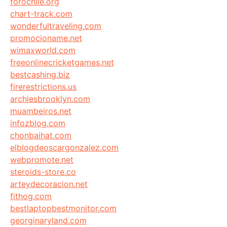
forochile.org
chart-track.com
wonderfultraveling.com
promocioname.net
wimaxworld.com
freeonlinecricketgames.net
bestcashing.biz
firerestrictions.us
archiesbrooklyn.com
muambeiros.net
infozblog.com
chonbaihat.com
elblogdeoscargonzalez.com
webpromote.net
steroids-store.co
arteydecoracion.net
fithog.com
bestlaptopbestmonitor.com
georginaryland.com