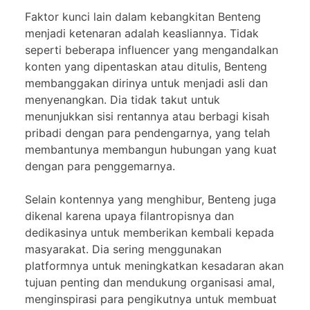
Faktor kunci lain dalam kebangkitan Benteng
menjadi ketenaran adalah keasliannya. Tidak
seperti beberapa influencer yang mengandalkan
konten yang dipentaskan atau ditulis, Benteng
membanggakan dirinya untuk menjadi asli dan
menyenangkan. Dia tidak takut untuk
menunjukkan sisi rentannya atau berbagi kisah
pribadi dengan para pendengarnya, yang telah
membantunya membangun hubungan yang kuat
dengan para penggemarnya.
Selain kontennya yang menghibur, Benteng juga
dikenal karena upaya filantropisnya dan
dedikasinya untuk memberikan kembali kepada
masyarakat. Dia sering menggunakan
platformnya untuk meningkatkan kesadaran akan
tujuan penting dan mendukung organisasi amal,
menginspirasi para pengikutnya untuk membuat