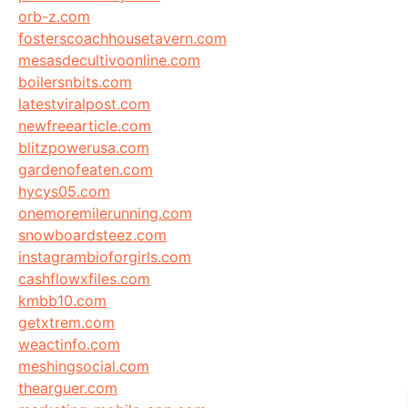
orb-z.com
fosterscoachhousetavern.com
mesasdecultivoonline.com
boilersnbits.com
latestviralpost.com
newfreearticle.com
blitzpowerusa.com
gardenofeaten.com
hycys05.com
onemoremilerunning.com
snowboardsteez.com
instagrambioforgirls.com
cashflowxfiles.com
kmbb10.com
getxtrem.com
weactinfo.com
meshingsocial.com
thearguer.com