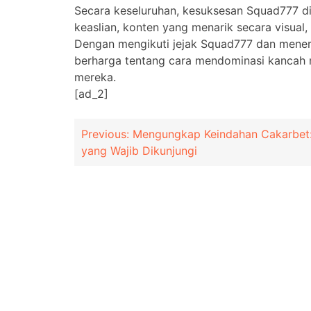
Secara keseluruhan, kesuksesan Squad777 d
keaslian, konten yang menarik secara visual
Dengan mengikuti jejak Squad777 dan menera
berharga tentang cara mendominasi kancah 
mereka.
[ad_2]
Post
Previous:
Mengungkap Keindahan Cakarbet:
yang Wajib Dikunjungi
navigation