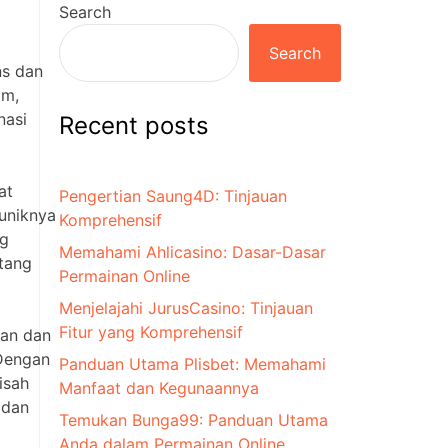
Search
Search
ns dan
am,
nasi
Recent posts
at
Pengertian Saung4D: Tinjauan
uniknya
Komprehensif
ng
Memahami Ahlicasino: Dasar-Dasar
tang
Permainan Online
Menjelajahi JurusCasino: Tinjauan
Fitur yang Komprehensif
ian dan
 Dengan
Panduan Utama Plisbet: Memahami
isah
Manfaat dan Kegunaannya
 dan
Temukan Bunga99: Panduan Utama
Anda dalam Permainan Online