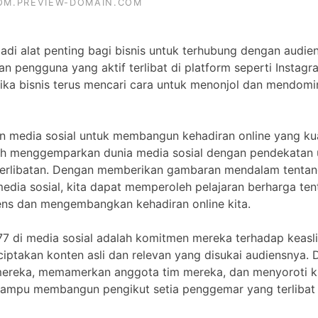
OM.PREVIEW-DOMAIN.COM
enjadi alat penting bagi bisnis untuk terhubung dengan audie
pengguna yang aktif terlibat di platform seperti Instagr
ika bisnis terus mencari cara untuk menonjol dan mendomi
an media sosial untuk membangun kehadiran online yang ku
elah menggemparkan dunia media sosial dengan pendekatan 
terlibatan. Dengan memberikan gambaran mendalam tenta
ia sosial, kita dapat memperoleh pelajaran berharga ten
iens dan mengembangkan kehadiran online kita.
7 di media sosial adalah komitmen mereka terhadap keasl
iptakan konten asli dan relevan yang disukai audiensnya.
is mereka, memamerkan anggota tim mereka, dan menyoroti k
mampu membangun pengikut setia penggemar yang terlibat