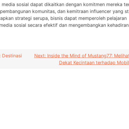
i media sosial dapat dikaitkan dengan komitmen mereka t
, pembangunan komunitas, dan kemitraan influencer yang st
pkan strategi serupa, bisnis dapat memperoleh pelajaran
media sosial secara efektif dan mengembangkan kehadiran
 Destinasi
Next:
Inside the Mind of Mustang77: Meliha
Dekat Kecintaan terhadap Mobil