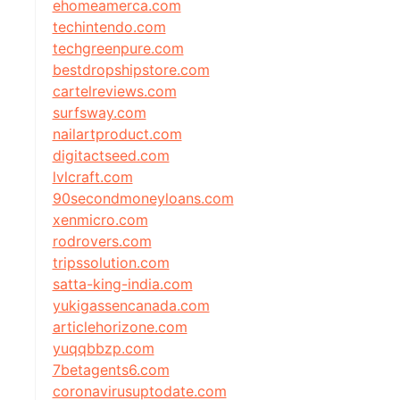
ehomeamerca.com
techintendo.com
techgreenpure.com
bestdropshipstore.com
cartelreviews.com
surfsway.com
nailartproduct.com
digitactseed.com
lvlcraft.com
90secondmoneyloans.com
xenmicro.com
rodrovers.com
tripssolution.com
satta-king-india.com
yukigassencanada.com
articlehorizone.com
yuqqbbzp.com
7betagents6.com
coronavirusuptodate.com