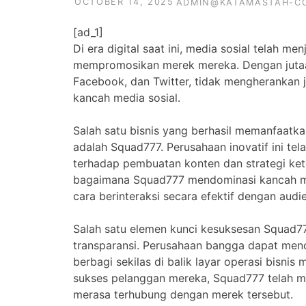
OCTOBER 14, 2025
ADMIN@KATAMASTAH-C
[ad_1]
Di era digital saat ini, media sosial telah m
mempromosikan merek mereka. Dengan jutaan 
Facebook, dan Twitter, tidak mengherankan j
kancah media sosial.
Salah satu bisnis yang berhasil memanfaatk
adalah Squad777. Perusahaan inovatif ini t
terhadap pembuatan konten dan strategi ke
bagaimana Squad777 mendominasi kancah med
cara berinteraksi secara efektif dengan aud
Salah satu elemen kunci kesuksesan Squad77
transparansi. Perusahaan bangga dapat menc
berbagi sekilas di balik layar operasi bisn
sukses pelanggan mereka, Squad777 telah 
merasa terhubung dengan merek tersebut.