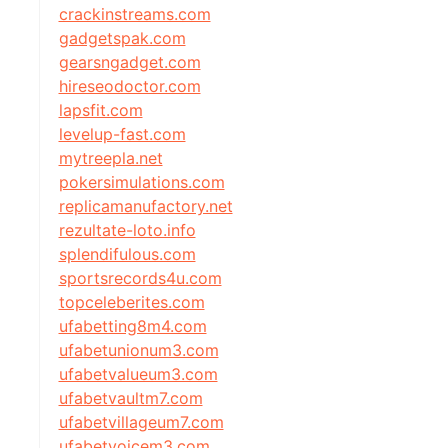
crackinstreams.com
gadgetspak.com
gearsngadget.com
hireseodoctor.com
lapsfit.com
levelup-fast.com
mytreepla.net
pokersimulations.com
replicamanufactory.net
rezultate-loto.info
splendifulous.com
sportsrecords4u.com
topceleberites.com
ufabetting8m4.com
ufabetunionum3.com
ufabetvalueum3.com
ufabetvaultm7.com
ufabetvillageum7.com
ufabetvoicem3.com