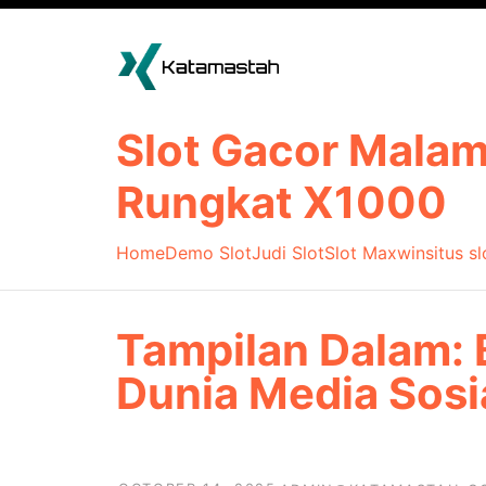
Skip
to
content
Slot Gacor Malam 
Rungkat X1000
Home
Demo Slot
Judi Slot
Slot Maxwin
situs s
Tampilan Dalam:
Dunia Media Sosi