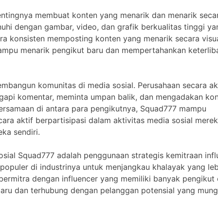
entingnya membuat konten yang menarik dan menarik seca
uhi dengan gambar, video, dan grafik berkualitas tinggi ya
ra konsisten memposting konten yang menarik secara visua
mampu menarik pengikut baru dan mempertahankan keterlib
embangun komunitas di media sosial. Perusahaan secara ak
gapi komentar, meminta umpan balik, dan mengadakan kon
bersamaan di antara para pengikutnya, Squad777 mampu
ra aktif berpartisipasi dalam aktivitas media sosial mere
ka sendiri.
osial Squad777 adalah penggunaan strategis kemitraan infl
populer di industrinya untuk menjangkau khalayak yang leb
bermitra dengan influencer yang memiliki banyak pengikut
aru dan terhubung dengan pelanggan potensial yang mung