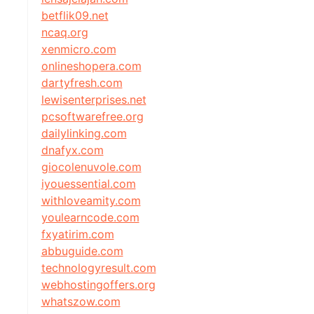
betflik09.net
ncaq.org
xenmicro.com
onlineshopera.com
dartyfresh.com
lewisenterprises.net
pcsoftwarefree.org
dailylinking.com
dnafyx.com
giocolenuvole.com
iyouessential.com
withloveamity.com
youlearncode.com
fxyatirim.com
abbuguide.com
technologyresult.com
webhostingoffers.org
whatszow.com