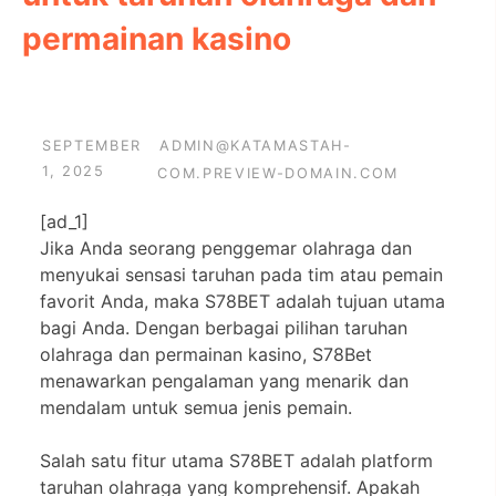
permainan kasino
SEPTEMBER
ADMIN@KATAMASTAH-
1, 2025
COM.PREVIEW-DOMAIN.COM
[ad_1]
Jika Anda seorang penggemar olahraga dan
menyukai sensasi taruhan pada tim atau pemain
favorit Anda, maka S78BET adalah tujuan utama
bagi Anda. Dengan berbagai pilihan taruhan
olahraga dan permainan kasino, S78Bet
menawarkan pengalaman yang menarik dan
mendalam untuk semua jenis pemain.
Salah satu fitur utama S78BET adalah platform
taruhan olahraga yang komprehensif. Apakah