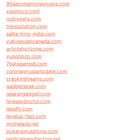
90secondmoneyloans.com
xenmicro.com
rodrovers.com
tripssolution.com
satta-king-india.com
yukigassencanada.com
articlehorizone.com
yuqqbbzp.com
7betagents6.com
coronavirusuptodate.com
crackinstreams.com
gadgetspak.com
gearsngadget.com
hireseodoctor.com
lapsfit.com
levelup-fast.com
mytreepla.net
pokersimulations.com
replicamanufactory.net