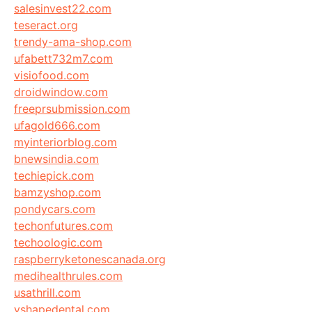
salesinvest22.com
teseract.org
trendy-ama-shop.com
ufabett732m7.com
visiofood.com
droidwindow.com
freeprsubmission.com
ufagold666.com
myinteriorblog.com
bnewsindia.com
techiepick.com
bamzyshop.com
pondycars.com
techonfutures.com
techoologic.com
raspberryketonescanada.org
medihealthrules.com
usathrill.com
vshapedental.com