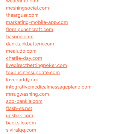
weactinfo.com
meshingsocial.com
thearguer.com
marketing-mobile-app.com
floralpunchcraft.com
fiasone.com
danktankbattery.com
mealudo.com
charlie-day.com
livedirectbettingpoker.com
foxbusinessupdate.com
lovedaddy.org
integrativemedicalmassageplano.com
mrrugwashing.com
acb-bankia.com
flash-es.net
upshak.com
backsilo.com
siviralqq.com