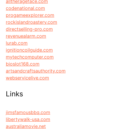
alltherageface.com
codenational.com
progameexplorer.com
rockislandroastery.com
directselling-pro.com
revenuealarm.com
lurab.com
ignitioncoilguide.com
mytechcomputer.com
bioslot168.com
artsandcraftsauthority.com
webservicelive.com
Links
jimsfamousbbq.com
libertywalk-usa.com
australiamovie.net