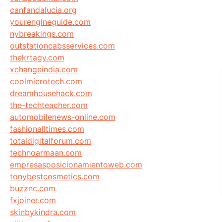
canfandalucia.org
yourengineguide.com
nybreakings.com
outstationcabsservices.com
thekrtagy.com
xchangeindia.com
coolmicrotech.com
dreamhousehack.com
the-techteacher.com
automobilenews-online.com
fashionalltimes.com
totaldigitalforum.com
technoarmaan.com
empresasposicionamientoweb.com
tonybestcosmetics.com
buzznc.com
fxjoiner.com
skinbykindra.com