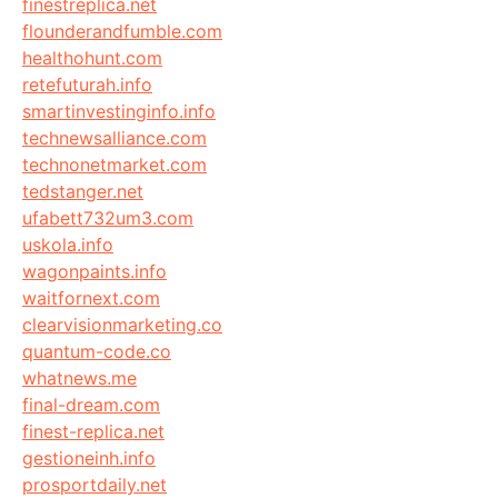
finestreplica.net
flounderandfumble.com
healthohunt.com
retefuturah.info
smartinvestinginfo.info
technewsalliance.com
technonetmarket.com
tedstanger.net
ufabett732um3.com
uskola.info
wagonpaints.info
waitfornext.com
clearvisionmarketing.co
quantum-code.co
whatnews.me
final-dream.com
finest-replica.net
gestioneinh.info
prosportdaily.net