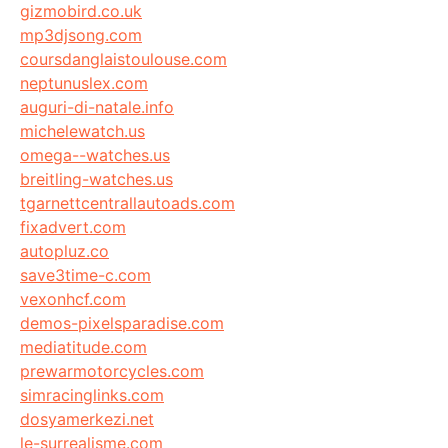
gizmobird.co.uk
mp3djsong.com
coursdanglaistoulouse.com
neptunuslex.com
auguri-di-natale.info
michelewatch.us
omega--watches.us
breitling-watches.us
tgarnettcentrallautoads.com
fixadvert.com
autopluz.co
save3time-c.com
vexonhcf.com
demos-pixelsparadise.com
mediatitude.com
prewarmotorcycles.com
simracinglinks.com
dosyamerkezi.net
le-surrealisme.com