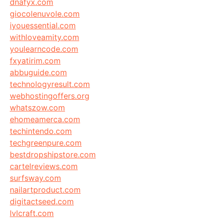
dnafyx.com
giocolenuvole.com
iyouessential.com
withloveamity.com
youlearncode.com
fxyatirim.com
abbuguide.com
technologyresult.com
webhostingoffers.org
whatszow.com
ehomeamerca.com
techintendo.com
techgreenpure.com
bestdropshipstore.com
cartelreviews.com
surfsway.com
nailartproduct.com
digitactseed.com
lvlcraft.com