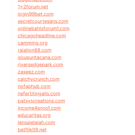
1x2forum.net
login99bet.com
secretcourtesans.com
onlinebahisforum1.com
chicagoheadline.com
camming.org
rajalion88.com
goupuntacana.com
riversedgepark.com
zaseez.com
catchycrunch.com
nofaphub.com
nefertitingalls.com
patsyscreations.com
income4proof.com
educaritas.org
lensajelajah.com
betflik09.net