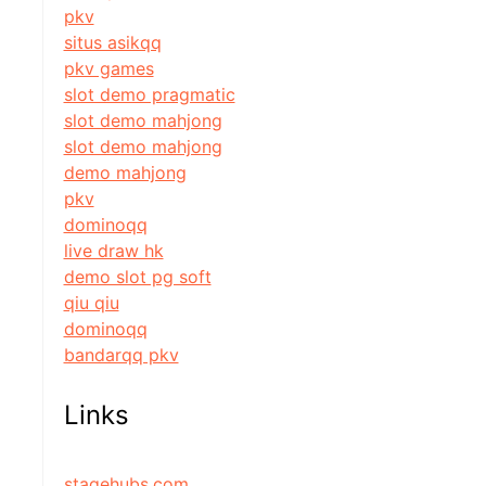
pkv
situs asikqq
pkv games
slot demo pragmatic
slot demo mahjong
slot demo mahjong
demo mahjong
pkv
dominoqq
live draw hk
demo slot pg soft
qiu qiu
dominoqq
bandarqq pkv
Links
stagehubs.com