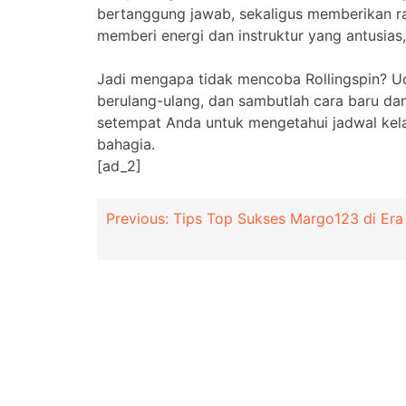
bertanggung jawab, sekaligus memberikan 
memberi energi dan instruktur yang antusias
Jadi mengapa tidak mencoba Rollingspin? U
berulang-ulang, dan sambutlah cara baru da
setempat Anda untuk mengetahui jadwal kela
bahagia.
[ad_2]
Post
Previous:
Tips Top Sukses Margo123 di Era 
navigation