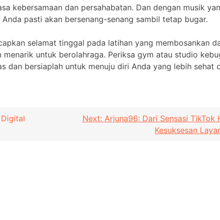
rasa kebersamaan dan persahabatan. Dan dengan musik ya
, Anda pasti akan bersenang-senang sambil tetap bugar.
capkan selamat tinggal pada latihan yang membosankan d
n menarik untuk berolahraga. Periksa gym atau studio keb
s dan bersiaplah untuk menuju diri Anda yang lebih sehat 
Digital
Next:
Arjuna96: Dari Sensasi TikTok
Kesuksesan Layar