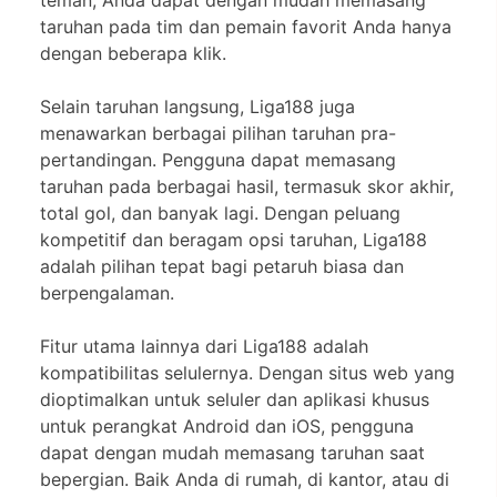
taruhan pada tim dan pemain favorit Anda hanya
dengan beberapa klik.
Selain taruhan langsung, Liga188 juga
menawarkan berbagai pilihan taruhan pra-
pertandingan. Pengguna dapat memasang
taruhan pada berbagai hasil, termasuk skor akhir,
total gol, dan banyak lagi. Dengan peluang
kompetitif dan beragam opsi taruhan, Liga188
adalah pilihan tepat bagi petaruh biasa dan
berpengalaman.
Fitur utama lainnya dari Liga188 adalah
kompatibilitas selulernya. Dengan situs web yang
dioptimalkan untuk seluler dan aplikasi khusus
untuk perangkat Android dan iOS, pengguna
dapat dengan mudah memasang taruhan saat
bepergian. Baik Anda di rumah, di kantor, atau di