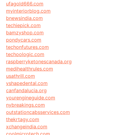
ufagold666.com
myinteriorblog.com
bnewsindia.com
techiepick.com
bamzyshop.com
pondycars.com
techonfutures.com
techoologic.com
raspberryketonescanada.org
medihealthrules.com
usathrill.com
vshapedental.com
canfandalucia.org
yourengineguide.com
nybreakings.com
outstationcabsservices.com
thekrtagy.com
xchangeindia.com
coolmicrotech.com