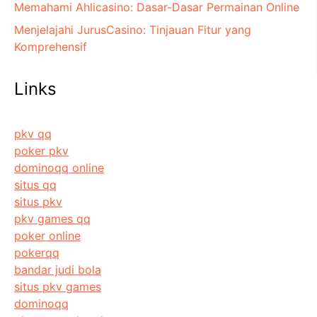
Memahami Ahlicasino: Dasar-Dasar Permainan Online
Menjelajahi JurusCasino: Tinjauan Fitur yang
Komprehensif
Links
pkv qq
poker pkv
dominoqq online
situs qq
situs pkv
pkv games qq
poker online
pokerqq
bandar judi bola
situs pkv games
dominoqq