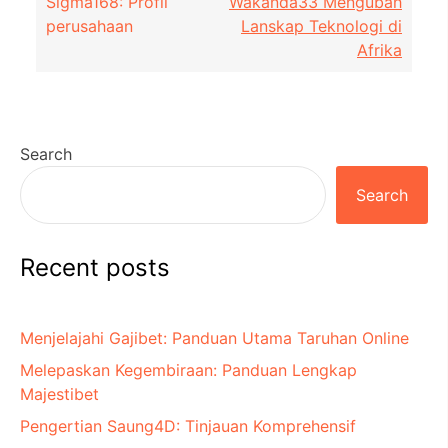
Sigma168: Profil
Wakanda33 Mengubah
perusahaan
Lanskap Teknologi di
Afrika
Search
Search
Recent posts
Menjelajahi Gajibet: Panduan Utama Taruhan Online
Melepaskan Kegembiraan: Panduan Lengkap
Majestibet
Pengertian Saung4D: Tinjauan Komprehensif