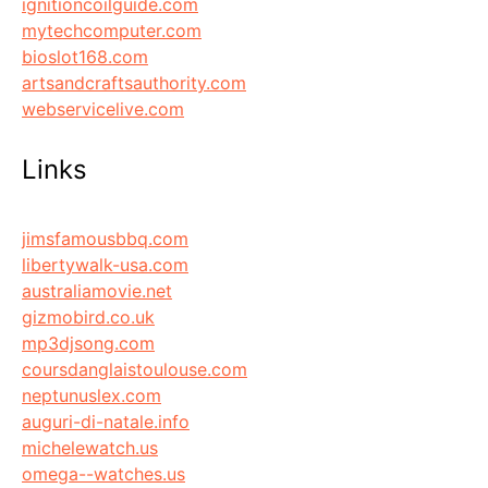
ignitioncoilguide.com
mytechcomputer.com
bioslot168.com
artsandcraftsauthority.com
webservicelive.com
Links
jimsfamousbbq.com
libertywalk-usa.com
australiamovie.net
gizmobird.co.uk
mp3djsong.com
coursdanglaistoulouse.com
neptunuslex.com
auguri-di-natale.info
michelewatch.us
omega--watches.us