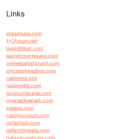
Links
stagehubs.com
1x2forum.net
login99bet.com
secretcourtesans.com
onlinebahisforum1.com
chicagoheadline.com
camming.org
rajalion88.com
goupuntacana.com
riversedgepark.com
zaseez.com
catchycrunch.com
nofaphub.com
nefertitingalls.com
patsyscreations.com