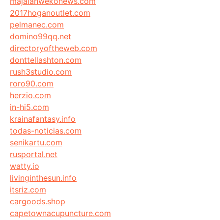
majalahwekonews.com
2017hoganoutlet.com
pelmanec.com
domino99qq.net
directoryoftheweb.com
donttellashton.com
rush3studio.com
roro90.com
herzio.com
in-hi5.com
krainafantasy.info
todas-noticias.com
senikartu.com
rusportal.net
watty.io
livinginthesun.info
itsriz.com
cargoods.shop
capetownacupuncture.com