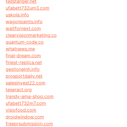
tedstanger.net
ufabett732um3.com
uskola.info
wagonpaints.info
waitfornext.com
clearvisionmarketing.co
quantum-code.co
whatnews.me
final-dream.com
finest-replica.net
gestioneinh.info
prosportdaily.net
salesinvest22.com
teseract.org
trendy-ama-shop.com
ufabett732m7.com
visiofood.com
droidwindow.com
freeprsubmission.com