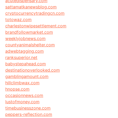
acutedispensary.com
sattamatkanewsblog.com
cryptocurrencytradingcn.com
totowaz.com
charlestonwipesettlement.com
brandfollowmarket.com
weeklyjobnews.com
countyanimalshelter.com
adwebtagging.com
ranksuperior.net
babystepahead.com
destinationoverlooked.com
gamblingamount.com
hillclimbwax.com
hnopse.com
occasionnews.com
lustofmoney.com
timebusinesszone.com
peppers-reflection.com