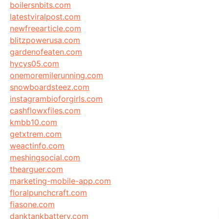
boilersnbits.com
latestviralpost.com
newfreearticle.com
blitzpowerusa.com
gardenofeaten.com
hycys05.com
onemoremilerunning.com
snowboardsteez.com
instagrambioforgirls.com
cashflowxfiles.com
kmbb10.com
getxtrem.com
weactinfo.com
meshingsocial.com
thearguer.com
marketing-mobile-app.com
floralpunchcraft.com
fiasone.com
danktankbattery.com