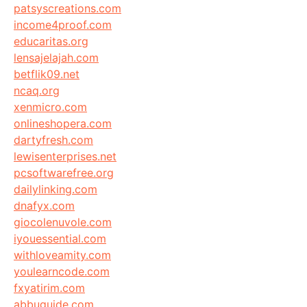
patsyscreations.com
income4proof.com
educaritas.org
lensajelajah.com
betflik09.net
ncaq.org
xenmicro.com
onlineshopera.com
dartyfresh.com
lewisenterprises.net
pcsoftwarefree.org
dailylinking.com
dnafyx.com
giocolenuvole.com
iyouessential.com
withloveamity.com
youlearncode.com
fxyatirim.com
abbuguide.com