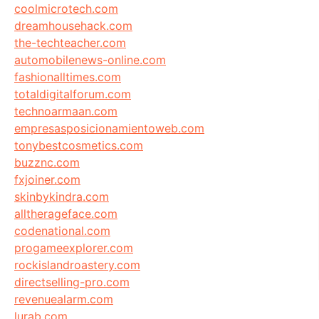
coolmicrotech.com
dreamhousehack.com
the-techteacher.com
automobilenews-online.com
fashionalltimes.com
totaldigitalforum.com
technoarmaan.com
empresasposicionamientoweb.com
tonybestcosmetics.com
buzznc.com
fxjoiner.com
skinbykindra.com
alltherageface.com
codenational.com
progameexplorer.com
rockislandroastery.com
directselling-pro.com
revenuealarm.com
lurab.com