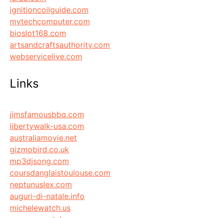
ignitioncoilguide.com
mytechcomputer.com
bioslot168.com
artsandcraftsauthority.com
webservicelive.com
Links
jimsfamousbbq.com
libertywalk-usa.com
australiamovie.net
gizmobird.co.uk
mp3djsong.com
coursdanglaistoulouse.com
neptunuslex.com
auguri-di-natale.info
michelewatch.us