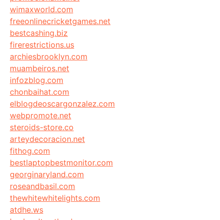
wimaxworld.com
freeonlinecricketgames.net
bestcashing.biz
firerestrictions.us
archiesbrooklyn.com
muambeiros.net
infozblog.com
chonbaihat.com
elblogdeoscargonzalez.com
webpromote.net
steroids-store.co
arteydecoracion.net
fithog.com
bestlaptopbestmonitor.com
georginaryland.com
roseandbasil.com
thewhitewhitelights.com
atdhe.ws