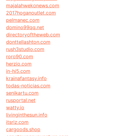
majalahwekonews.com
2017hoganoutlet.com
pelmanec.com
domino99qq.net
directoryoftheweb.com
donttellashton.com
rush3studio.com
roro90.com
herzio.com
in-hi5.com
krainafantasy.info
todas-noticias.com
senikartu.com
rusportal.net
watty.io
livinginthesun.info
itsriz.com
cargoods.shop