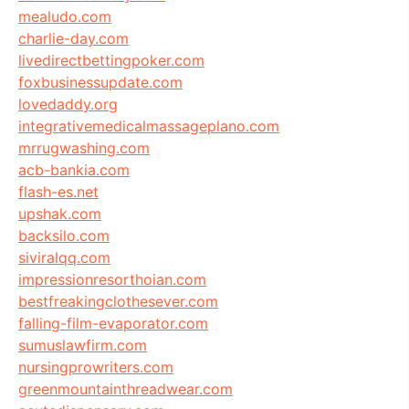
mealudo.com
charlie-day.com
livedirectbettingpoker.com
foxbusinessupdate.com
lovedaddy.org
integrativemedicalmassageplano.com
mrrugwashing.com
acb-bankia.com
flash-es.net
upshak.com
backsilo.com
siviralqq.com
impressionresorthoian.com
bestfreakingclothesever.com
falling-film-evaporator.com
sumuslawfirm.com
nursingprowriters.com
greenmountainthreadwear.com