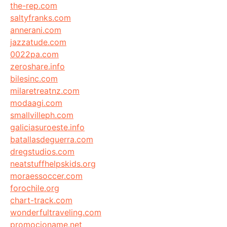
the-rep.com
saltyfranks.com
annerani.com
jazzatude.com
0022pa.com
zeroshare.info
bilesinc.com
milaretreatnz.com
modaagi.com
smallvilleph.com
galiciasuroeste.info
batallasdeguerra.com
dregstudios.com
neatstuffhelpskids.org
moraessoccer.com
forochile.org
chart-track.com
wonderfultraveling.com
promocioname.net