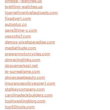
omega--watches.us
breitling-watches.us
tgarnettcentrallautoads.com
fixadvert.com
autopluz.co
save3time-c.com
vexonhcf.com
demos-pixelsparadise.com
mediatitude.com
prewarmotorcycles.com
simracinglinks.com
dosyamerkezi.net
le-surrealisme.com
showcasebeauty.com
insurancepolicyexpert.com
statkeycompany.com
carolinadeckbuilders.com
topinvestingblog.com
top50tools.com