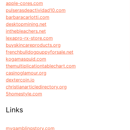
apple-cores.com
pulserasdeactividad10.com
barbaracarlotti.com
desktopmining.net
inthebleachers.net
lexapro-rx-store.com
buyskincareproducts.org
frenchbulldogpuppyforsale.net
kogamasquid.com
themultiplicationtablechart.com
casinoglamour.org
dextercoin.io
christianarticledirectory.org
5homestyle.com
Links
mygamblingstory.com