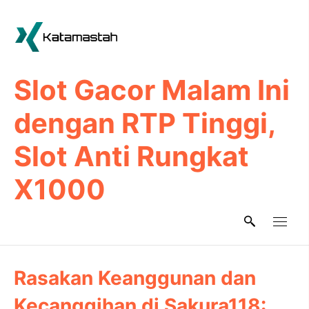
Skip
to
content
Slot Gacor Malam Ini
dengan RTP Tinggi,
Slot Anti Rungkat
X1000
Rasakan Keanggunan dan
Kecanggihan di Sakura118: