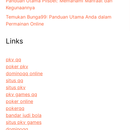
Panduan Utama Plisbet: Memahami Manfaat dan
Kegunaannya
Temukan Bunga99: Panduan Utama Anda dalam
Permainan Online
Links
pkv qq
poker pkv
dominoqq online
situs qq
situs pkv
pkv games qq
poker online
pokerqq
bandar judi bola
situs pkv games
dominoqq