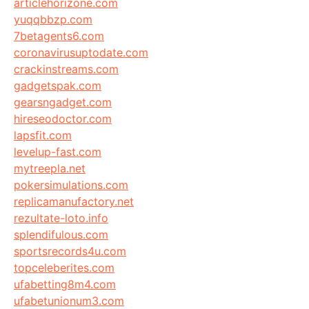
articlehorizone.com
yuqqbbzp.com
7betagents6.com
coronavirusuptodate.com
crackinstreams.com
gadgetspak.com
gearsngadget.com
hireseodoctor.com
lapsfit.com
levelup-fast.com
mytreepla.net
pokersimulations.com
replicamanufactory.net
rezultate-loto.info
splendifulous.com
sportsrecords4u.com
topceleberites.com
ufabetting8m4.com
ufabetunionum3.com