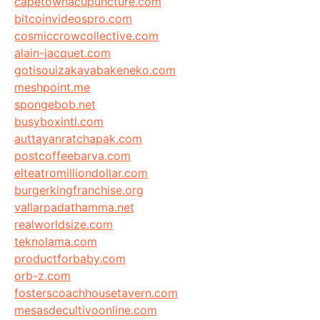
capetownacupuncture.com
bitcoinvideospro.com
cosmiccrowcollective.com
alain-jacquet.com
gotisouizakayabakeneko.com
meshpoint.me
spongebob.net
busyboxintl.com
auttayanratchapak.com
postcoffeebarva.com
elteatromilliondollar.com
burgerkingfranchise.org
vallarpadathamma.net
realworldsize.com
teknolama.com
productforbaby.com
orb-z.com
fosterscoachhousetavern.com
mesasdecultivoonline.com