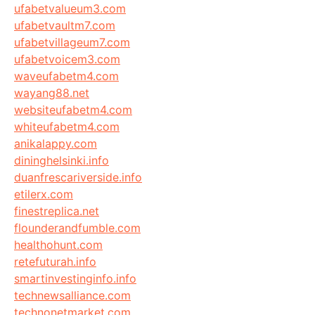
ufabetvalueum3.com
ufabetvaultm7.com
ufabetvillageum7.com
ufabetvoicem3.com
waveufabetm4.com
wayang88.net
websiteufabetm4.com
whiteufabetm4.com
anikalappy.com
dininghelsinki.info
duanfrescariverside.info
etilerx.com
finestreplica.net
flounderandfumble.com
healthohunt.com
retefuturah.info
smartinvestinginfo.info
technewsalliance.com
technonetmarket.com