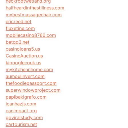
heckrodtwetland.org
halfheardinthestillness.com
mybestmassagechair.com
ericreed.net
fluxetine.com
mobilecasino8760.com
betqq3.net
casinoloans5.us
CasinoAuction.us
kipooglecouk.us
mykitchennhome.com
aumoulinvert.com
thefoodiepassport.com
superwindowproject.com
papibakigrafo.com
icanhazjs.com
canimpact.org
goviralstudy.com
cartourism.net