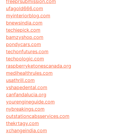
freeprsubmission.com
ufagold666.com
myinteriorblog.com
bnewsindia.com
techiepick.com
bamzyshop.com
pondycars.com
techonfutures.com
techoologic.com
raspberryketonescanada.org
medihealthrules.com
usathrill.com
vshapedental.com
canfandalucia.org
yourengineguide.com
nybreakings.com
outstationcabsservices.com
thekrtagy.com
xchangeindia.com