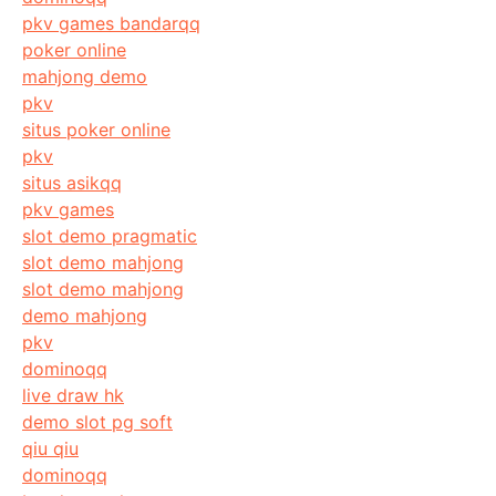
pkv games bandarqq
poker online
mahjong demo
pkv
situs poker online
pkv
situs asikqq
pkv games
slot demo pragmatic
slot demo mahjong
slot demo mahjong
demo mahjong
pkv
dominoqq
live draw hk
demo slot pg soft
qiu qiu
dominoqq