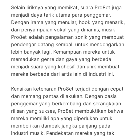
Selain liriknya yang memikat, suara Pro8et juga
menjadi daya tarik utama para penggemar.
Dengan irama yang menular, hook yang menarik,
dan penyampaian vokal yang dinamis, musik
Pro8et adalah pengalaman sonik yang membuat
pendengar datang kembali untuk mendengarkan
lebih banyak lagi. Kemampuan mereka untuk
memadukan genre dan gaya yang berbeda
menjadi suara yang kohesif dan unik membuat
mereka berbeda dari artis lain di industri ini.
Kenaikan ketenaran Pro8et terjadi dengan cepat
dan memang pantas dilakukan. Dengan basis
penggemar yang berkembang dan serangkaian
rilisan yang sukses, Pro8et membuktikan bahwa
mereka memiliki apa yang diperlukan untuk
memberikan dampak jangka panjang pada
industri musik. Pendekatan mereka yang tak