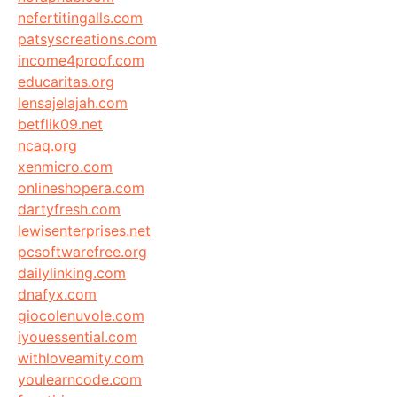
nefertitingalls.com
patsyscreations.com
income4proof.com
educaritas.org
lensajelajah.com
betflik09.net
ncaq.org
xenmicro.com
onlineshopera.com
dartyfresh.com
lewisenterprises.net
pcsoftwarefree.org
dailylinking.com
dnafyx.com
giocolenuvole.com
iyouessential.com
withloveamity.com
youlearncode.com