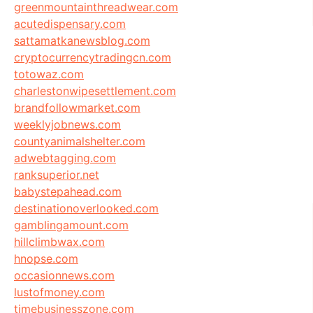
greenmountainthreadwear.com
acutedispensary.com
sattamatkanewsblog.com
cryptocurrencytradingcn.com
totowaz.com
charlestonwipesettlement.com
brandfollowmarket.com
weeklyjobnews.com
countyanimalshelter.com
adwebtagging.com
ranksuperior.net
babystepahead.com
destinationoverlooked.com
gamblingamount.com
hillclimbwax.com
hnopse.com
occasionnews.com
lustofmoney.com
timebusinesszone.com