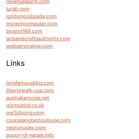
revenuealarm.com
lurab.com
ignitioncoilguide.com
mytechcomputer.com
bioslot168.com
artsandcraftsauthority.com
webservicelive.com
Links
jimsfamousbbq.com
libertywalk-usa.com
australiamovie.net
gizmobird.co.uk
mp3djsong.com
coursdanglaistoulouse.com
neptunuslex.com
auguri-di-natale.info