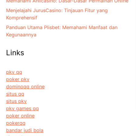
Memahami Ahlicasino: Dasar-Dasar Permainan Online
Menjelajahi JurusCasino: Tinjauan Fitur yang
Komprehensif
Panduan Utama Plisbet: Memahami Manfaat dan
Kegunaannya
Links
pkv qq
poker pkv
dominoqq online
situs qq
situs pkv
pkv games qq
poker online
pokerqq
bandar judi bola