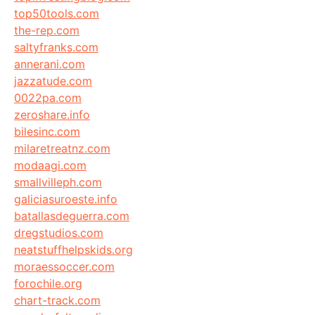
top50tools.com
the-rep.com
saltyfranks.com
annerani.com
jazzatude.com
0022pa.com
zeroshare.info
bilesinc.com
milaretreatnz.com
modaagi.com
smallvilleph.com
galiciasuroeste.info
batallasdeguerra.com
dregstudios.com
neatstuffhelpskids.org
moraessoccer.com
forochile.org
chart-track.com