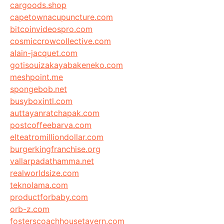
cargoods.shop
capetownacupuncture.com
bitcoinvideospro.com
cosmiccrowcollective.com
alain-jacquet.com
gotisouizakayabakeneko.com
meshpoint.me
spongebob.net
busyboxintl.com
auttayanratchapak.com
postcoffeebarva.com
elteatromilliondollar.com
burgerkingfranchise.org
vallarpadathamma.net
realworldsize.com
teknolama.com
productforbaby.com
orb-z.com
fosterscoachhousetavern.com