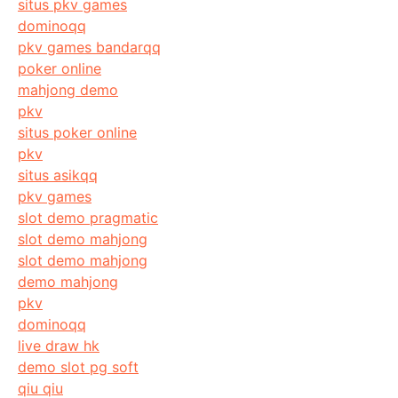
situs pkv games
dominoqq
pkv games bandarqq
poker online
mahjong demo
pkv
situs poker online
pkv
situs asikqq
pkv games
slot demo pragmatic
slot demo mahjong
slot demo mahjong
demo mahjong
pkv
dominoqq
live draw hk
demo slot pg soft
qiu qiu