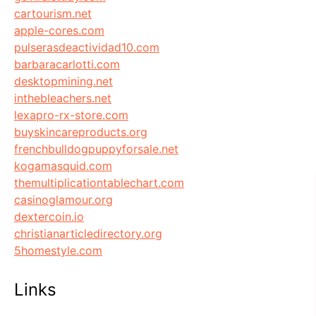
cartourism.net
apple-cores.com
pulserasdeactividad10.com
barbaracarlotti.com
desktopmining.net
inthebleachers.net
lexapro-rx-store.com
buyskincareproducts.org
frenchbulldogpuppyforsale.net
kogamasquid.com
themultiplicationtablechart.com
casinoglamour.org
dextercoin.io
christianarticledirectory.org
5homestyle.com
Links