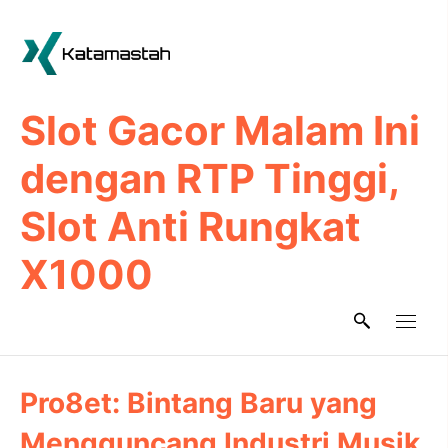
Skip
to
content
Slot Gacor Malam Ini
dengan RTP Tinggi,
Slot Anti Rungkat
X1000
Pro8et: Bintang Baru yang
Mengguncang Industri Musik