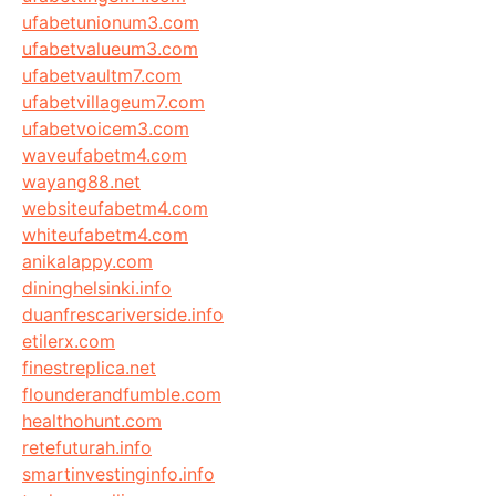
ufabetunionum3.com
ufabetvalueum3.com
ufabetvaultm7.com
ufabetvillageum7.com
ufabetvoicem3.com
waveufabetm4.com
wayang88.net
websiteufabetm4.com
whiteufabetm4.com
anikalappy.com
dininghelsinki.info
duanfrescariverside.info
etilerx.com
finestreplica.net
flounderandfumble.com
healthohunt.com
retefuturah.info
smartinvestinginfo.info