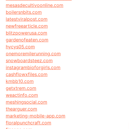
mesasdecultivoonline.com
boilersnbits.com
latestviralpost.com
newfreearticle.com
blitzpowerusa.com
gardenofeaten.com
hycys05.com
onemoremilerunning.com
snowboardsteez.com
instagrambioforgirls.com
cashflowxfiles.com
kmbb10.com
getxtrem.com
weactinfo.com
meshingsocial.com
thearguer.com
marketing-mobile-app.com
floralpunchcraft.com