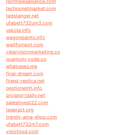
technewsalliance.com
technonetmarket.com
tedstanger.net
ufabett732um3.com
uskola.info
wagonpaints.info
waitfornext.com
clearvisionmarketing.co
quantum-code.co
whatnews.me
final-dream.com
finest-replica.net
gestioneinh.info
prosportdaily.net
salesinvest22.com
teseract.org
trendy-ama-shop.com
ufabett732m7.com
visiofood.com