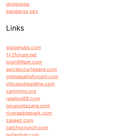
dominoqq
bandarqq pkv
Links
stagehubs.com
1x2forum.net
login99bet.com
secretcourtesans.com
onlinebahisforum1.com
chicagoheadline.com
camming.org
rajalion88.com
goupuntacana.com
riversedgepark.com
zaseez.com
catchycrunch.com
nofaphub.com