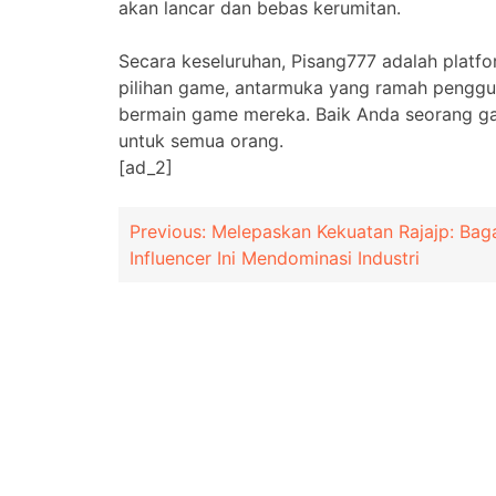
akan lancar dan bebas kerumitan.
Secara keseluruhan, Pisang777 adalah platf
pilihan game, antarmuka yang ramah penggu
bermain game mereka. Baik Anda seorang ga
untuk semua orang.
[ad_2]
Post
Previous:
Melepaskan Kekuatan Rajajp: Ba
Influencer Ini Mendominasi Industri
navigation