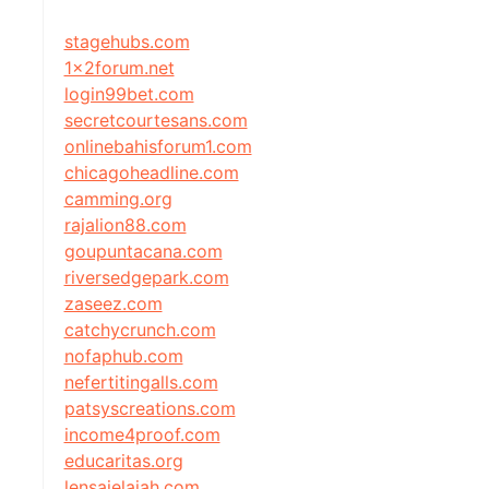
stagehubs.com
1x2forum.net
login99bet.com
secretcourtesans.com
onlinebahisforum1.com
chicagoheadline.com
camming.org
rajalion88.com
goupuntacana.com
riversedgepark.com
zaseez.com
catchycrunch.com
nofaphub.com
nefertitingalls.com
patsyscreations.com
income4proof.com
educaritas.org
lensajelajah.com