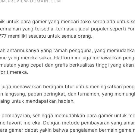
OM.PREVIEW-DOMAIN.COM
aik untuk para gamer yang mencari toko serba ada untuk 
ainan yang tersedia, termasuk judul populer seperti Fort
777 memiliki sesuatu untuk semua orang.
adalah antarmukanya yang ramah pengguna, yang memudahka
me yang mereka sukai. Platform ini juga menawarkan pen
atan yang cepat dan grafis berkualitas tinggi yang akan
rit mereka.
77 juga menawarkan beragam fitur untuk meningkatkan pen
an langsung, papan peringkat, dan turnamen, yang memung
saing untuk mendapatkan hadiah.
an pembayaran, sehingga memudahkan para gamer untuk me
me favorit mereka. Dengan metode pembayaran yang ama
 para gamer dapat yakin bahwa pengalaman bermain game 