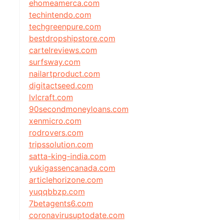
ehomeamerca.com
techintendo.com
techgreenpure.com
bestdropshipstore.com
cartelreviews.com
surfsway.com
nailartproduct.com
digitactseed.com
lvlcraft.com
90secondmoneyloans.com
xenmicro.com
rodrovers.com
tripssolution.com
satta-king-india.com
yukigassencanada.com
articlehorizone.com
yuqqbbzp.com
7betagents6.com
coronavirusuptodate.com