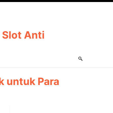
Slot Anti
k untuk Para