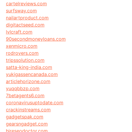
cartelreviews.com
surfsway.com
nailartproduct.com
digitactseed.com
lvlcraft.com
90secondmoneyloans.com
xenmicro.com
rodrovers.com
tripssolution.com
satta-king-india.com
yukigassencanada.com
articlehorizone.com
yuqqbbzp.com
7betagents6.com
coronavirusuptodate.com
crackinstreams.com
gadgetspak.com
gearsngadget.com
hireseodoctor.com