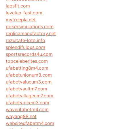
lapsfit.com
levelup-fast.com
mytreepla.net
pokersimulations.com
replicamanufactory.net
rezultate-loto.info
splendifulous.com
sportsrecords4u.com
topceleberites.com
ufabetting8m4.com
ufabetunionum3.com
ufabetvalueum3.com
ufabetvaultm7.com
ufabetvillageum7.com
ufabetvoicem3.com
waveufabetm4.com
wayang88.net
websiteufabetm4.com