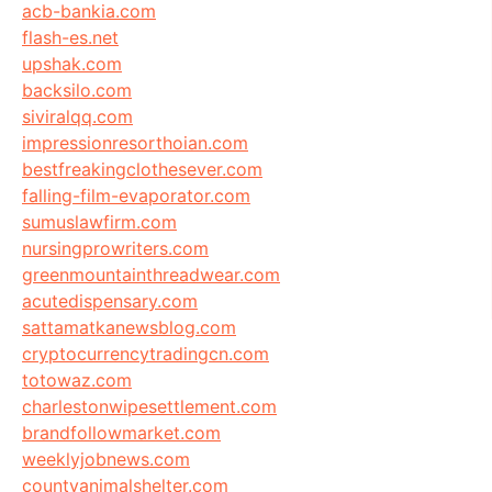
acb-bankia.com
flash-es.net
upshak.com
backsilo.com
siviralqq.com
impressionresorthoian.com
bestfreakingclothesever.com
falling-film-evaporator.com
sumuslawfirm.com
nursingprowriters.com
greenmountainthreadwear.com
acutedispensary.com
sattamatkanewsblog.com
cryptocurrencytradingcn.com
totowaz.com
charlestonwipesettlement.com
brandfollowmarket.com
weeklyjobnews.com
countyanimalshelter.com