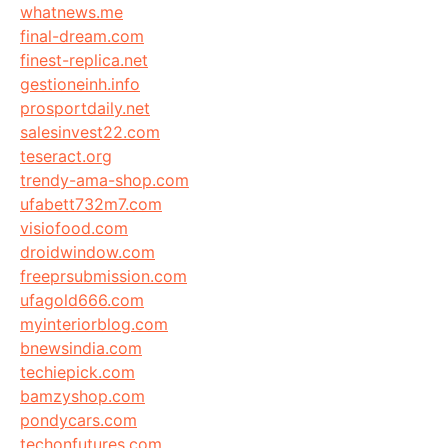
whatnews.me
final-dream.com
finest-replica.net
gestioneinh.info
prosportdaily.net
salesinvest22.com
teseract.org
trendy-ama-shop.com
ufabett732m7.com
visiofood.com
droidwindow.com
freeprsubmission.com
ufagold666.com
myinteriorblog.com
bnewsindia.com
techiepick.com
bamzyshop.com
pondycars.com
techonfutures.com