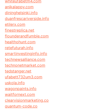
whiteufabetm4.com
anikalappy.com
dininghelsinki.info
duanfrescariverside.info
etilerx.com
finestreplica.net
flounderandfumble.com
healthohunt.com
retefuturah.info
smartinvestinginfo.info
technewsalliance.com
technonetmarket.com
tedstanger.net
ufabett732um3.com
uskola.info
wagonpaints.info
waitfornext.com
clearvisionmarketing.co
quantum-code.co