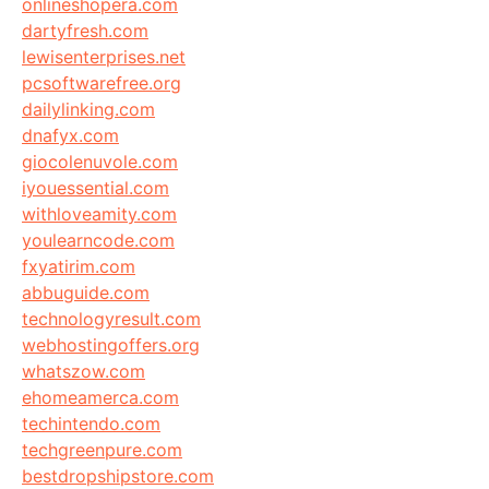
onlineshopera.com
dartyfresh.com
lewisenterprises.net
pcsoftwarefree.org
dailylinking.com
dnafyx.com
giocolenuvole.com
iyouessential.com
withloveamity.com
youlearncode.com
fxyatirim.com
abbuguide.com
technologyresult.com
webhostingoffers.org
whatszow.com
ehomeamerca.com
techintendo.com
techgreenpure.com
bestdropshipstore.com