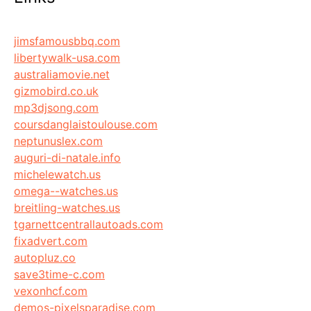
jimsfamousbbq.com
libertywalk-usa.com
australiamovie.net
gizmobird.co.uk
mp3djsong.com
coursdanglaistoulouse.com
neptunuslex.com
auguri-di-natale.info
michelewatch.us
omega--watches.us
breitling-watches.us
tgarnettcentrallautoads.com
fixadvert.com
autopluz.co
save3time-c.com
vexonhcf.com
demos-pixelsparadise.com