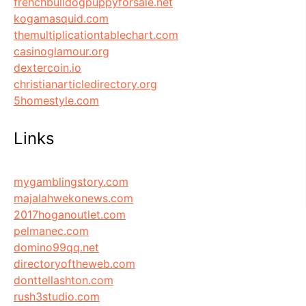
frenchbulldogpuppyforsale.net
kogamasquid.com
themultiplicationtablechart.com
casinoglamour.org
dextercoin.io
christianarticledirectory.org
5homestyle.com
Links
mygamblingstory.com
majalahwekonews.com
2017hoganoutlet.com
pelmanec.com
domino99qq.net
directoryoftheweb.com
donttellashton.com
rush3studio.com