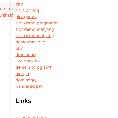
pkv
permpo
situs asikqq
nikasi
pkv games
slot demo pragmatic
slot demo mahjong
slot demo mahjong
demo mahjong
pkv
dominoqq
live draw hk
demo slot pg soft
qiu qiu
dominoqq
bandarqq pkv
Links
stagehubs.com