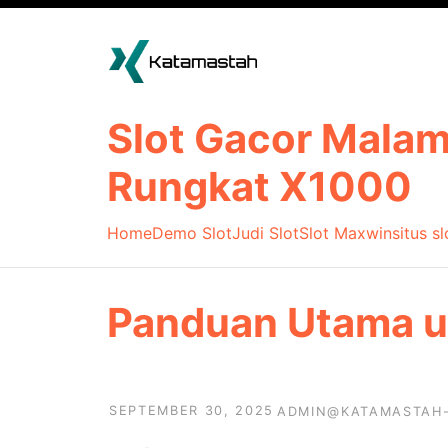
Skip
to
content
Slot Gacor Malam 
Rungkat X1000
Home
Demo Slot
Judi Slot
Slot Maxwin
situs s
Panduan Utama u
SEPTEMBER 30, 2025
ADMIN@KATAMASTAH-