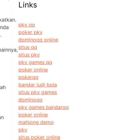
Links
katkan.
pkv qq
Anda
poker pkv
.
dominoqq online
situs qq
ainnya,
situs pkv
pkv games qq
poker online
pokerqq
bandar judi bola
lah
situs pkv games
dominoqq
pkv games bandarqq
poker online
an
mahjong demo
pkv
situs poker online