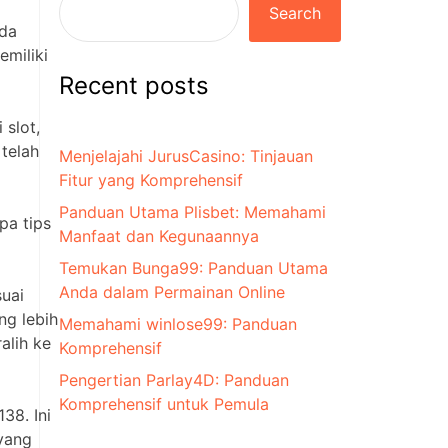
Search
nda
emiliki
Recent posts
slot,
telah
Menjelajahi JurusCasino: Tinjauan
Fitur yang Komprehensif
Panduan Utama Plisbet: Memahami
pa tips
Manfaat dan Kegunaannya
Temukan Bunga99: Panduan Utama
Anda dalam Permainan Online
suai
ng lebih
Memahami winlose99: Panduan
alih ke
Komprehensif
Pengertian Parlay4D: Panduan
Komprehensif untuk Pemula
38. Ini
yang