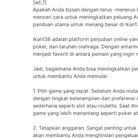
[ad_1]
Apakah Anda bosan dengan terus -menerus k
mencari cara untuk meningkatkan peluang And
panduan utama untuk menang besar di Ikan1
Ikan138 adalah platform perjudian online y
poker, dan taruhan olahraga. Dengan antarm
menjadi favorit di antara pemain yang ingin
Jadi, bagaimana Anda bisa meningkatkan pel
untuk membantu Anda memulai:
1. Pilih game yang tepat: Sebelum Anda mula
dengan tingkat keterampilan dan preferensi
sederhana seperti slot atau roulette. Saat 
game yang lebih menantang seperti poker at
2. Tetapkan anggaran: Sangat penting untuk
akan membantu Anda menghindari pengeluara