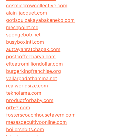
cosmiccrowcollective.com
alain-jacquet.com
gotisouizakayabakeneko.com
meshpoint.me
spongebob.net
busyboxintl.com
auttayanratchapak.com
postcoffeebarva.com
elteatromilliondollar.com
burgerkingfranchise.org
vallarpadathamma.net
realworldsize.com
teknolama.com
productforbaby.com
orb-z.com
fosterscoachhousetavern.com
mesasdecultivoonline.com
boilersnbits.com