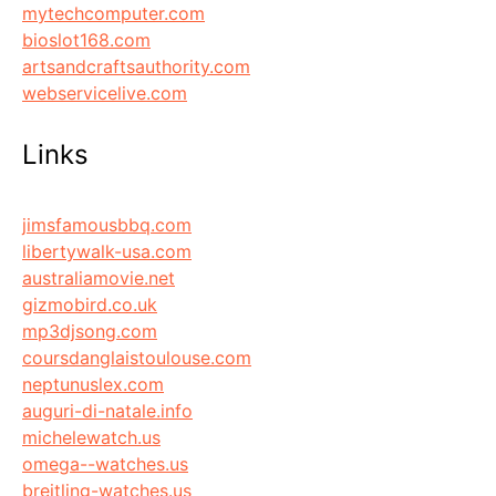
mytechcomputer.com
bioslot168.com
artsandcraftsauthority.com
webservicelive.com
Links
jimsfamousbbq.com
libertywalk-usa.com
australiamovie.net
gizmobird.co.uk
mp3djsong.com
coursdanglaistoulouse.com
neptunuslex.com
auguri-di-natale.info
michelewatch.us
omega--watches.us
breitling-watches.us