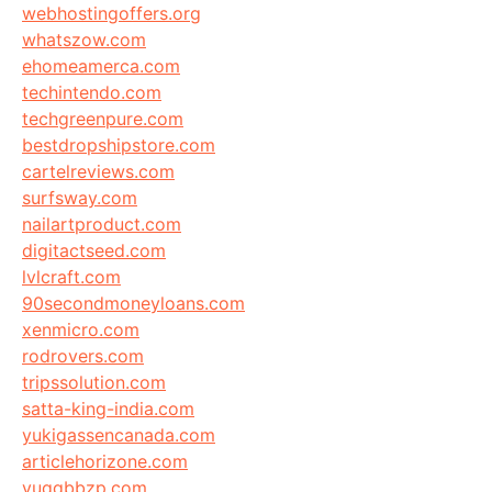
webhostingoffers.org
whatszow.com
ehomeamerca.com
techintendo.com
techgreenpure.com
bestdropshipstore.com
cartelreviews.com
surfsway.com
nailartproduct.com
digitactseed.com
lvlcraft.com
90secondmoneyloans.com
xenmicro.com
rodrovers.com
tripssolution.com
satta-king-india.com
yukigassencanada.com
articlehorizone.com
yuqqbbzp.com