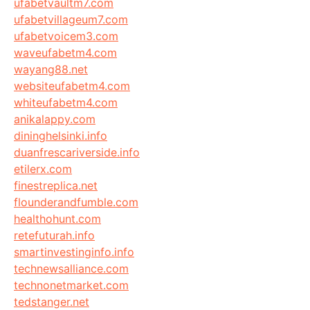
ufabetvaultm7.com
ufabetvillageum7.com
ufabetvoicem3.com
waveufabetm4.com
wayang88.net
websiteufabetm4.com
whiteufabetm4.com
anikalappy.com
dininghelsinki.info
duanfrescariverside.info
etilerx.com
finestreplica.net
flounderandfumble.com
healthohunt.com
retefuturah.info
smartinvestinginfo.info
technewsalliance.com
technonetmarket.com
tedstanger.net