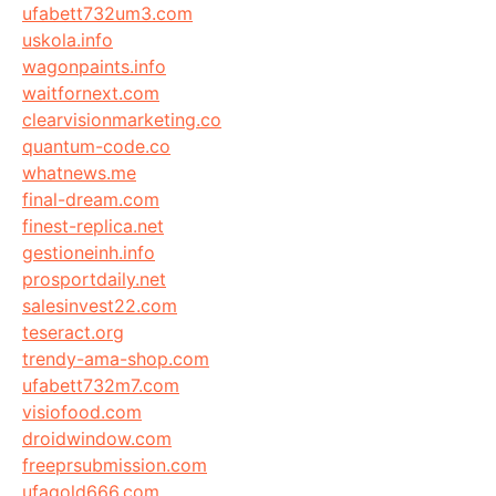
ufabett732um3.com
uskola.info
wagonpaints.info
waitfornext.com
clearvisionmarketing.co
quantum-code.co
whatnews.me
final-dream.com
finest-replica.net
gestioneinh.info
prosportdaily.net
salesinvest22.com
teseract.org
trendy-ama-shop.com
ufabett732m7.com
visiofood.com
droidwindow.com
freeprsubmission.com
ufagold666.com