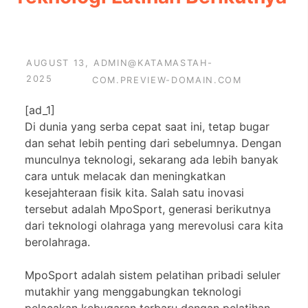
AUGUST 13,
ADMIN@KATAMASTAH-
2025
COM.PREVIEW-DOMAIN.COM
[ad_1]
Di dunia yang serba cepat saat ini, tetap bugar
dan sehat lebih penting dari sebelumnya. Dengan
munculnya teknologi, sekarang ada lebih banyak
cara untuk melacak dan meningkatkan
kesejahteraan fisik kita. Salah satu inovasi
tersebut adalah MpoSport, generasi berikutnya
dari teknologi olahraga yang merevolusi cara kita
berolahraga.
MpoSport adalah sistem pelatihan pribadi seluler
mutakhir yang menggabungkan teknologi
pelacakan kebugaran terbaru dengan pelatihan