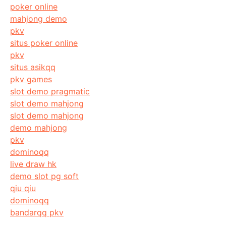
poker online
mahjong demo
pkv
situs poker online
pkv
situs asikqq
pkv games
slot demo pragmatic
slot demo mahjong
slot demo mahjong
demo mahjong
pkv
dominoqq
live draw hk
demo slot pg soft
qiu qiu
dominoqq
bandarqq pkv