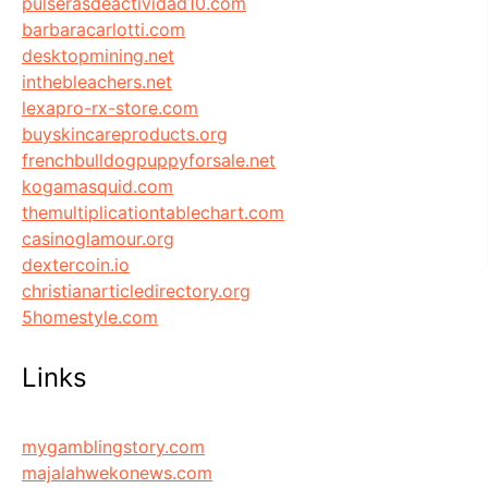
pulserasdeactividad10.com
barbaracarlotti.com
desktopmining.net
inthebleachers.net
lexapro-rx-store.com
buyskincareproducts.org
frenchbulldogpuppyforsale.net
kogamasquid.com
themultiplicationtablechart.com
casinoglamour.org
dextercoin.io
christianarticledirectory.org
5homestyle.com
Links
mygamblingstory.com
majalahwekonews.com