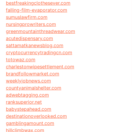
bestfreakingclothesever.com
falling-film-evaporator.com
sumuslawfirm.com
nursingprowriters.com
greenmountainthreadwear.com
acutedispensary.com
sattamatkanewsblog.com
cryptocurrencytradingcn.com
totowaz.com
charlestonwipesettlement.com
brandfollowmarket.com
weeklyjobnews.com
countyanimalshelter.com
adwebtagging.com
ranksuperior.net
babystepahead.com
destinationoverlooked.com
gamblingamount.com
hillclimbwax.com