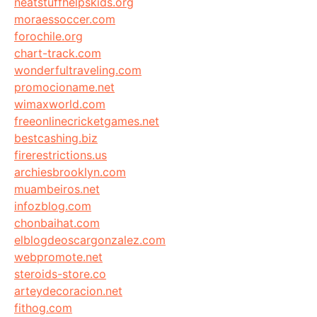
neatstuffhelpskids.org
moraessoccer.com
forochile.org
chart-track.com
wonderfultraveling.com
promocioname.net
wimaxworld.com
freeonlinecricketgames.net
bestcashing.biz
firerestrictions.us
archiesbrooklyn.com
muambeiros.net
infozblog.com
chonbaihat.com
elblogdeoscargonzalez.com
webpromote.net
steroids-store.co
arteydecoracion.net
fithog.com