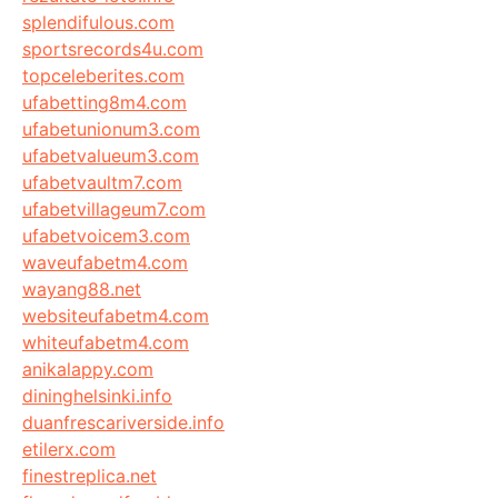
splendifulous.com
sportsrecords4u.com
topceleberites.com
ufabetting8m4.com
ufabetunionum3.com
ufabetvalueum3.com
ufabetvaultm7.com
ufabetvillageum7.com
ufabetvoicem3.com
waveufabetm4.com
wayang88.net
websiteufabetm4.com
whiteufabetm4.com
anikalappy.com
dininghelsinki.info
duanfrescariverside.info
etilerx.com
finestreplica.net