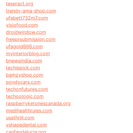
teseract.org
trendy-ama-shop.com
ufabett732m7.com
visiofood.com
droidwindow.com
freeprsubmission.com
ufagold666.com
myinteriorblog.com
bnewsindia.com
techiepick.com
bamzyshop.com
pondycars.com
techonfutures.com
techoologic.com
raspberryketonescanada.org
medihealthrules.com
usathrill.com
vshapedental.com
canfandalucia.org