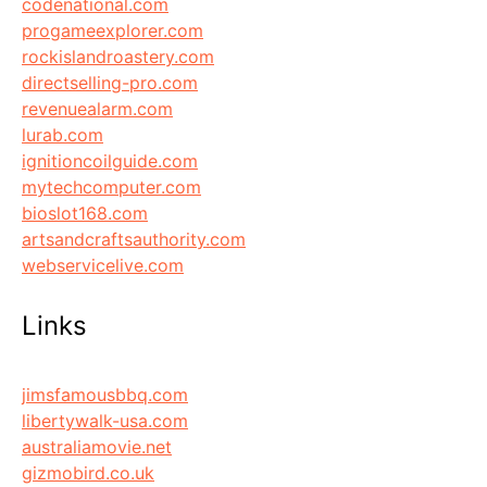
codenational.com
progameexplorer.com
rockislandroastery.com
directselling-pro.com
revenuealarm.com
lurab.com
ignitioncoilguide.com
mytechcomputer.com
bioslot168.com
artsandcraftsauthority.com
webservicelive.com
Links
jimsfamousbbq.com
libertywalk-usa.com
australiamovie.net
gizmobird.co.uk