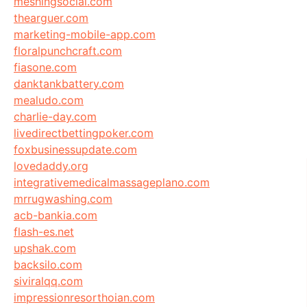
meshingsocial.com
thearguer.com
marketing-mobile-app.com
floralpunchcraft.com
fiasone.com
danktankbattery.com
mealudo.com
charlie-day.com
livedirectbettingpoker.com
foxbusinessupdate.com
lovedaddy.org
integrativemedicalmassageplano.com
mrrugwashing.com
acb-bankia.com
flash-es.net
upshak.com
backsilo.com
siviralqq.com
impressionresorthoian.com