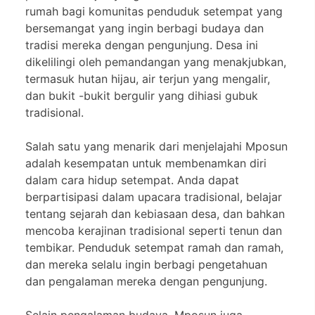
rumah bagi komunitas penduduk setempat yang
bersemangat yang ingin berbagi budaya dan
tradisi mereka dengan pengunjung. Desa ini
dikelilingi oleh pemandangan yang menakjubkan,
termasuk hutan hijau, air terjun yang mengalir,
dan bukit -bukit bergulir yang dihiasi gubuk
tradisional.
Salah satu yang menarik dari menjelajahi Mposun
adalah kesempatan untuk membenamkan diri
dalam cara hidup setempat. Anda dapat
berpartisipasi dalam upacara tradisional, belajar
tentang sejarah dan kebiasaan desa, dan bahkan
mencoba kerajinan tradisional seperti tenun dan
tembikar. Penduduk setempat ramah dan ramah,
dan mereka selalu ingin berbagi pengetahuan
dan pengalaman mereka dengan pengunjung.
Selain pengalaman budaya, Mposun juga