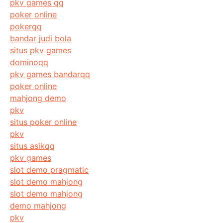
pkv games qq
poker online
pokerqq
bandar judi bola
situs pkv games
dominoqq
pkv games bandarqq
poker online
mahjong demo
pkv
situs poker online
pkv
situs asikqq
pkv games
slot demo pragmatic
slot demo mahjong
slot demo mahjong
demo mahjong
pkv