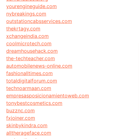
yourengineguide.com
nybreakings.com
outstationcabsservices.com
thekrtagy.com
xchangeindia.com
coolmicrotech.com
dreamhousehack.com
the-techteacher.com
automobilenews-online.com
fashionalltimes.com
totaldigitalforum.com
technoarmaan.com
empresasposicionamientoweb.com
tonybestcosmetics.com
buzznc.com
fxjoiner.com
skinbykindra.com
alltherageface.com