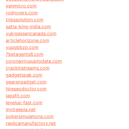
xenmicro.com
rodrovers.com
tripssolution.com
satta-king-india.com
yukigassencanada.com
articlehorizone.com
yuqqbbzp.com
7betagents6.com
coronavirusuptodate.com
crackinstreams.com
gadgetspak.com
gearsngadget.com
hireseodoctor.com
lapsfit.com
levelup-fast.com
mytreepla.net
pokersimulations.com
replicamanufactory.net