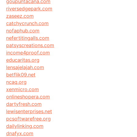
goupuntacana.com
riversedgepark.com
zaseez.com
catchycrunch.com
nofaphub.com
nefertitingalls.com
patsyscreations.com
income4proof.com
educaritas.org
lensajelajah.com
betflik09.net
ncaq.org
xenmicro.com
onlineshopera.com
dartyfresh.com
lewisenterprises.net
pcsoftwarefree.org
dailylinking.com
dnafyx.com