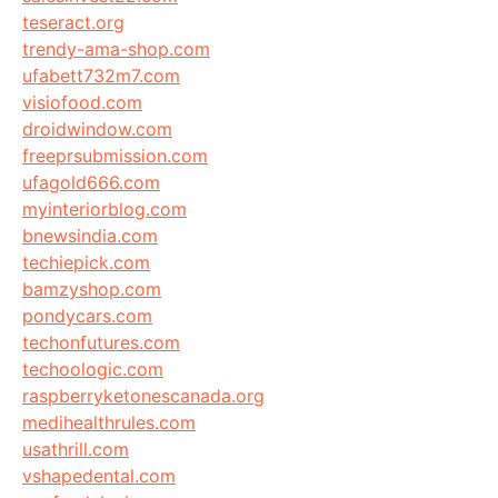
teseract.org
trendy-ama-shop.com
ufabett732m7.com
visiofood.com
droidwindow.com
freeprsubmission.com
ufagold666.com
myinteriorblog.com
bnewsindia.com
techiepick.com
bamzyshop.com
pondycars.com
techonfutures.com
techoologic.com
raspberryketonescanada.org
medihealthrules.com
usathrill.com
vshapedental.com