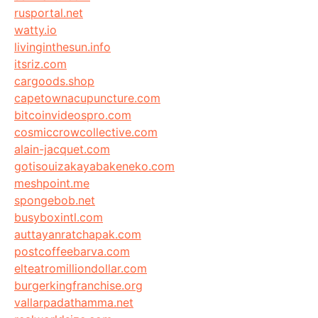
rusportal.net
watty.io
livinginthesun.info
itsriz.com
cargoods.shop
capetownacupuncture.com
bitcoinvideospro.com
cosmiccrowcollective.com
alain-jacquet.com
gotisouizakayabakeneko.com
meshpoint.me
spongebob.net
busyboxintl.com
auttayanratchapak.com
postcoffeebarva.com
elteatromilliondollar.com
burgerkingfranchise.org
vallarpadathamma.net