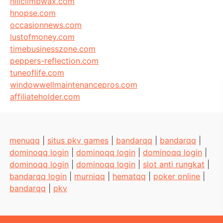
hillclimbwax.com
hnopse.com
occasionnews.com
lustofmoney.com
timebusinesszone.com
peppers-reflection.com
tuneoflife.com
windowwellmaintenancepros.com
affiliateholder.com
menuqq
|
situs pkv games
|
bandarqq
|
bandarqq
|
dominoqq login
|
dominoqq login
|
dominoqq login
|
dominoqq login
|
dominoqq login
|
slot anti rungkat
|
bandarqq login
|
murniqq
|
hematqq
|
poker online
|
bandarqq
|
pkv