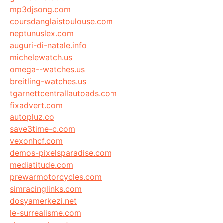
mp3djsong.com
coursdanglaistoulouse.com
neptunuslex.com
auguri-di-natale.info
michelewatch.us
omega--watches.us
breitling-watches.us
tgarnettcentrallautoads.com
fixadvert.com
autopluz.co
save3time-c.com
vexonhcf.com
demos-pixelsparadise.com
mediatitude.com
prewarmotorcycles.com
simracinglinks.com
dosyamerkezi.net
le-surrealisme.com