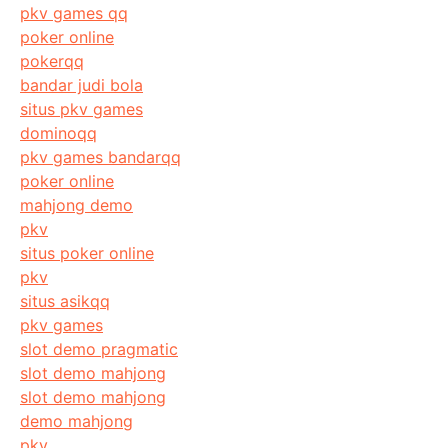
pkv games qq
poker online
pokerqq
bandar judi bola
situs pkv games
dominoqq
pkv games bandarqq
poker online
mahjong demo
pkv
situs poker online
pkv
situs asikqq
pkv games
slot demo pragmatic
slot demo mahjong
slot demo mahjong
demo mahjong
pkv