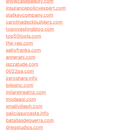
showcasebeauty.com
insurancepolicyexpert.com
statkeycompany.com
carolinadeckbuilders.com
topinvestingblog.com
top50tools.com
the-rep.com
saltyfranks.com
annerani.com
jazzatude.com
0022pa.com
zeroshare.info
bilesinc.com
milaretreatnz.com
modaagi.com
smallvilleph.com
galiciasuroeste.info
batallasdeguerra.com
dregstudios.com