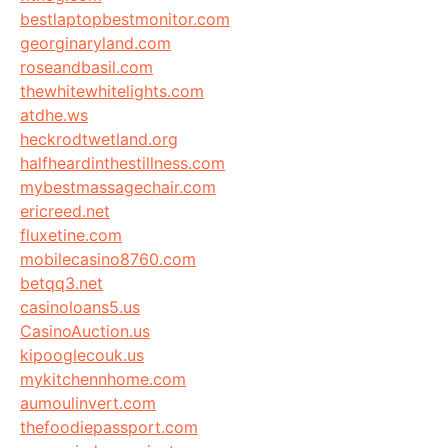
bestlaptopbestmonitor.com
georginaryland.com
roseandbasil.com
thewhitewhitelights.com
atdhe.ws
heckrodtwetland.org
halfheardinthestillness.com
mybestmassagechair.com
ericreed.net
fluxetine.com
mobilecasino8760.com
betqq3.net
casinoloans5.us
CasinoAuction.us
kipooglecouk.us
mykitchennhome.com
aumoulinvert.com
thefoodiepassport.com