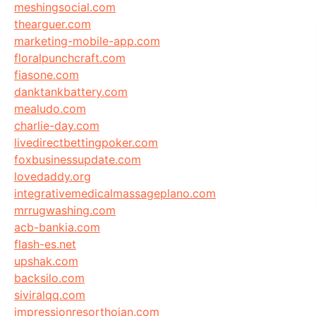
meshingsocial.com
thearguer.com
marketing-mobile-app.com
floralpunchcraft.com
fiasone.com
danktankbattery.com
mealudo.com
charlie-day.com
livedirectbettingpoker.com
foxbusinessupdate.com
lovedaddy.org
integrativemedicalmassageplano.com
mrrugwashing.com
acb-bankia.com
flash-es.net
upshak.com
backsilo.com
siviralqq.com
impressionresorthoian.com