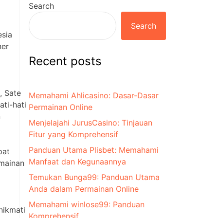
Search
Search
esia
ner
Recent posts
, Sate
Memahami Ahlicasino: Dasar-Dasar
ti-hati
Permainan Online
n
Menjelajahi JurusCasino: Tinjauan
Fitur yang Komprehensif
Panduan Utama Plisbet: Memahami
pat
Manfaat dan Kegunaannya
rmainan
Temukan Bunga99: Panduan Utama
Anda dalam Permainan Online
Memahami winlose99: Panduan
nikmati
Komprehensif