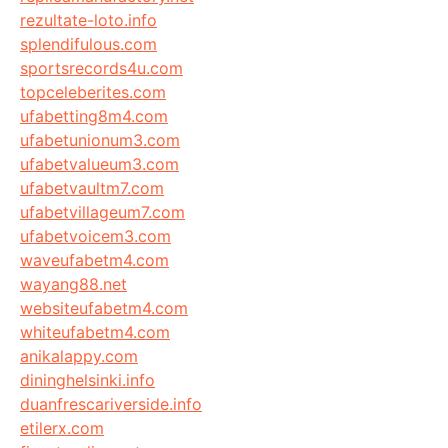
rezultate-loto.info
splendifulous.com
sportsrecords4u.com
topceleberites.com
ufabetting8m4.com
ufabetunionum3.com
ufabetvalueum3.com
ufabetvaultm7.com
ufabetvillageum7.com
ufabetvoicem3.com
waveufabetm4.com
wayang88.net
websiteufabetm4.com
whiteufabetm4.com
anikalappy.com
dininghelsinki.info
duanfrescariverside.info
etilerx.com