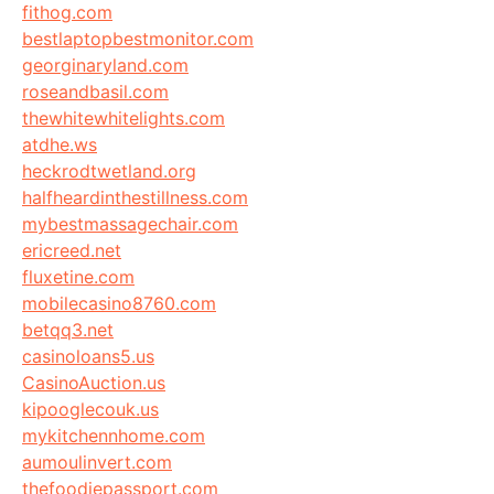
fithog.com
bestlaptopbestmonitor.com
georginaryland.com
roseandbasil.com
thewhitewhitelights.com
atdhe.ws
heckrodtwetland.org
halfheardinthestillness.com
mybestmassagechair.com
ericreed.net
fluxetine.com
mobilecasino8760.com
betqq3.net
casinoloans5.us
CasinoAuction.us
kipooglecouk.us
mykitchennhome.com
aumoulinvert.com
thefoodiepassport.com