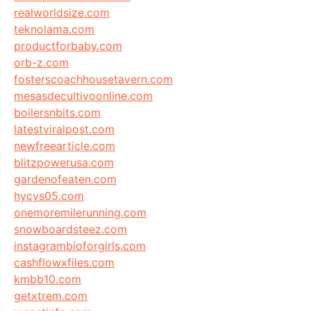
realworldsize.com
teknolama.com
productforbaby.com
orb-z.com
fosterscoachhousetavern.com
mesasdecultivoonline.com
boilersnbits.com
latestviralpost.com
newfreearticle.com
blitzpowerusa.com
gardenofeaten.com
hycys05.com
onemoremilerunning.com
snowboardsteez.com
instagrambioforgirls.com
cashflowxfiles.com
kmbb10.com
getxtrem.com