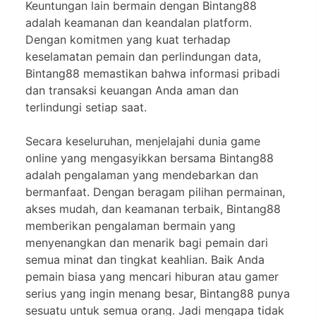
Keuntungan lain bermain dengan Bintang88
adalah keamanan dan keandalan platform.
Dengan komitmen yang kuat terhadap
keselamatan pemain dan perlindungan data,
Bintang88 memastikan bahwa informasi pribadi
dan transaksi keuangan Anda aman dan
terlindungi setiap saat.
Secara keseluruhan, menjelajahi dunia game
online yang mengasyikkan bersama Bintang88
adalah pengalaman yang mendebarkan dan
bermanfaat. Dengan beragam pilihan permainan,
akses mudah, dan keamanan terbaik, Bintang88
memberikan pengalaman bermain yang
menyenangkan dan menarik bagi pemain dari
semua minat dan tingkat keahlian. Baik Anda
pemain biasa yang mencari hiburan atau gamer
serius yang ingin menang besar, Bintang88 punya
sesuatu untuk semua orang. Jadi mengapa tidak