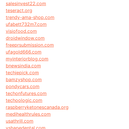
salesinvest22.com
teseract.org
trendy-ama-shop.com
ufabett732m7.com
visiofood.com
droidwindow.com
freeprsubmission.com
ufagold666.com
myinteriorblog.com
bnewsindia.com
techiepick.com
bamzyshop.com
pondycars.com
techonfutures.com
techoologic.com
raspberryketonescanada.org
medihealthrules.com
usathrill.com
vshapedental.com