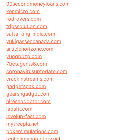
90secondmoneyloans.com
xenmicro.com
rodrovers.com
tripssolution.com
satta-king-india.com
yukigassencanada.com
articlehorizone.com
yuqqbbzp.com
7betagents6.com
coronavirusuptodate.com
crackinstreams.com
gadgetspak.com
gearsngadget.com
hireseodoctor.com
lapsfit.com
levelup-fast.com
mytreepla.net
pokersimulations.com
replicamanufactory.net