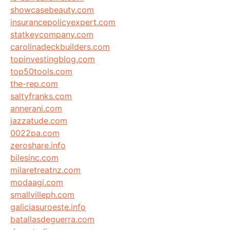
showcasebeauty.com
insurancepolicyexpert.com
statkeycompany.com
carolinadeckbuilders.com
topinvestingblog.com
top50tools.com
the-rep.com
saltyfranks.com
annerani.com
jazzatude.com
0022pa.com
zeroshare.info
bilesinc.com
milaretreatnz.com
modaagi.com
smallvilleph.com
galiciasuroeste.info
batallasdeguerra.com