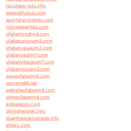
rezultate-loto.info
splendifulous.com
sportsrecords4u.com
topceleberites.com
ufabetting8m4.com
ufabetunionum3.com
ufabetvalueum3.com
ufabetvaultm7.com
ufabetvillageum7.com
ufabetvoicem3.com
waveufabetm4.com
wayang88.net
websiteufabetm4.com
whiteufabetm4.com
anikalappy.com
dininghelsinki.info
duanfrescariverside.info
etilerx.com