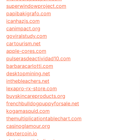
superwindowproject.com
papibakigrafo.com
icanhazjs.com
canimpact.org
goviralstudy.com
cartourism.net
apple-cores.com
pulserasdeactividad10.com
barbaracarlotti.com
desktopmining.net
inthebleachers.net
lexapro-rx-store.com
buyskincareproducts.org
frenchbulldogpuppyforsale.net
kogamasquid.com
themultiplicationtablechart.com
casinoglamour.org
dextercoin.io