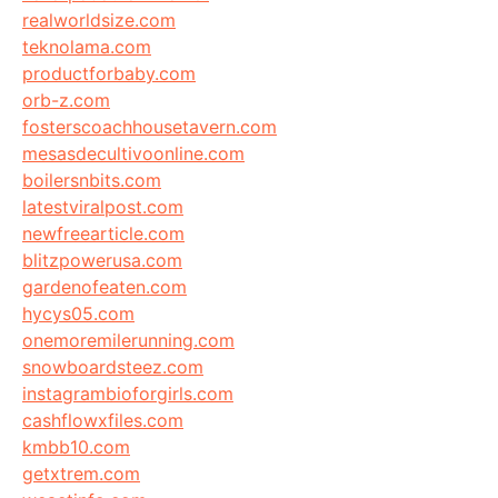
realworldsize.com
teknolama.com
productforbaby.com
orb-z.com
fosterscoachhousetavern.com
mesasdecultivoonline.com
boilersnbits.com
latestviralpost.com
newfreearticle.com
blitzpowerusa.com
gardenofeaten.com
hycys05.com
onemoremilerunning.com
snowboardsteez.com
instagrambioforgirls.com
cashflowxfiles.com
kmbb10.com
getxtrem.com