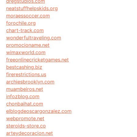
dregstudios.com
neatstuffhelpskids.org
moraessoccer.com
forochile.org
chart-track.com
wonderfultraveling.com
promocioname.net
wimaxworld.com
freeonlinecricketgames.net
bestcashing.biz
firerestrictions.us
archiesbrooklyn.com
muambeiros.net
infozblog.com
chonbaihat.com
elblogdeoscargonzalez.com
webpromote.net
steroids-store.co
arteydecoracion.net