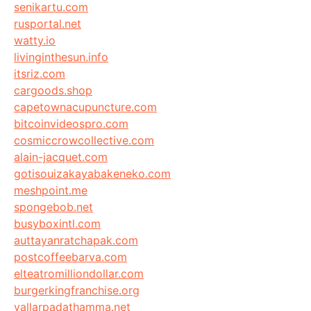
senikartu.com
rusportal.net
watty.io
livinginthesun.info
itsriz.com
cargoods.shop
capetownacupuncture.com
bitcoinvideospro.com
cosmiccrowcollective.com
alain-jacquet.com
gotisouizakayabakeneko.com
meshpoint.me
spongebob.net
busyboxintl.com
auttayanratchapak.com
postcoffeebarva.com
elteatromilliondollar.com
burgerkingfranchise.org
vallarpadathamma.net