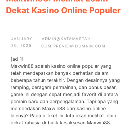
Dekat Kasino Online Populer
JANUARY
ADMIN@KATAMASTAH-
20, 2025
COM.PREVIEW-DOMAIN.COM
[ad_1]
Maxwin88 adalah kasino online populer yang
telah mendapatkan banyak perhatian dalam
beberapa tahun terakhir. Dengan desainnya yang
ramping, beragam permainan, dan bonus besar,
game ini dengan cepat menjadi favorit di antara
pemain baru dan berpengalaman. Tapi apa yang
membedakan Maxwin88 dari kasino online
lainnya? Pada artikel ini, kita akan melihat lebih
dekat rahasia di balik kesuksesan Maxwin88.