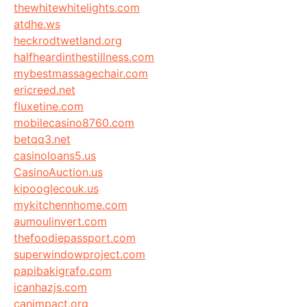
thewhitewhitelights.com
atdhe.ws
heckrodtwetland.org
halfheardinthestillness.com
mybestmassagechair.com
ericreed.net
fluxetine.com
mobilecasino8760.com
betqq3.net
casinoloans5.us
CasinoAuction.us
kipooglecouk.us
mykitchennhome.com
aumoulinvert.com
thefoodiepassport.com
superwindowproject.com
papibakigrafo.com
icanhazjs.com
canimpact.org