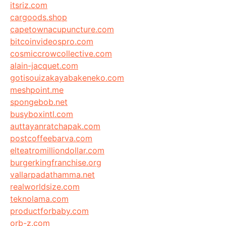
itsriz.com
cargoods.shop
capetownacupuncture.com
bitcoinvideospro.com
cosmiccrowcollective.com
alain-jacquet.com
gotisouizakayabakeneko.com
meshpoint.me
spongebob.net
busyboxintl.com
auttayanratchapak.com
postcoffeebarva.com
elteatromilliondollar.com
burgerkingfranchise.org
vallarpadathamma.net
realworldsize.com
teknolama.com
productforbaby.com
orb-z.com