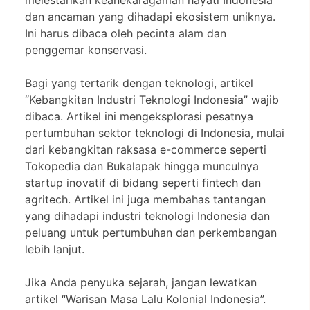
dan ancaman yang dihadapi ekosistem uniknya.
Ini harus dibaca oleh pecinta alam dan
penggemar konservasi.
Bagi yang tertarik dengan teknologi, artikel
“Kebangkitan Industri Teknologi Indonesia” wajib
dibaca. Artikel ini mengeksplorasi pesatnya
pertumbuhan sektor teknologi di Indonesia, mulai
dari kebangkitan raksasa e-commerce seperti
Tokopedia dan Bukalapak hingga munculnya
startup inovatif di bidang seperti fintech dan
agritech. Artikel ini juga membahas tantangan
yang dihadapi industri teknologi Indonesia dan
peluang untuk pertumbuhan dan perkembangan
lebih lanjut.
Jika Anda penyuka sejarah, jangan lewatkan
artikel “Warisan Masa Lalu Kolonial Indonesia”.