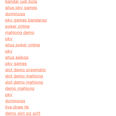
bandar judi bola
situs pkv games
dominoqq
pkv games bandarqq
poker online
mahjong demo
pkv
situs poker online
pkv
situs asikqq
pkv games
slot demo pragmatic
slot demo mahjong
slot demo mahjong
demo mahjong
pkv
dominoqq
live draw hk
demo slot pg soft