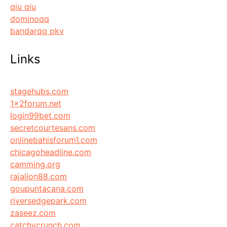
qiu qiu
dominoqq
bandarqq pkv
Links
stagehubs.com
1x2forum.net
login99bet.com
secretcourtesans.com
onlinebahisforum1.com
chicagoheadline.com
camming.org
rajalion88.com
goupuntacana.com
riversedgepark.com
zaseez.com
catchycrunch.com