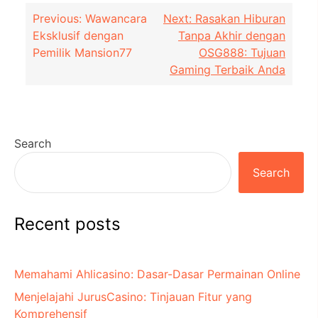
Post
Previous:
Wawancara
Next:
Rasakan Hiburan
Eksklusif dengan
Tanpa Akhir dengan
navigation
Pemilik Mansion77
OSG888: Tujuan
Gaming Terbaik Anda
Search
Search
Recent posts
Memahami Ahlicasino: Dasar-Dasar Permainan Online
Menjelajahi JurusCasino: Tinjauan Fitur yang
Komprehensif