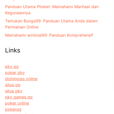
Panduan Utama Plisbet: Memahami Manfaat dan
Kegunaannya
Temukan Bunga99: Panduan Utama Anda dalam
Permainan Online
Memahami winlose99: Panduan Komprehensif
Links
pkv qq
poker pkv
dominoqq online
situs qq
situs pkv
pkv games qq
poker online
pokerqq