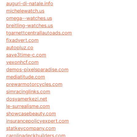
auguri-di-natale.info
michelewatch.us
omega--watches.us
breitling-watches.us
tgarnettcentrallautoads.com
fixadvert.com
autopluz.co
save3time-c.com
vexonhcf.com
demos-pixelsparadise.com
mediatitude.com
prewarmotorcycles.com
simracinglinks.com
dosyamerkezi.net
le-surrealisme.com
showcasebeauty.com
insurancepolicyexpert.com
statkeycompany.com
carolinadeckbuilders.com