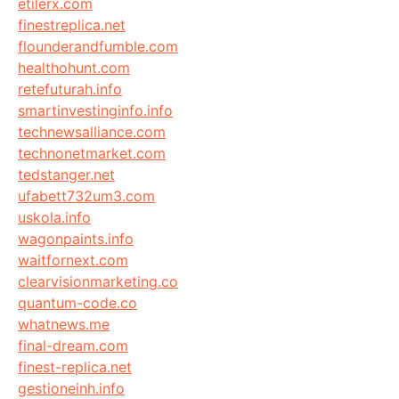
etilerx.com
finestreplica.net
flounderandfumble.com
healthohunt.com
retefuturah.info
smartinvestinginfo.info
technewsalliance.com
technonetmarket.com
tedstanger.net
ufabett732um3.com
uskola.info
wagonpaints.info
waitfornext.com
clearvisionmarketing.co
quantum-code.co
whatnews.me
final-dream.com
finest-replica.net
gestioneinh.info