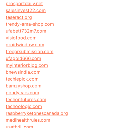
prosportdaily.net
salesinvest22.com
teseract.org
trendy-ama-shop.com
ufabett732m7.com
visiofood.com
droidwindow.com
freeprsubmission.com
ufagold666.com
myinteriorblog.com
bnewsindia.com
techiepick.com
bamzyshop.com
pondycars.com
techonfutures.com
techoologic.com
raspberryketonescanada.org
medihealthrules.com
usathrill.com