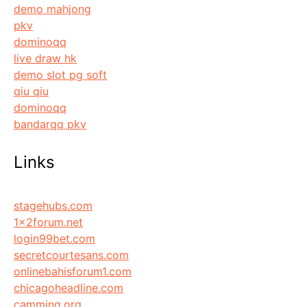
demo mahjong
pkv
dominoqq
live draw hk
demo slot pg soft
qiu qiu
dominoqq
bandarqq pkv
Links
stagehubs.com
1x2forum.net
login99bet.com
secretcourtesans.com
onlinebahisforum1.com
chicagoheadline.com
camming.org