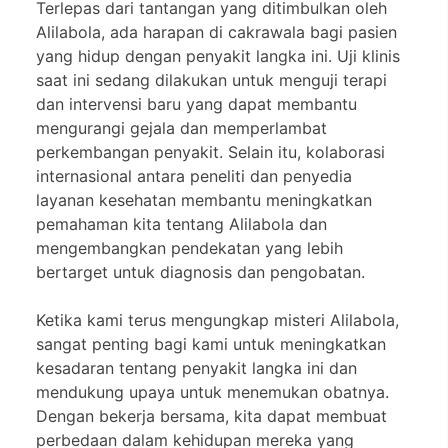
Terlepas dari tantangan yang ditimbulkan oleh
Alilabola, ada harapan di cakrawala bagi pasien
yang hidup dengan penyakit langka ini. Uji klinis
saat ini sedang dilakukan untuk menguji terapi
dan intervensi baru yang dapat membantu
mengurangi gejala dan memperlambat
perkembangan penyakit. Selain itu, kolaborasi
internasional antara peneliti dan penyedia
layanan kesehatan membantu meningkatkan
pemahaman kita tentang Alilabola dan
mengembangkan pendekatan yang lebih
bertarget untuk diagnosis dan pengobatan.
Ketika kami terus mengungkap misteri Alilabola,
sangat penting bagi kami untuk meningkatkan
kesadaran tentang penyakit langka ini dan
mendukung upaya untuk menemukan obatnya.
Dengan bekerja bersama, kita dapat membuat
perbedaan dalam kehidupan mereka yang