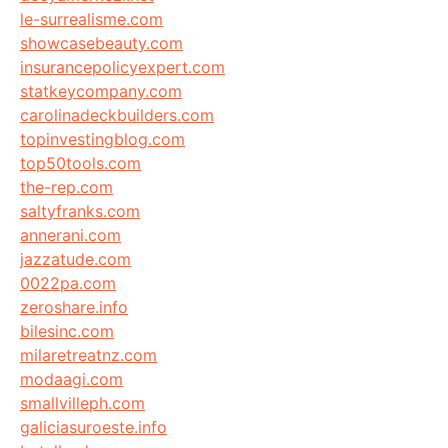
le-surrealisme.com
showcasebeauty.com
insurancepolicyexpert.com
statkeycompany.com
carolinadeckbuilders.com
topinvestingblog.com
top50tools.com
the-rep.com
saltyfranks.com
annerani.com
jazzatude.com
0022pa.com
zeroshare.info
bilesinc.com
milaretreatnz.com
modaagi.com
smallvilleph.com
galiciasuroeste.info