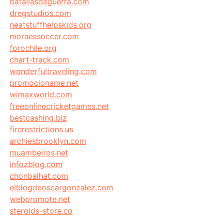
batallasdeguerra.com
dregstudios.com
neatstuffhelpskids.org
moraessoccer.com
forochile.org
chart-track.com
wonderfultraveling.com
promocioname.net
wimaxworld.com
freeonlinecricketgames.net
bestcashing.biz
firerestrictions.us
archiesbrooklyn.com
muambeiros.net
infozblog.com
chonbaihat.com
elblogdeoscargonzalez.com
webpromote.net
steroids-store.co