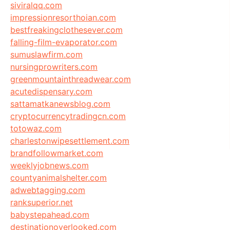
siviralqq.com
impressionresorthoian.com
bestfreakingclothesever.com
falling-film-evaporator.com
sumuslawfirm.com
nursingprowriters.com
greenmountainthreadwear.com
acutedispensary.com
sattamatkanewsblog.com
cryptocurrencytradingcn.com
totowaz.com
charlestonwipesettlement.com
brandfollowmarket.com
weeklyjobnews.com
countyanimalshelter.com
adwebtagging.com
ranksuperior.net
babystepahead.com
destinationoverlooked.com