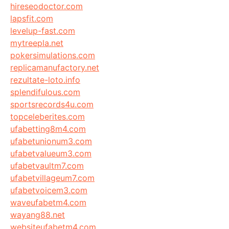
hireseodoctor.com
lapsfit.com
levelup-fast.com
mytreepla.net
pokersimulations.com
replicamanufactory.net
rezultate-loto.info
splendifulous.com
sportsrecords4u.com
topceleberites.com
ufabetting8m4.com
ufabetunionum3.com
ufabetvalueum3.com
ufabetvaultm7.com
ufabetvillageum7.com
ufabetvoicem3.com
waveufabetm4.com
wayang88.net
websiteufabetm4.com