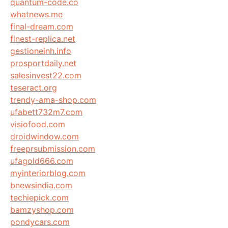
quantum-code.co
whatnews.me
final-dream.com
finest-replica.net
gestioneinh.info
prosportdaily.net
salesinvest22.com
teseract.org
trendy-ama-shop.com
ufabett732m7.com
visiofood.com
droidwindow.com
freeprsubmission.com
ufagold666.com
myinteriorblog.com
bnewsindia.com
techiepick.com
bamzyshop.com
pondycars.com