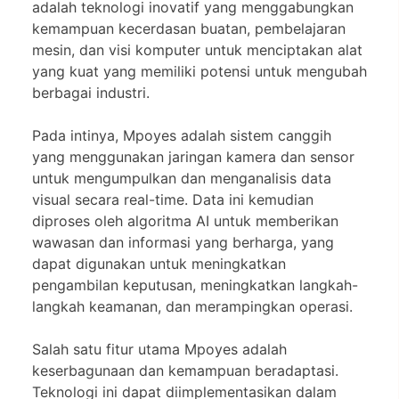
adalah teknologi inovatif yang menggabungkan
kemampuan kecerdasan buatan, pembelajaran
mesin, dan visi komputer untuk menciptakan alat
yang kuat yang memiliki potensi untuk mengubah
berbagai industri.
Pada intinya, Mpoyes adalah sistem canggih
yang menggunakan jaringan kamera dan sensor
untuk mengumpulkan dan menganalisis data
visual secara real-time. Data ini kemudian
diproses oleh algoritma AI untuk memberikan
wawasan dan informasi yang berharga, yang
dapat digunakan untuk meningkatkan
pengambilan keputusan, meningkatkan langkah-
langkah keamanan, dan merampingkan operasi.
Salah satu fitur utama Mpoyes adalah
keserbagunaan dan kemampuan beradaptasi.
Teknologi ini dapat diimplementasikan dalam