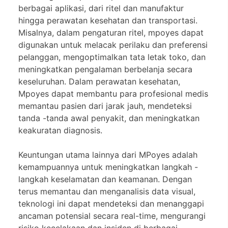
berbagai aplikasi, dari ritel dan manufaktur
hingga perawatan kesehatan dan transportasi.
Misalnya, dalam pengaturan ritel, mpoyes dapat
digunakan untuk melacak perilaku dan preferensi
pelanggan, mengoptimalkan tata letak toko, dan
meningkatkan pengalaman berbelanja secara
keseluruhan. Dalam perawatan kesehatan,
Mpoyes dapat membantu para profesional medis
memantau pasien dari jarak jauh, mendeteksi
tanda -tanda awal penyakit, dan meningkatkan
keakuratan diagnosis.
Keuntungan utama lainnya dari MPoyes adalah
kemampuannya untuk meningkatkan langkah -
langkah keselamatan dan keamanan. Dengan
terus memantau dan menganalisis data visual,
teknologi ini dapat mendeteksi dan menanggapi
ancaman potensial secara real-time, mengurangi
risiko kecelakaan dan insiden di berbagai