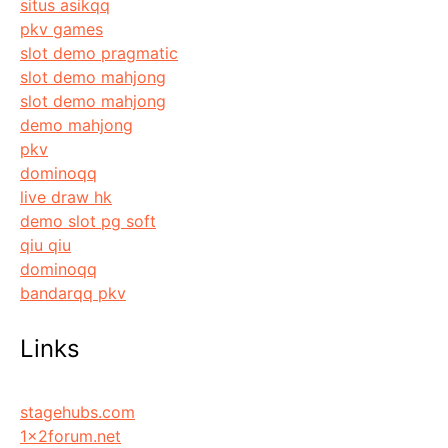
situs asikqq
pkv games
slot demo pragmatic
slot demo mahjong
slot demo mahjong
demo mahjong
pkv
dominoqq
live draw hk
demo slot pg soft
qiu qiu
dominoqq
bandarqq pkv
Links
stagehubs.com
1x2forum.net