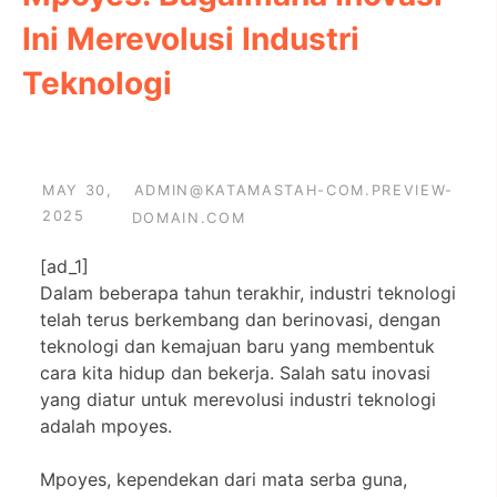
Ini Merevolusi Industri
Teknologi
MAY 30,
ADMIN@KATAMASTAH-COM.PREVIEW-
2025
DOMAIN.COM
[ad_1]
Dalam beberapa tahun terakhir, industri teknologi
telah terus berkembang dan berinovasi, dengan
teknologi dan kemajuan baru yang membentuk
cara kita hidup dan bekerja. Salah satu inovasi
yang diatur untuk merevolusi industri teknologi
adalah mpoyes.
Mpoyes, kependekan dari mata serba guna,