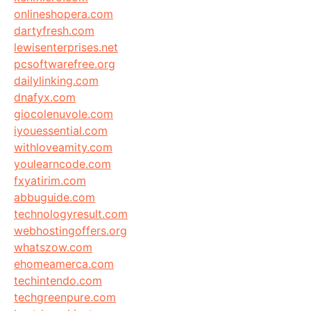
onlineshopera.com
dartyfresh.com
lewisenterprises.net
pcsoftwarefree.org
dailylinking.com
dnafyx.com
giocolenuvole.com
iyouessential.com
withloveamity.com
youlearncode.com
fxyatirim.com
abbuguide.com
technologyresult.com
webhostingoffers.org
whatszow.com
ehomeamerca.com
techintendo.com
techgreenpure.com