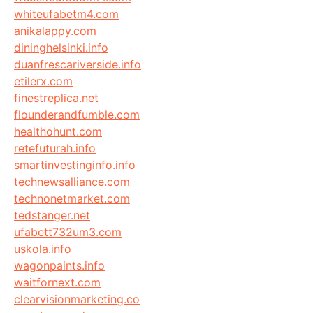
whiteufabetm4.com
anikalappy.com
dininghelsinki.info
duanfrescariverside.info
etilerx.com
finestreplica.net
flounderandfumble.com
healthohunt.com
retefuturah.info
smartinvestinginfo.info
technewsalliance.com
technonetmarket.com
tedstanger.net
ufabett732um3.com
uskola.info
wagonpaints.info
waitfornext.com
clearvisionmarketing.co