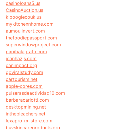
casinoloans5.us
CasinoAuction.us
kipooglecouk.us
mykitchennhome.com
aumoulinvert.com
thefoodiepassport.com
superwindowproject.com
papibakigrafo.com
icanhazjs.com
canimpact.org
goviralstudy.com
cartourism.net
apple-cores.com
pulserasdeactividad10.com
barbaracarlotti.com
desktopmining.net
inthebleachers.net
lexapro-rx-store.com
buyskincareproducts.org