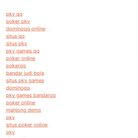
pkv qq
poker pkv
dominoqq online
situs qq
situs pkv
pkv games qq
poker online
pokerqq
bandar judi bola
situs pkv games
dominoqq
pkv games bandarqq
poker online
mahjong demo
pkv
situs poker online
pkv