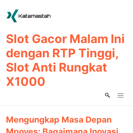
Skip
to
content
Slot Gacor Malam Ini
dengan RTP Tinggi,
Slot Anti Rungkat
X1000
Mengungkap Masa Depan
Mpoyes: Bagaimana Inovasi