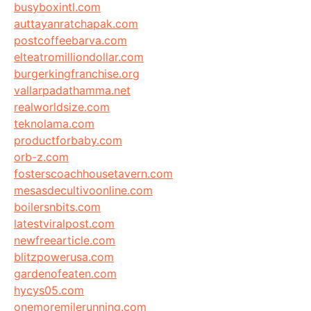
busyboxintl.com
auttayanratchapak.com
postcoffeebarva.com
elteatromilliondollar.com
burgerkingfranchise.org
vallarpadathamma.net
realworldsize.com
teknolama.com
productforbaby.com
orb-z.com
fosterscoachhousetavern.com
mesasdecultivoonline.com
boilersnbits.com
latestviralpost.com
newfreearticle.com
blitzpowerusa.com
gardenofeaten.com
hycys05.com
onemoremilerunning.com