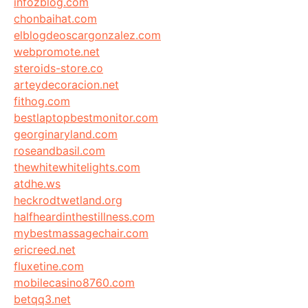
infozblog.com
chonbaihat.com
elblogdeoscargonzalez.com
webpromote.net
steroids-store.co
arteydecoracion.net
fithog.com
bestlaptopbestmonitor.com
georginaryland.com
roseandbasil.com
thewhitewhitelights.com
atdhe.ws
heckrodtwetland.org
halfheardinthestillness.com
mybestmassagechair.com
ericreed.net
fluxetine.com
mobilecasino8760.com
betqq3.net