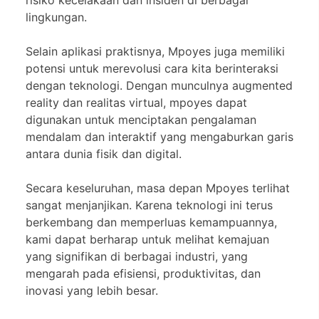
lingkungan.
Selain aplikasi praktisnya, Mpoyes juga memiliki
potensi untuk merevolusi cara kita berinteraksi
dengan teknologi. Dengan munculnya augmented
reality dan realitas virtual, mpoyes dapat
digunakan untuk menciptakan pengalaman
mendalam dan interaktif yang mengaburkan garis
antara dunia fisik dan digital.
Secara keseluruhan, masa depan Mpoyes terlihat
sangat menjanjikan. Karena teknologi ini terus
berkembang dan memperluas kemampuannya,
kami dapat berharap untuk melihat kemajuan
yang signifikan di berbagai industri, yang
mengarah pada efisiensi, produktivitas, dan
inovasi yang lebih besar.