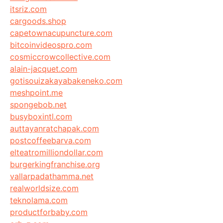
itsriz.com
cargoods.shop
capetownacupuncture.com
bitcoinvideospro.com
cosmiccrowcollective.com
alain-jacquet.com
gotisouizakayabakeneko.com
meshpoint.me
spongebob.net
busyboxintl.com
auttayanratchapak.com
postcoffeebarva.com
elteatromilliondollar.com
burgerkingfranchise.org
vallarpadathamma.net
realworldsize.com
teknolama.com
productforbaby.com