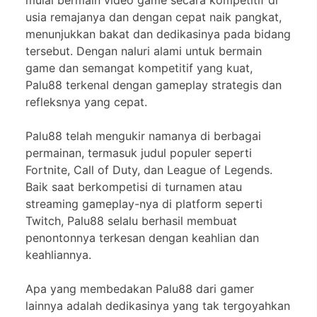
usia remajanya dan dengan cepat naik pangkat,
menunjukkan bakat dan dedikasinya pada bidang
tersebut. Dengan naluri alami untuk bermain
game dan semangat kompetitif yang kuat,
Palu88 terkenal dengan gameplay strategis dan
refleksnya yang cepat.
Palu88 telah mengukir namanya di berbagai
permainan, termasuk judul populer seperti
Fortnite, Call of Duty, dan League of Legends.
Baik saat berkompetisi di turnamen atau
streaming gameplay-nya di platform seperti
Twitch, Palu88 selalu berhasil membuat
penontonnya terkesan dengan keahlian dan
keahliannya.
Apa yang membedakan Palu88 dari gamer
lainnya adalah dedikasinya yang tak tergoyahkan