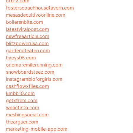
orb-z.com
fosterscoachhousetavern.com
mesasdecultivoonline.com
boilersnbits.com
latestviralpost.com
newfreearticle.com
blitzpowerusa.com
gardenofeaten.com
hycys05.com
onemoremilerunning.com
snowboardsteez.com
instagrambioforgirls.com
cashflowxfiles.com
kmbb10.com
getxtrem.com
weactinfo.com
meshingsocial.com
thearguer.com
marketing-mobile-app.com