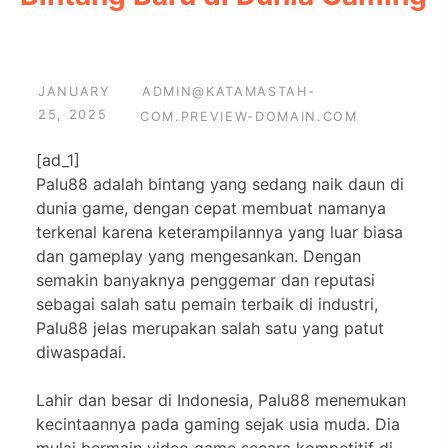
JANUARY
ADMIN@KATAMASTAH-
25, 2025
COM.PREVIEW-DOMAIN.COM
[ad_1]
Palu88 adalah bintang yang sedang naik daun di
dunia game, dengan cepat membuat namanya
terkenal karena keterampilannya yang luar biasa
dan gameplay yang mengesankan. Dengan
semakin banyaknya penggemar dan reputasi
sebagai salah satu pemain terbaik di industri,
Palu88 jelas merupakan salah satu yang patut
diwaspadai.
Lahir dan besar di Indonesia, Palu88 menemukan
kecintaannya pada gaming sejak usia muda. Dia
mulai bermain video game secara kompetitif di