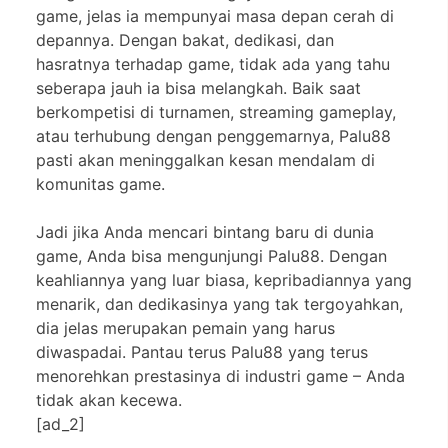
game, jelas ia mempunyai masa depan cerah di
depannya. Dengan bakat, dedikasi, dan
hasratnya terhadap game, tidak ada yang tahu
seberapa jauh ia bisa melangkah. Baik saat
berkompetisi di turnamen, streaming gameplay,
atau terhubung dengan penggemarnya, Palu88
pasti akan meninggalkan kesan mendalam di
komunitas game.
Jadi jika Anda mencari bintang baru di dunia
game, Anda bisa mengunjungi Palu88. Dengan
keahliannya yang luar biasa, kepribadiannya yang
menarik, dan dedikasinya yang tak tergoyahkan,
dia jelas merupakan pemain yang harus
diwaspadai. Pantau terus Palu88 yang terus
menorehkan prestasinya di industri game – Anda
tidak akan kecewa.
[ad_2]