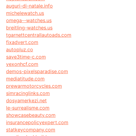
auguri-di-natale.info
michelewatch.us
omega--watches.us
breitling-watches.us
tgarnettcentrallautoads.com
fixadvert.com
autopluz.co
save3time-c.com
vexonhcf.com
demos-pixelsparadise.com
mediatitude.com
prewarmotorcycles.com
simracinglinks.com
dosyamerkezi.net
le-surrealisme.com
showcasebeauty.com
insurancepolicyexpert.com
statkeycompany.com