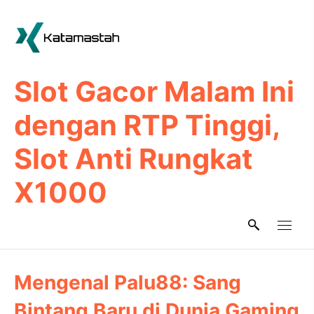
Skip
to
content
Slot Gacor Malam Ini
dengan RTP Tinggi,
Slot Anti Rungkat
X1000
Mengenal Palu88: Sang
Bintang Baru di Dunia Gaming