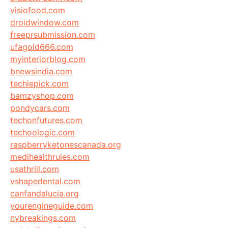
visiofood.com
droidwindow.com
freeprsubmission.com
ufagold666.com
myinteriorblog.com
bnewsindia.com
techiepick.com
bamzyshop.com
pondycars.com
techonfutures.com
techoologic.com
raspberryketonescanada.org
medihealthrules.com
usathrill.com
vshapedental.com
canfandalucia.org
yourengineguide.com
nybreakings.com