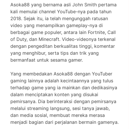
Asoka88 yang bernama asli John Smith pertama
kali memulai channel YouTube-nya pada tahun
2018. Sejak itu, ia telah mengunggah ratusan
video yang menampilkan gameplay-nya di
berbagai game populer, antara lain Fortnite, Call
of Duty, dan Minecraft. Video-videonya terkenal
dengan pengeditan berkualitas tinggi, komentar
yang menghibur, serta tips dan trik yang
bermanfaat untuk sesama gamer.
Yang membedakan Asoka88 dengan YouTuber
gaming lainnya adalah kecintaannya yang tulus
terhadap game yang ia mainkan dan dedikasinya
dalam menciptakan konten yang disukai
pemirsanya. Dia berinteraksi dengan pemirsanya
melalui streaming langsung, sesi tanya jawab,
dan media sosial, membuat mereka merasa
menjadi bagian dari perjalanan bermain gamenya.