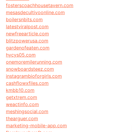
fosterscoachhousetavern.com
mesasdecultivoonline.com
boilersnbits.com
latestviralpost.com
newfreearticle.com
blitzpowerusa.com
gardenofeaten.com
hycys05.com
onemoremilerunning.com
snowboardsteez.com
instagrambioforgirls.com
cashflowxfiles.com
kmbb10.com
getxtrem.com
weactinfo.com
meshingsocial.com
thearguer.com
marketing-mobile-app.com