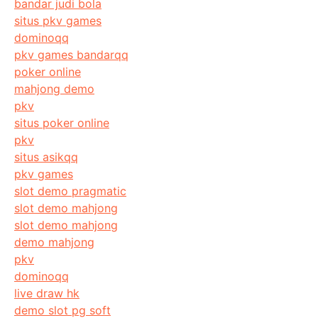
bandar judi bola
situs pkv games
dominoqq
pkv games bandarqq
poker online
mahjong demo
pkv
situs poker online
pkv
situs asikqq
pkv games
slot demo pragmatic
slot demo mahjong
slot demo mahjong
demo mahjong
pkv
dominoqq
live draw hk
demo slot pg soft