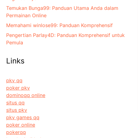
Temukan Bunga99: Panduan Utama Anda dalam
Permainan Online
Memahami winlose99: Panduan Komprehensif
Pengertian Parlay4D: Panduan Komprehensif untuk
Pemula
Links
pkv qq
poker pkv
dominoqq online
situs qq
situs pkv
pkv games qq
poker online
pokerqq