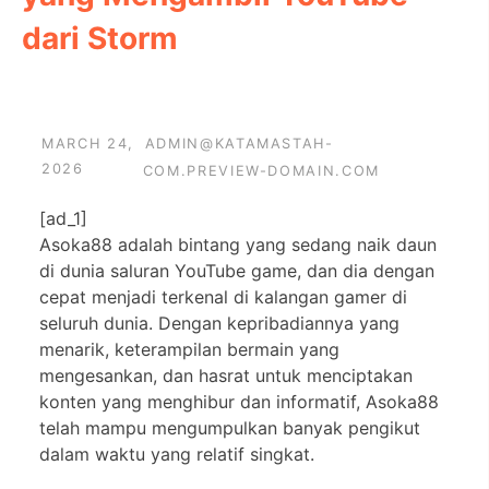
dari Storm
MARCH 24,
ADMIN@KATAMASTAH-
2026
COM.PREVIEW-DOMAIN.COM
[ad_1]
Asoka88 adalah bintang yang sedang naik daun
di dunia saluran YouTube game, dan dia dengan
cepat menjadi terkenal di kalangan gamer di
seluruh dunia. Dengan kepribadiannya yang
menarik, keterampilan bermain yang
mengesankan, dan hasrat untuk menciptakan
konten yang menghibur dan informatif, Asoka88
telah mampu mengumpulkan banyak pengikut
dalam waktu yang relatif singkat.