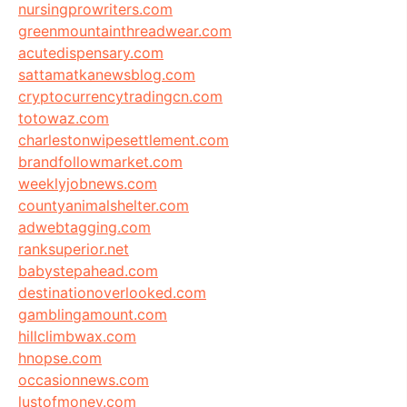
nursingprowriters.com
greenmountainthreadwear.com
acutedispensary.com
sattamatkanewsblog.com
cryptocurrencytradingcn.com
totowaz.com
charlestonwipesettlement.com
brandfollowmarket.com
weeklyjobnews.com
countyanimalshelter.com
adwebtagging.com
ranksuperior.net
babystepahead.com
destinationoverlooked.com
gamblingamount.com
hillclimbwax.com
hnopse.com
occasionnews.com
lustofmoney.com