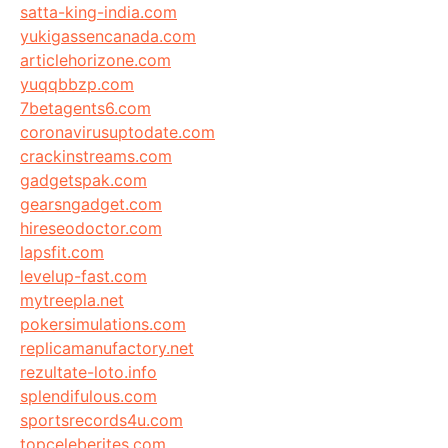
satta-king-india.com
yukigassencanada.com
articlehorizone.com
yuqqbbzp.com
7betagents6.com
coronavirusuptodate.com
crackinstreams.com
gadgetspak.com
gearsngadget.com
hireseodoctor.com
lapsfit.com
levelup-fast.com
mytreepla.net
pokersimulations.com
replicamanufactory.net
rezultate-loto.info
splendifulous.com
sportsrecords4u.com
topceleberites.com