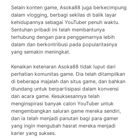
Selain konten game, Asoka88 juga berkecimpung
dalam vlogging, berbagi sekilas di balik layar
kehidupannya sebagai YouTuber penuh waktu.
Sentuhan pribadi ini telah membantunya
terhubung dengan para penggemarnya lebih
dalam dan berkontribusi pada popularitasnya
yang semakin meningkat.
Kenaikan ketenaran Asoka88 tidak luput dari
perhatian komunitas game. Dia telah ditampilkan
di beberapa majalah dan situs game, dan bahkan
diundang untuk berpartisipasi dalam konvensi
dan acara game. Kesuksesannya telah
menginspirasi banyak calon YouTuber untuk
mengembangkan saluran game mereka sendiri,
dan ia telah menjadi panutan bagi para gamer
yang ingin mengubah hasrat mereka menjadi
karier yang sukses.