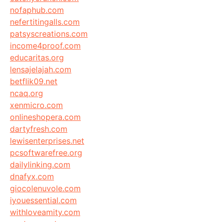
nofaphub.com
nefertitingalls.com
patsyscreations.com
income4proof.com
educaritas.org
lensajelajah.com
betflik09.net
ncaq.org
xenmicro.com
onlineshopera.com
dartyfresh.com
lewisenterprises.net
pcsoftwarefree.org
dailylinking.com
dnafyx.com
giocolenuvole.com
iyouessential.com
withloveamity.com