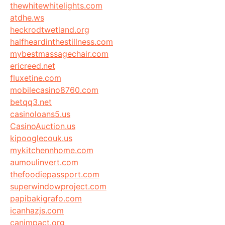
thewhitewhitelights.com
atdhe.ws
heckrodtwetland.org
halfheardinthestillness.com
mybestmassagechair.com
ericreed.net
fluxetine.com
mobilecasino8760.com
betqq3.net
casinoloans5.us
CasinoAuction.us
kipooglecouk.us
mykitchennhome.com
aumoulinvert.com
thefoodiepassport.com
superwindowproject.com
papibakigrafo.com
icanhazjs.com
canimpact.org