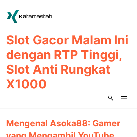
Skip
to
content
Slot Gacor Malam Ini
dengan RTP Tinggi,
Slot Anti Rungkat
X1000
Mengenal Asoka88: Gamer
yang Mengambil YouTube