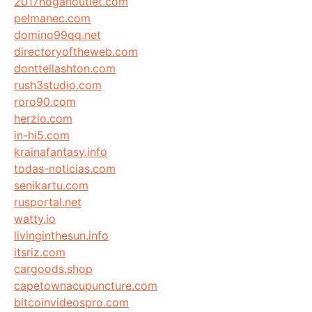
2017hoganoutlet.com
pelmanec.com
domino99qq.net
directoryoftheweb.com
donttellashton.com
rush3studio.com
roro90.com
herzio.com
in-hi5.com
krainafantasy.info
todas-noticias.com
senikartu.com
rusportal.net
watty.io
livinginthesun.info
itsriz.com
cargoods.shop
capetownacupuncture.com
bitcoinvideospro.com