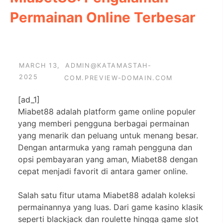
Permainan Online Terbesar
MARCH 13,
ADMIN@KATAMASTAH-
2025
COM.PREVIEW-DOMAIN.COM
[ad_1]
Miabet88 adalah platform game online populer
yang memberi pengguna berbagai permainan
yang menarik dan peluang untuk menang besar.
Dengan antarmuka yang ramah pengguna dan
opsi pembayaran yang aman, Miabet88 dengan
cepat menjadi favorit di antara gamer online.
Salah satu fitur utama Miabet88 adalah koleksi
permainannya yang luas. Dari game kasino klasik
seperti blackjack dan roulette hingga game slot