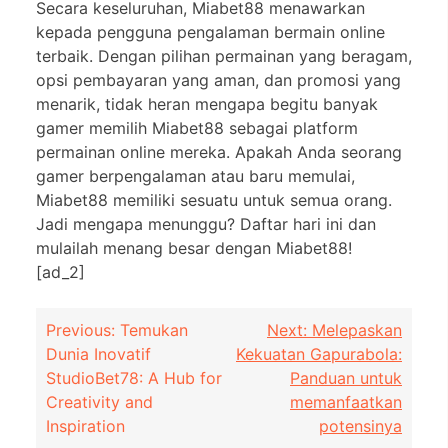
Secara keseluruhan, Miabet88 menawarkan
kepada pengguna pengalaman bermain online
terbaik. Dengan pilihan permainan yang beragam,
opsi pembayaran yang aman, dan promosi yang
menarik, tidak heran mengapa begitu banyak
gamer memilih Miabet88 sebagai platform
permainan online mereka. Apakah Anda seorang
gamer berpengalaman atau baru memulai,
Miabet88 memiliki sesuatu untuk semua orang.
Jadi mengapa menunggu? Daftar hari ini dan
mulailah menang besar dengan Miabet88!
[ad_2]
Post
Previous:
Temukan
Next:
Melepaskan
Dunia Inovatif
Kekuatan Gapurabola:
navigation
StudioBet78: A Hub for
Panduan untuk
Creativity and
memanfaatkan
Inspiration
potensinya