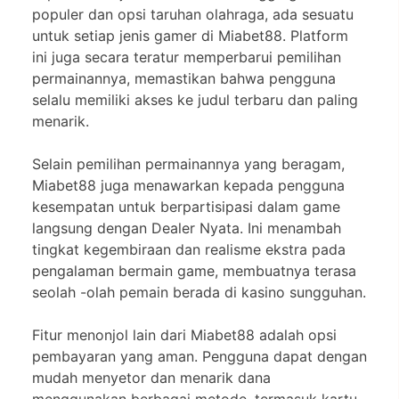
populer dan opsi taruhan olahraga, ada sesuatu
untuk setiap jenis gamer di Miabet88. Platform
ini juga secara teratur memperbarui pemilihan
permainannya, memastikan bahwa pengguna
selalu memiliki akses ke judul terbaru dan paling
menarik.
Selain pemilihan permainannya yang beragam,
Miabet88 juga menawarkan kepada pengguna
kesempatan untuk berpartisipasi dalam game
langsung dengan Dealer Nyata. Ini menambah
tingkat kegembiraan dan realisme ekstra pada
pengalaman bermain game, membuatnya terasa
seolah -olah pemain berada di kasino sungguhan.
Fitur menonjol lain dari Miabet88 adalah opsi
pembayaran yang aman. Pengguna dapat dengan
mudah menyetor dan menarik dana
menggunakan berbagai metode, termasuk kartu