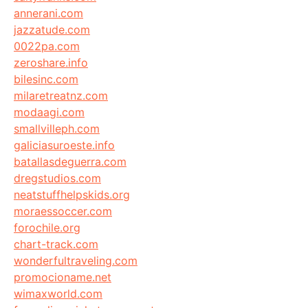
annerani.com
jazzatude.com
0022pa.com
zeroshare.info
bilesinc.com
milaretreatnz.com
modaagi.com
smallvilleph.com
galiciasuroeste.info
batallasdeguerra.com
dregstudios.com
neatstuffhelpskids.org
moraessoccer.com
forochile.org
chart-track.com
wonderfultraveling.com
promocioname.net
wimaxworld.com