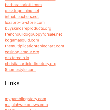
barbaracarlotti.com
desktopmining.net
inthebleachers.net
lexapro-rx-store.com
buyskincareproducts.org
frenchbulldogpuppyforsale.net
kogamasquid.com
themultiplicationtablechart.com
casinoglamour.org
dextercoin.io
christianarticledirectory.org
5homestyle.com
Links
mygamblingstory.com
majalahwekonews.com