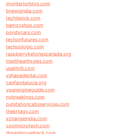
myinteriorblog.com
bnewsindia.com
techiepick.com
bamzyshop.com
pondycars.com
techonfutures.com
techoologic.com
raspberryketonescanada.org
medihealthrules.com
usathrill.com
vshapedental.com
canfandalucia.org
yourengineguide.com
nybreakings.com
outstationcabsservices.com
thekrtagy.com
xchangeindia.com
coolmicrotech.com
dreamhousehack.com