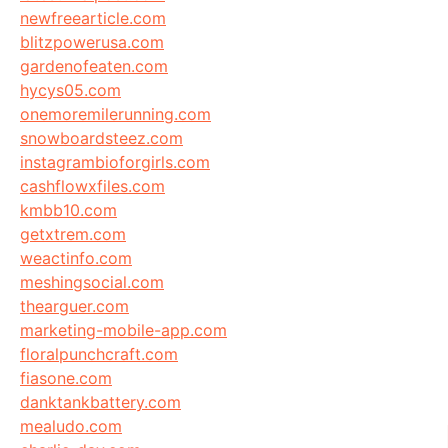
newfreearticle.com
blitzpowerusa.com
gardenofeaten.com
hycys05.com
onemoremilerunning.com
snowboardsteez.com
instagrambioforgirls.com
cashflowxfiles.com
kmbb10.com
getxtrem.com
weactinfo.com
meshingsocial.com
thearguer.com
marketing-mobile-app.com
floralpunchcraft.com
fiasone.com
danktankbattery.com
mealudo.com