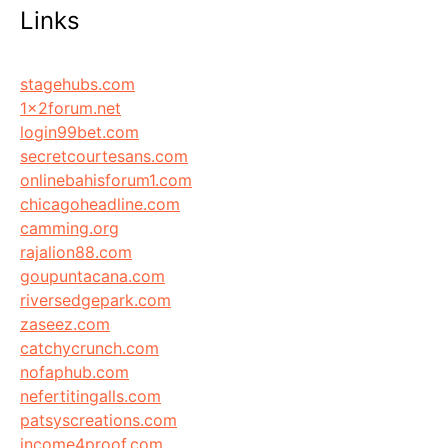
Links
stagehubs.com
1x2forum.net
login99bet.com
secretcourtesans.com
onlinebahisforum1.com
chicagoheadline.com
camming.org
rajalion88.com
goupuntacana.com
riversedgepark.com
zaseez.com
catchycrunch.com
nofaphub.com
nefertitingalls.com
patsyscreations.com
income4proof.com