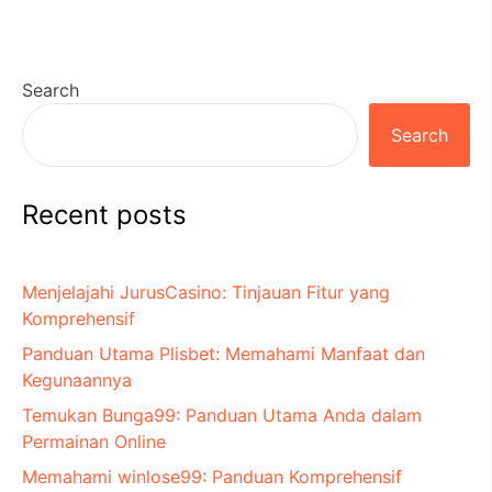
Search
Search
Recent posts
Menjelajahi JurusCasino: Tinjauan Fitur yang
Komprehensif
Panduan Utama Plisbet: Memahami Manfaat dan
Kegunaannya
Temukan Bunga99: Panduan Utama Anda dalam
Permainan Online
Memahami winlose99: Panduan Komprehensif