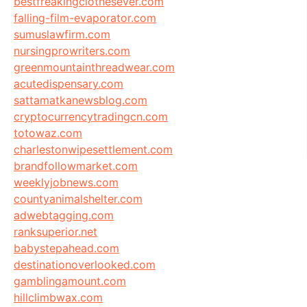
bestfreakingclothesever.com
falling-film-evaporator.com
sumuslawfirm.com
nursingprowriters.com
greenmountainthreadwear.com
acutedispensary.com
sattamatkanewsblog.com
cryptocurrencytradingcn.com
totowaz.com
charlestonwipesettlement.com
brandfollowmarket.com
weeklyjobnews.com
countyanimalshelter.com
adwebtagging.com
ranksuperior.net
babystepahead.com
destinationoverlooked.com
gamblingamount.com
hillclimbwax.com