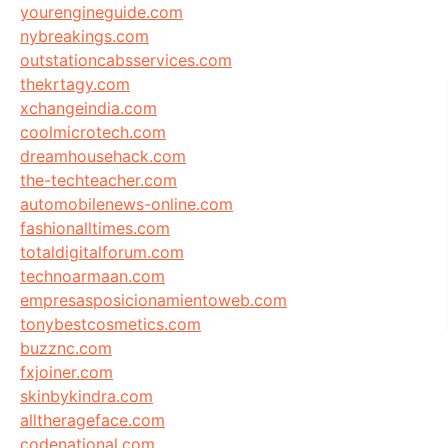
yourengineguide.com
nybreakings.com
outstationcabsservices.com
thekrtagy.com
xchangeindia.com
coolmicrotech.com
dreamhousehack.com
the-techteacher.com
automobilenews-online.com
fashionalltimes.com
totaldigitalforum.com
technoarmaan.com
empresasposicionamientoweb.com
tonybestcosmetics.com
buzznc.com
fxjoiner.com
skinbykindra.com
alltherageface.com
codenational.com