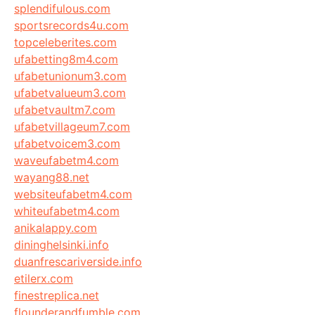
splendifulous.com
sportsrecords4u.com
topceleberites.com
ufabetting8m4.com
ufabetunionum3.com
ufabetvalueum3.com
ufabetvaultm7.com
ufabetvillageum7.com
ufabetvoicem3.com
waveufabetm4.com
wayang88.net
websiteufabetm4.com
whiteufabetm4.com
anikalappy.com
dininghelsinki.info
duanfrescariverside.info
etilerx.com
finestreplica.net
flounderandfumble.com