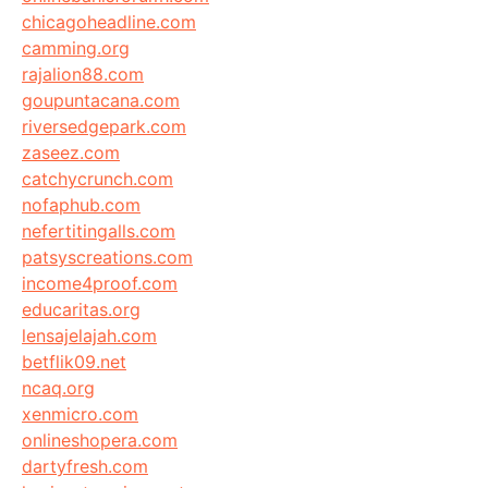
chicagoheadline.com
camming.org
rajalion88.com
goupuntacana.com
riversedgepark.com
zaseez.com
catchycrunch.com
nofaphub.com
nefertitingalls.com
patsyscreations.com
income4proof.com
educaritas.org
lensajelajah.com
betflik09.net
ncaq.org
xenmicro.com
onlineshopera.com
dartyfresh.com