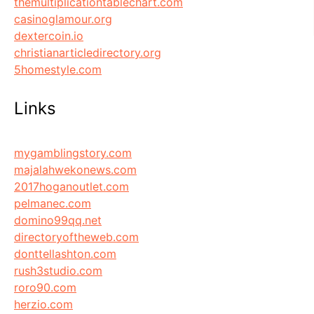
themultiplicationtablechart.com
casinoglamour.org
dextercoin.io
christianarticledirectory.org
5homestyle.com
Links
mygamblingstory.com
majalahwekonews.com
2017hoganoutlet.com
pelmanec.com
domino99qq.net
directoryoftheweb.com
donttellashton.com
rush3studio.com
roro90.com
herzio.com