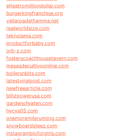
elteatromilliondollar.com
burgerkingfranchise.org
vallarpadathamma.net
realworldsize.com
teknolama.com
productforbaby.com
orb-z.com
fosterscoachhousetavern.com
mesasdecultivoonline.com
boilersnbits.com
latestviralpost.com
newfreearticle.com
blitzpowerusa.com
gardenofeaten.com
hycys05.com
onemoremilerunning.com
snowboardsteez.com
instagrambioforgirls.com