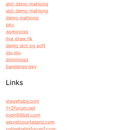
slot demo mahjong
slot demo mahjong
demo mahjong
pkv
dominoqq
live draw hk
demo slot pg soft
qiu qiu
dominoqq
bandarqq pkv
Links
stagehubs.com
1x2forum.net
login99bet.com
secretcourtesans.com
onlinebahisforum1.com