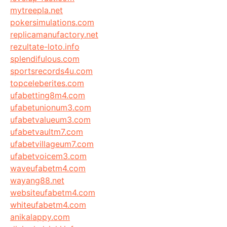
mytreepla.net
pokersimulations.com
replicamanufactory.net
rezultate-loto.info
splendifulous.com
sportsrecords4u.com
topceleberites.com
ufabetting8m4.com
ufabetunionum3.com
ufabetvalueum3.com
ufabetvaultm7.com
ufabetvillageum7.com
ufabetvoicem3.com
waveufabetm4.com
wayang88.net
websiteufabetm4.com
whiteufabetm4.com
anikalappy.com