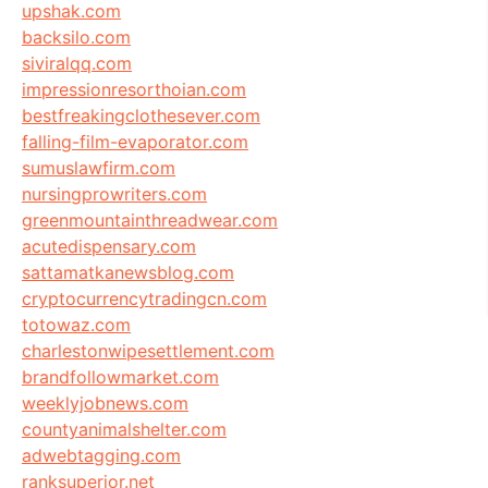
upshak.com
backsilo.com
siviralqq.com
impressionresorthoian.com
bestfreakingclothesever.com
falling-film-evaporator.com
sumuslawfirm.com
nursingprowriters.com
greenmountainthreadwear.com
acutedispensary.com
sattamatkanewsblog.com
cryptocurrencytradingcn.com
totowaz.com
charlestonwipesettlement.com
brandfollowmarket.com
weeklyjobnews.com
countyanimalshelter.com
adwebtagging.com
ranksuperior.net