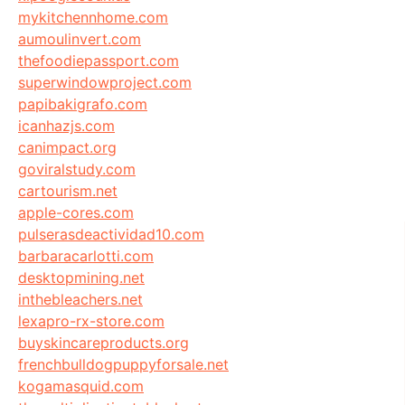
mykitchennhome.com
aumoulinvert.com
thefoodiepassport.com
superwindowproject.com
papibakigrafo.com
icanhazjs.com
canimpact.org
goviralstudy.com
cartourism.net
apple-cores.com
pulserasdeactividad10.com
barbaracarlotti.com
desktopmining.net
inthebleachers.net
lexapro-rx-store.com
buyskincareproducts.org
frenchbulldogpuppyforsale.net
kogamasquid.com