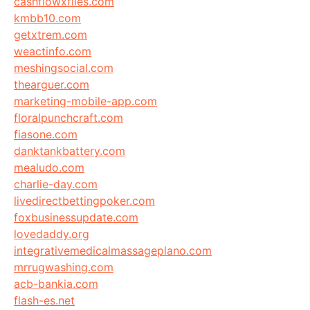
cashflowxfiles.com
kmbb10.com
getxtrem.com
weactinfo.com
meshingsocial.com
thearguer.com
marketing-mobile-app.com
floralpunchcraft.com
fiasone.com
danktankbattery.com
mealudo.com
charlie-day.com
livedirectbettingpoker.com
foxbusinessupdate.com
lovedaddy.org
integrativemedicalmassageplano.com
mrrugwashing.com
acb-bankia.com
flash-es.net