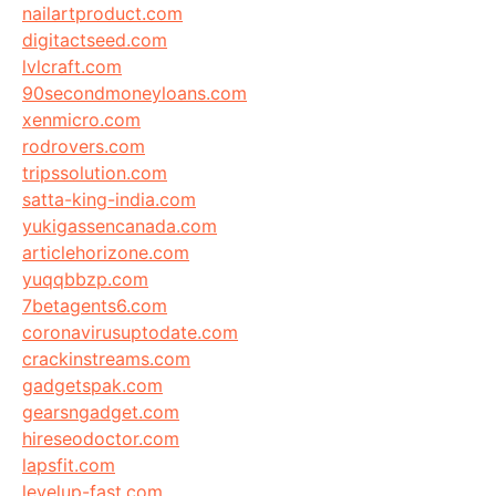
nailartproduct.com
digitactseed.com
lvlcraft.com
90secondmoneyloans.com
xenmicro.com
rodrovers.com
tripssolution.com
satta-king-india.com
yukigassencanada.com
articlehorizone.com
yuqqbbzp.com
7betagents6.com
coronavirusuptodate.com
crackinstreams.com
gadgetspak.com
gearsngadget.com
hireseodoctor.com
lapsfit.com
levelup-fast.com