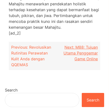
Mahajitu menawarkan pendekatan holistik
terhadap kesehatan yang dapat bermanfaat bagi
tubuh, pikiran, dan jiwa. Pertimbangkan untuk
mencoba praktik kuno ini dan rasakan sendiri
kemenangan besar Mahajitu.
[ad_2]
Post
Previous:
Revolusikan
Next:
M88: Tujuan
Rutinitas Perawatan
Utama Penggemar
navigation
Kulit Anda dengan
Game Online
QQEMAS
Search
Search