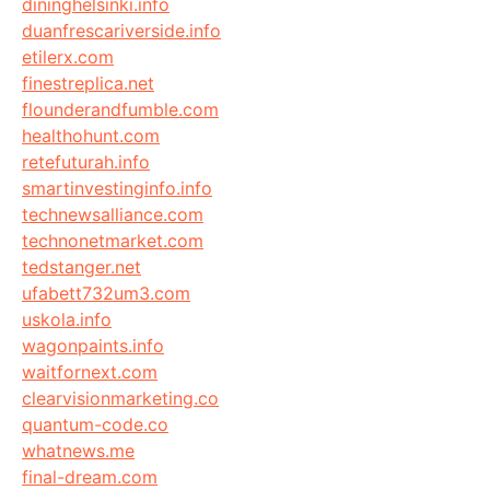
dininghelsinki.info
duanfrescariverside.info
etilerx.com
finestreplica.net
flounderandfumble.com
healthohunt.com
retefuturah.info
smartinvestinginfo.info
technewsalliance.com
technonetmarket.com
tedstanger.net
ufabett732um3.com
uskola.info
wagonpaints.info
waitfornext.com
clearvisionmarketing.co
quantum-code.co
whatnews.me
final-dream.com