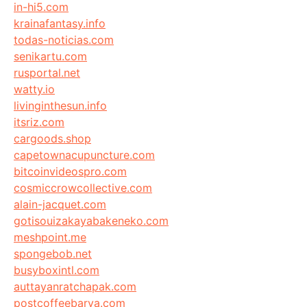
in-hi5.com
krainafantasy.info
todas-noticias.com
senikartu.com
rusportal.net
watty.io
livinginthesun.info
itsriz.com
cargoods.shop
capetownacupuncture.com
bitcoinvideospro.com
cosmiccrowcollective.com
alain-jacquet.com
gotisouizakayabakeneko.com
meshpoint.me
spongebob.net
busyboxintl.com
auttayanratchapak.com
postcoffeebarva.com