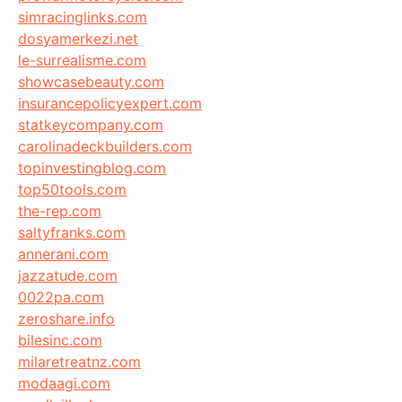
simracinglinks.com
dosyamerkezi.net
le-surrealisme.com
showcasebeauty.com
insurancepolicyexpert.com
statkeycompany.com
carolinadeckbuilders.com
topinvestingblog.com
top50tools.com
the-rep.com
saltyfranks.com
annerani.com
jazzatude.com
0022pa.com
zeroshare.info
bilesinc.com
milaretreatnz.com
modaagi.com