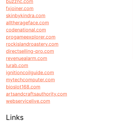
buzznc.com
fxjoiner.com
skinbykindra.com
alltherageface.com
codenational.com
progameexplorer.com
rockislandroastery.com
directselling-pro.com
revenuealarm.com
lurab.com
ignitioncoilguide.com
mytechcomputer.com
bioslot168.com
artsandcraftsauthority.com
webservicelive.com
Links