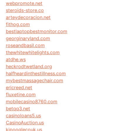
webpromote.net
steroids-store.co
arteydecoracion.net
fithog.com
bestlaptopbestmonitor.com
georginaryland.com
roseandbasil.com
thewhitewhitelights.com
atdhe.ws
heckrodtwetland.org
halfheardinthestillness.com
mybestmassagechair.com
ericreed.net
fluxetine.com
mobilecasino8760.com
betqq3.net
casinoloans5.us
CasinoAuction.us
kipooglecouk.us