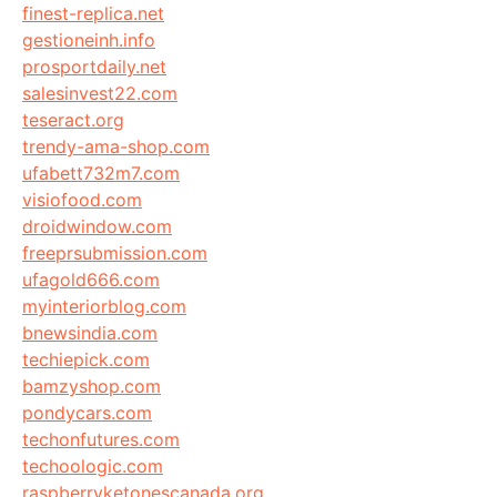
finest-replica.net
gestioneinh.info
prosportdaily.net
salesinvest22.com
teseract.org
trendy-ama-shop.com
ufabett732m7.com
visiofood.com
droidwindow.com
freeprsubmission.com
ufagold666.com
myinteriorblog.com
bnewsindia.com
techiepick.com
bamzyshop.com
pondycars.com
techonfutures.com
techoologic.com
raspberryketonescanada.org