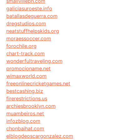
smallvilleph.com
galiciasuroeste.info
batallasdeguerra.com
dregstudios.com
neatstuffhelpskids.org
moraessoccer.com
forochile.org
chart-track.com
wonderfultraveling.com
promocioname.net
wimaxworld.com
freeonlinecricketgames.net
bestcashing.biz
firerestrictions.us
archiesbrooklyn.com
muambeiros.net
infozblog.com
chonbaihat.com
elblogdeoscargonzalez.com