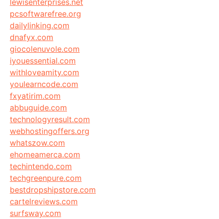
lewisenterprises.net
pcsoftwarefree.org
dailylinking.com
dnafyx.com
giocolenuvole.com
iyouessential.com
withloveamity.com
youlearncode.com
fxyatirim.com
abbuguide.com
technologyresult.com
webhostingoffers.org
whatszow.com
ehomeamerca.com
techintendo.com
techgreenpure.com
bestdropshipstore.com
cartelreviews.com
surfsway.com