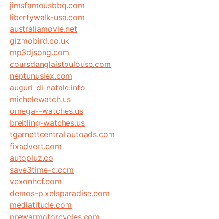
jimsfamousbbq.com
libertywalk-usa.com
australiamovie.net
gizmobird.co.uk
mp3djsong.com
coursdanglaistoulouse.com
neptunuslex.com
auguri-di-natale.info
michelewatch.us
omega--watches.us
breitling-watches.us
tgarnettcentrallautoads.com
fixadvert.com
autopluz.co
save3time-c.com
vexonhcf.com
demos-pixelsparadise.com
mediatitude.com
prewarmotorcycles.com