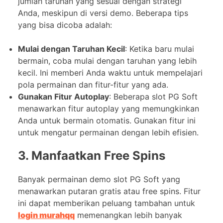
jumlah taruhan yang sesuai dengan strategi
Anda, meskipun di versi demo. Beberapa tips
yang bisa dicoba adalah:
Mulai dengan Taruhan Kecil
: Ketika baru mulai
bermain, coba mulai dengan taruhan yang lebih
kecil. Ini memberi Anda waktu untuk mempelajari
pola permainan dan fitur-fitur yang ada.
Gunakan Fitur Autoplay
: Beberapa slot PG Soft
menawarkan fitur autoplay yang memungkinkan
Anda untuk bermain otomatis. Gunakan fitur ini
untuk mengatur permainan dengan lebih efisien.
3. Manfaatkan Free Spins
Banyak permainan demo slot PG Soft yang
menawarkan putaran gratis atau free spins. Fitur
ini dapat memberikan peluang tambahan untuk
login murahqq
memenangkan lebih banyak