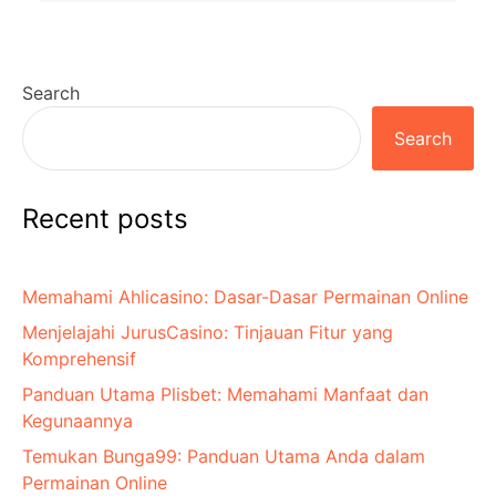
Search
Search
Recent posts
Memahami Ahlicasino: Dasar-Dasar Permainan Online
Menjelajahi JurusCasino: Tinjauan Fitur yang
Komprehensif
Panduan Utama Plisbet: Memahami Manfaat dan
Kegunaannya
Temukan Bunga99: Panduan Utama Anda dalam
Permainan Online