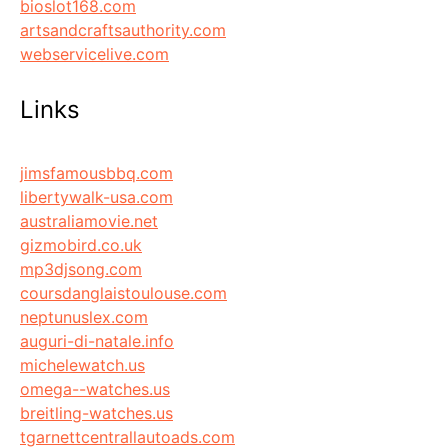
bioslot168.com
artsandcraftsauthority.com
webservicelive.com
Links
jimsfamousbbq.com
libertywalk-usa.com
australiamovie.net
gizmobird.co.uk
mp3djsong.com
coursdanglaistoulouse.com
neptunuslex.com
auguri-di-natale.info
michelewatch.us
omega--watches.us
breitling-watches.us
tgarnettcentrallautoads.com