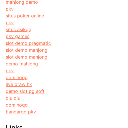
mahjong demo
pkv
situs poker online
pkv
situs asikqq
pkv games
slot demo pragmatic
slot demo mahjong
slot demo mahjong
demo mahjong
pkv
dominoqq
live draw hk
demo slot pg soft
qiu qiu
dominoqq
bandarqq pkv
Links