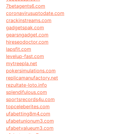
7betagents6.com
coronavirusuptodate.com
crackinstreams.com
gadgetspak.com
gearsngadget.com
hireseodoctor.com
lapsfit.com
levelup-fast.com
mytreepla.net
pokersimulations.com
replicamanufactory.net
rezultate-loto.info
splendifulous.com
sportsrecords4u.com
topceleberites.com
ufabetting8m4.com
ufabetunionum3.com
ufabetvalueum3.com