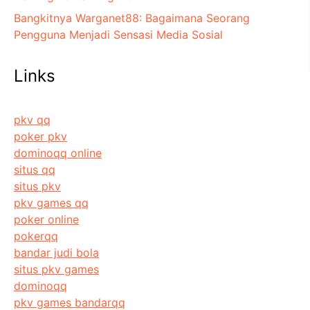
Bangkitnya Warganet88: Bagaimana Seorang
Pengguna Menjadi Sensasi Media Sosial
Links
pkv qq
poker pkv
dominoqq online
situs qq
situs pkv
pkv games qq
poker online
pokerqq
bandar judi bola
situs pkv games
dominoqq
pkv games bandarqq