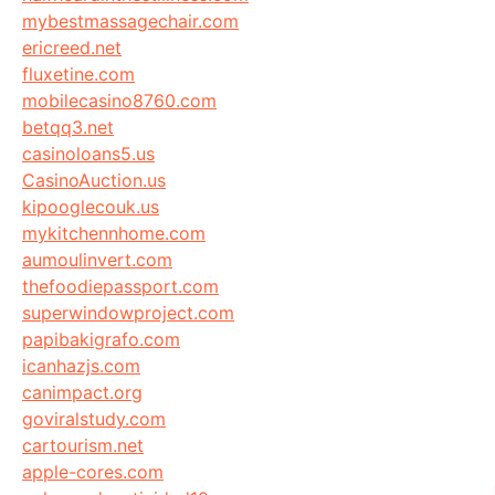
mybestmassagechair.com
ericreed.net
fluxetine.com
mobilecasino8760.com
betqq3.net
casinoloans5.us
CasinoAuction.us
kipooglecouk.us
mykitchennhome.com
aumoulinvert.com
thefoodiepassport.com
superwindowproject.com
papibakigrafo.com
icanhazjs.com
canimpact.org
goviralstudy.com
cartourism.net
apple-cores.com