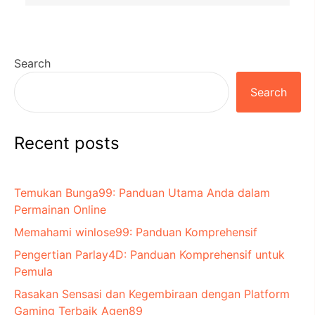
Search
Search
Recent posts
Temukan Bunga99: Panduan Utama Anda dalam
Permainan Online
Memahami winlose99: Panduan Komprehensif
Pengertian Parlay4D: Panduan Komprehensif untuk
Pemula
Rasakan Sensasi dan Kegembiraan dengan Platform
Gaming Terbaik Agen89