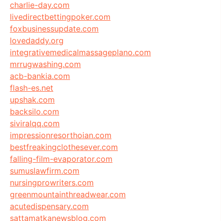
charlie-day.com
livedirectbettingpoker.com
foxbusinessupdate.com
lovedaddy.org
integrativemedicalmassageplano.com
mrrugwashing.com
acb-bankia.com
flash-es.net
upshak.com
backsilo.com
siviralqq.com
impressionresorthoian.com
bestfreakingclothesever.com
falling-film-evaporator.com
sumuslawfirm.com
nursingprowriters.com
greenmountainthreadwear.com
acutedispensary.com
sattamatkanewsblog.com