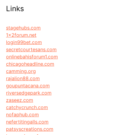
Links
stagehubs.com
1x2forum.net
login99bet.com
secretcourtesans.com
onlinebahisforum1.com
chicagoheadline.com
camming.org
rajalion88.com
goupuntacana.com
riversedgepark.com
zaseez.com
catchycrunch.com
nofaphub.com
nefertitingalls.com
patsyscreations.com