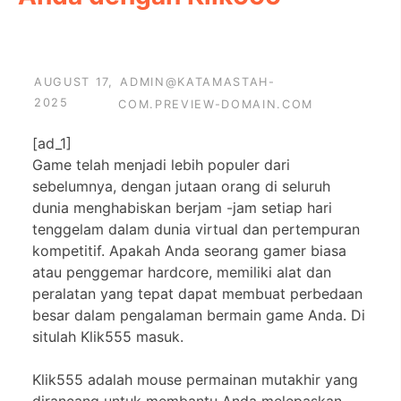
AUGUST 17,
ADMIN@KATAMASTAH-
2025
COM.PREVIEW-DOMAIN.COM
[ad_1]
Game telah menjadi lebih populer dari
sebelumnya, dengan jutaan orang di seluruh
dunia menghabiskan berjam -jam setiap hari
tenggelam dalam dunia virtual dan pertempuran
kompetitif. Apakah Anda seorang gamer biasa
atau penggemar hardcore, memiliki alat dan
peralatan yang tepat dapat membuat perbedaan
besar dalam pengalaman bermain game Anda. Di
situlah Klik555 masuk.
Klik555 adalah mouse permainan mutakhir yang
dirancang untuk membantu Anda melepaskan