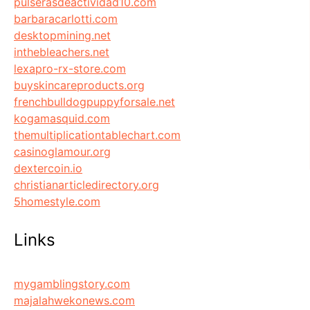
pulserasdeactividad10.com
barbaracarlotti.com
desktopmining.net
inthebleachers.net
lexapro-rx-store.com
buyskincareproducts.org
frenchbulldogpuppyforsale.net
kogamasquid.com
themultiplicationtablechart.com
casinoglamour.org
dextercoin.io
christianarticledirectory.org
5homestyle.com
Links
mygamblingstory.com
majalahwekonews.com