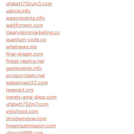
ufabett732um3.com
uskola.info
wagonpaints.info
waitfornext.com
clearvisionmarketing.co
quantum-code.co
whatnews.me
final-dream.com
finest-replica.net
gestioneinh.info
prosportdaily.net
salesinvest22.com
teseract.org
trendy-ama-shop.com
ufabett732m7.com
visiofood.com
droidwindow.com
freeprsubmission.com
ufagold666.com