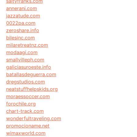
saltyfranks.com
annerani.com
jazzatude.com
0022pa.com
zeroshare.info
bilesinc.com
milaretreatnz.com
modaagi.com
smallvilleph.com
galiciasuroeste.info
batallasdeguerra.com
dregstudios.com
neatstuffhelpskids.org
moraessoccer.com
forochile.org
chart-track.com
wonderfultraveling.com
promocioname.net
wimaxworld.com