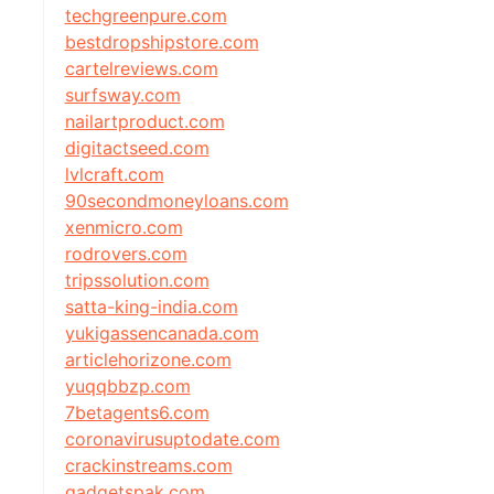
techgreenpure.com
bestdropshipstore.com
cartelreviews.com
surfsway.com
nailartproduct.com
digitactseed.com
lvlcraft.com
90secondmoneyloans.com
xenmicro.com
rodrovers.com
tripssolution.com
satta-king-india.com
yukigassencanada.com
articlehorizone.com
yuqqbbzp.com
7betagents6.com
coronavirusuptodate.com
crackinstreams.com
gadgetspak.com