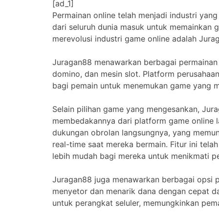
[ad_1]
Permainan online telah menjadi industri yan
dari seluruh dunia masuk untuk memainkan g
merevolusi industri game online adalah Jur
Juragan88 menawarkan berbagai permainan unt
domino, dan mesin slot. Platform perusaha
bagi pemain untuk menemukan game yang me
Selain pilihan game yang mengesankan, Jur
membedakannya dari platform game online lai
dukungan obrolan langsungnya, yang memun
real-time saat mereka bermain. Fitur ini te
lebih mudah bagi mereka untuk menikmati 
Juragan88 juga menawarkan berbagai opsi 
menyetor dan menarik dana dengan cepat da
untuk perangkat seluler, memungkinkan pema