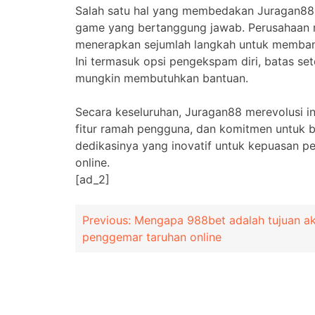
Salah satu hal yang membedakan Juragan88 
game yang bertanggung jawab. Perusahaan m
menerapkan sejumlah langkah untuk memban
Ini termasuk opsi pengekspam diri, batas s
mungkin membutuhkan bantuan.
Secara keseluruhan, Juragan88 merevolusi 
fitur ramah pengguna, dan komitmen untuk
dedikasinya yang inovatif untuk kepuasan 
online.
[ad_2]
Post
Previous:
Mengapa 988bet adalah tujuan ak
penggemar taruhan online
navigation