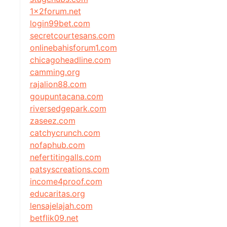
1x2forum.net
login99bet.com
secretcourtesans.com
onlinebahisforum1.com
chicagoheadline.com
camming.org
rajalion88.com
goupuntacana.com
riversedgepark.com
zaseez.com
catchycrunch.com
nofaphub.com
nefertitingalls.com
patsyscreations.com
income4proof.com
educaritas.org
lensajelajah.com
betflik09.net