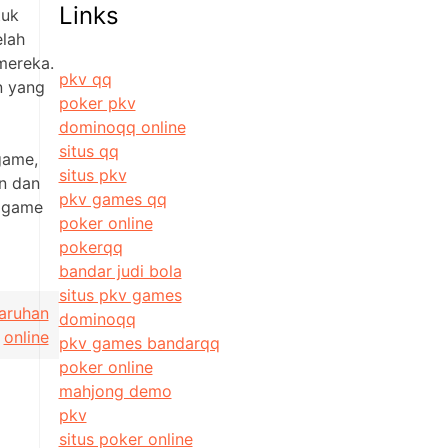
Links
tuk
elah
mereka.
pkv qq
n yang
poker pkv
dominoqq online
situs qq
game,
situs pkv
n dan
pkv games qq
a game
poker online
pokerqq
bandar judi bola
situs pkv games
taruhan
dominoqq
online
pkv games bandarqq
poker online
mahjong demo
pkv
situs poker online