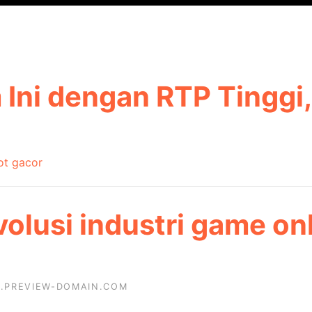
Ini dengan RTP Tinggi, 
lot gacor
olusi industri game on
.PREVIEW-DOMAIN.COM