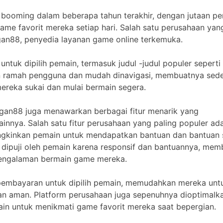
g booming dalam beberapa tahun terakhir, dengan jutaan p
ame favorit mereka setiap hari. Salah satu perusahaan yan
agan88, penyedia layanan game online terkemuka.
uk dipilih pemain, termasuk judul -judul populer seperti 
an ramah pengguna dan mudah dinavigasi, membuatnya sed
reka sukai dan mulai bermain segera.
agan88 juga menawarkan berbagai fitur menarik yang
nnya. Salah satu fitur perusahaan yang paling populer ad
gkinkan pemain untuk mendapatkan bantuan dan bantuan 
lah dipuji oleh pemain karena responsif dan bantuannya, me
pengalaman bermain game mereka.
pembayaran untuk dipilih pemain, memudahkan mereka unt
n aman. Platform perusahaan juga sepenuhnya dioptimalk
in untuk menikmati game favorit mereka saat bepergian.