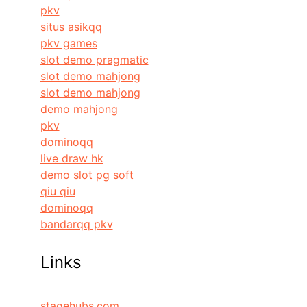
pkv
situs asikqq
pkv games
slot demo pragmatic
slot demo mahjong
slot demo mahjong
demo mahjong
pkv
dominoqq
live draw hk
demo slot pg soft
qiu qiu
dominoqq
bandarqq pkv
Links
stagehubs.com