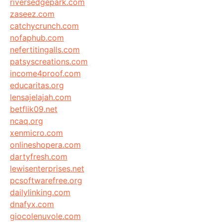
riversedgepark.com
zaseez.com
catchycrunch.com
nofaphub.com
nefertitingalls.com
patsyscreations.com
income4proof.com
educaritas.org
lensajelajah.com
betflik09.net
ncaq.org
xenmicro.com
onlineshopera.com
dartyfresh.com
lewisenterprises.net
pcsoftwarefree.org
dailylinking.com
dnafyx.com
giocolenuvole.com