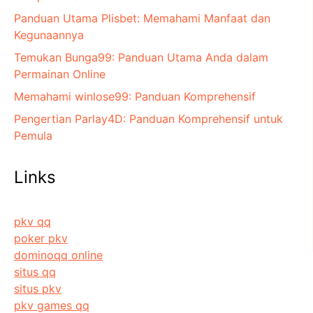
Panduan Utama Plisbet: Memahami Manfaat dan
Kegunaannya
Temukan Bunga99: Panduan Utama Anda dalam
Permainan Online
Memahami winlose99: Panduan Komprehensif
Pengertian Parlay4D: Panduan Komprehensif untuk
Pemula
Links
pkv qq
poker pkv
dominoqq online
situs qq
situs pkv
pkv games qq