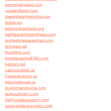
georginaryland.com
roseandbasil.com
thewhitewhitelights.com
atdhe.ws
heckrodtwetland.org
halfheardinthestillness.com
mybestmassagechair.com
ericreed.net
fluxetine.com
mobilecasino8760.com
betqq3.net
casinoloans5.us
CasinoAuction.us
kipooglecouk.us
mykitchennhome.com
aumoulinvert.com
thefoodiepassport.com
superwindowproject.com