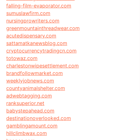
falling-film-evaporator.com
sumuslawfirm.com
nursingprowriters.com
greenmountainthreadwear.com
acutedispensary.com
sattamatkanewsblog.com
cryptocurrencytradingcn.com
totowaz.com
charlestonwipesettlement.com
brandfollowmarket.com
weeklyjobnews.com
countyanimalshelter.com
adwebtagging.com
ranksuperior.net
babystepahead.com
destinationoverlooked.com
gamblingamount.com
hillclimbwax.com