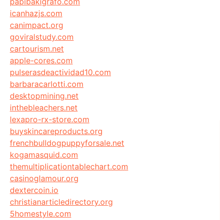
papibakigrafo.com
icanhazjs.com
canimpact.org
goviralstudy.com
cartourism.net
apple-cores.com
pulserasdeactividad10.com
barbaracarlotti.com
desktopmining.net
inthebleachers.net
lexapro-rx-store.com
buyskincareproducts.org
frenchbulldogpuppyforsale.net
kogamasquid.com
themultiplicationtablechart.com
casinoglamour.org
dextercoin.io
christianarticledirectory.org
5homestyle.com