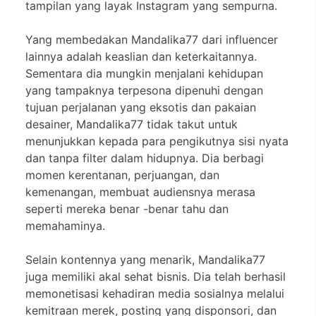
tampilan yang layak Instagram yang sempurna.
Yang membedakan Mandalika77 dari influencer
lainnya adalah keaslian dan keterkaitannya.
Sementara dia mungkin menjalani kehidupan
yang tampaknya terpesona dipenuhi dengan
tujuan perjalanan yang eksotis dan pakaian
desainer, Mandalika77 tidak takut untuk
menunjukkan kepada para pengikutnya sisi nyata
dan tanpa filter dalam hidupnya. Dia berbagi
momen kerentanan, perjuangan, dan
kemenangan, membuat audiensnya merasa
seperti mereka benar -benar tahu dan
memahaminya.
Selain kontennya yang menarik, Mandalika77
juga memiliki akal sehat bisnis. Dia telah berhasil
memonetisasi kehadiran media sosialnya melalui
kemitraan merek, posting yang disponsori, dan