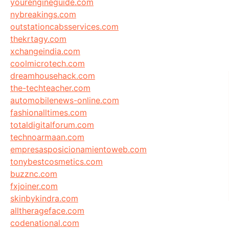
yourengineguide.com
nybreakings.com
outstationcabsservices.com
thekrtagy.com
xchangeindia.com
coolmicrotech.com
dreamhousehack.com
the-techteacher.com
automobilenews-online.com
fashionalltimes.com
totaldigitalforum.com
technoarmaan.com
empresasposicionamientoweb.com
tonybestcosmetics.com
buzznc.com
fxjoiner.com
skinbykindra.com
alltherageface.com
codenational.com